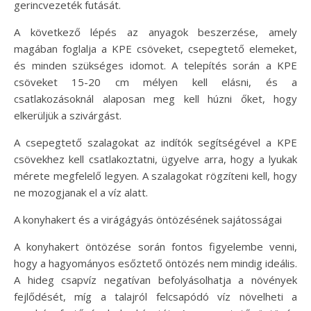
gerincvezeték futását.
A következő lépés az anyagok beszerzése, amely
magában foglalja a KPE csöveket, csepegtető elemeket,
és minden szükséges idomot. A telepítés során a KPE
csöveket 15-20 cm mélyen kell elásni, és a
csatlakozásoknál alaposan meg kell húzni őket, hogy
elkerüljük a szivárgást.
A csepegtető szalagokat az indítók segítségével a KPE
csövekhez kell csatlakoztatni, ügyelve arra, hogy a lyukak
mérete megfelelő legyen. A szalagokat rögzíteni kell, hogy
ne mozogjanak el a víz alatt.
A konyhakert és a virágágyás öntözésének sajátosságai
A konyhakert öntözése során fontos figyelembe venni,
hogy a hagyományos esőztető öntözés nem mindig ideális.
A hideg csapvíz negatívan befolyásolhatja a növények
fejlődését, míg a talajról felcsapódó víz növelheti a