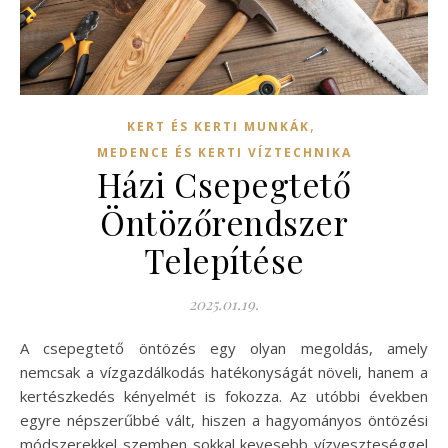
,
KERT ÉS KERTI MUNKÁK
MEDENCE ÉS KERTI VÍZTECHNIKA
Házi Csepegtető
Öntözőrendszer
Telepítése
2025.01.19.
A csepegtető öntözés egy olyan megoldás, amely
nemcsak a vízgazdálkodás hatékonyságát növeli, hanem a
kertészkedés kényelmét is fokozza. Az utóbbi években
egyre népszerűbbé vált, hiszen a hagyományos öntözési
módszerekkel szemben sokkal kevesebb vízveszteséggel