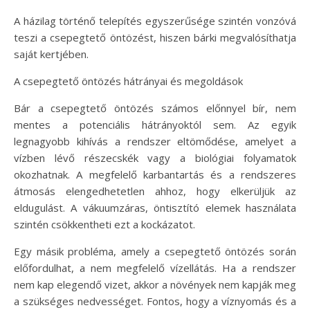
A házilag történő telepítés egyszerűsége szintén vonzóvá
teszi a csepegtető öntözést, hiszen bárki megvalósíthatja
saját kertjében.
A csepegtető öntözés hátrányai és megoldások
Bár a csepegtető öntözés számos előnnyel bír, nem
mentes a potenciális hátrányoktól sem. Az egyik
legnagyobb kihívás a rendszer eltömődése, amelyet a
vízben lévő részecskék vagy a biológiai folyamatok
okozhatnak. A megfelelő karbantartás és a rendszeres
átmosás elengedhetetlen ahhoz, hogy elkerüljük az
eldugulást. A vákuumzáras, öntisztító elemek használata
szintén csökkentheti ezt a kockázatot.
Egy másik probléma, amely a csepegtető öntözés során
előfordulhat, a nem megfelelő vízellátás. Ha a rendszer
nem kap elegendő vizet, akkor a növények nem kapják meg
a szükséges nedvességet. Fontos, hogy a víznyomás és a