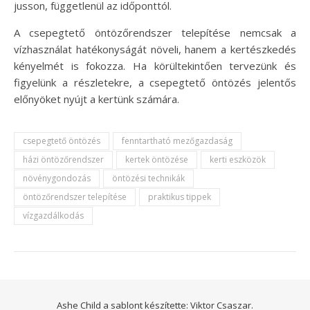
jusson, függetlenül az időponttól.
A csepegtető öntözőrendszer telepítése nemcsak a
vízhasználat hatékonyságát növeli, hanem a kertészkedés
kényelmét is fokozza. Ha körültekintően tervezünk és
figyelünk a részletekre, a csepegtető öntözés jelentős
előnyöket nyújt a kertünk számára.
csepegtető öntözés
fenntartható mezőgazdaság
házi öntözőrendszer
kertek öntözése
kerti eszközök
növénygondozás
öntözési technikák
öntözőrendszer telepítése
praktikus tippek
vízgazdálkodás
Ashe Child a sablont készítette:
Viktor Csaszar.