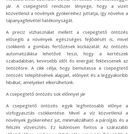
jár. A csepegtető rendszer lényege, hogy a vizet
közvetlenül a növények gyökereihez juttatja, így növelve a
tápanyagfelvétel hatékonyságát.
A precíz vízhasználat mellett a csepegtető öntözés
elősegíti a növények egészséges fejlődését is, mivel
csökkenti a gombás fertőzések kockázatát. Az öntözés
automatizálása lehetővé teszi, hogy a kertészek
szabadabban, kevesebb időt és energiát fektessenek az
öntözésre. A cikk célja, hogy bemutassa a csepegtető
öntözés telepítésének alapjait, előnyeit és a leggyakoribb
hibákat, amelyeket elkerülhetünk.
A csepegtető öntözés sok előnnyel jár
A csepegtető öntözés egyik legfontosabb előnye a
vízfogyasztás csökkentése. Mivel a víz közvetlenül a
növények gyökereihez jut, minimalizálható a párolgás és a
felszíni vízvesztés. Ez különösen fontos a szárazabb