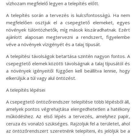
vízhozam megfelelő legyen a telepítés előtt.
A telepítés során a tervezés is kulcsfontosságú. Ha nem
megfelelően osztjuk el a csepegtető elemeket, egyes
növények túlöntözhetők, míg mások kiszáradhatnak. Ezért
ajánlott alaposan megtervezni a rendszert, figyelembe
véve a növények vízigényét és a talaj típusát.
A telepítési távolságok betartása szintén nagyon fontos. A
csepegtető elemek közötti távolságnak a talaj típusától és
a növények igényeitől függően kell beállítva lennie, hogy
elkerüljük a túl vagy alul öntözést.
A telepítés lépései
A csepegtető öntözőrendszer telepítése több lépésből áll,
amelyek pontos végrehajtása elengedhetetlen a hatékony
működéshez. Az első lépés a tervezés, amelyhez papír,
ceruza és vonalzó szükséges. Rajzoljuk fel a területet, ahol
az öntözőrendszert szeretnénk telepíteni, és jelöljük be a