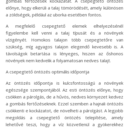
gombás fertőzések kockázatát. A csepegtető öntözés
előnye, hogy elkerüli a talaj tömörödését, amely különösen
a zöldségek, például az uborka esetében fontos.
A megfelelő csepegtető elemek elhelyezésénél
figyelembe kell venni a talaj típusát és a növények
vízigényét. Homokos talajon több csepegtetőre van
szükség, míg agyagos talajon elegendő kevesebb is. A
távolságok betartása is lényeges, hiszen az őshonos
növények nem kedvelik a folyamatosan nedves talajt.
A csepegtető öntözés optimális időpontja
Az öntözés időpontja is kulcsfontosságú a növények
egészsége szempontjából. Az esti öntözés előnye, hogy
csökken a párolgás, de a hűvös, nedves környezet kedvez
a gombás fertőzéseknek. Ezzel szemben a hajnali öntözés
csökkenti e kockázatot, de növelheti a párolgást. A legjobb
megoldás a csepegtető öntözés telepítése, amely
lehetővé teszi, hogy a víz közvetlenül a gyökerekhez