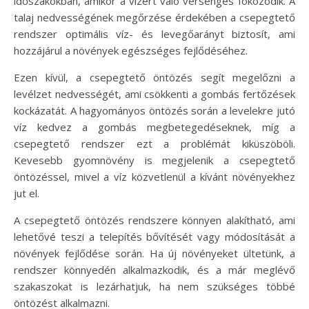
időszakokban, amikor a vízért való versengés fokozódik. A
talaj nedvességének megőrzése érdekében a csepegtető
rendszer optimális víz- és levegőarányt biztosít, ami
hozzájárul a növények egészséges fejlődéséhez.
Ezen kívül, a csepegtető öntözés segít megelőzni a
levélzet nedvességét, ami csökkenti a gombás fertőzések
kockázatát. A hagyományos öntözés során a levelekre jutó
víz kedvez a gombás megbetegedéseknek, míg a
csepegtető rendszer ezt a problémát kiküszöböli.
Kevesebb gyomnövény is megjelenik a csepegtető
öntözéssel, mivel a víz közvetlenül a kívánt növényekhez
jut el.
A csepegtető öntözés rendszere könnyen alakítható, ami
lehetővé teszi a telepítés bővítését vagy módosítását a
növények fejlődése során. Ha új növényeket ültetünk, a
rendszer könnyedén alkalmazkodik, és a már meglévő
szakaszokat is lezárhatjuk, ha nem szükséges többé
öntözést alkalmazni.