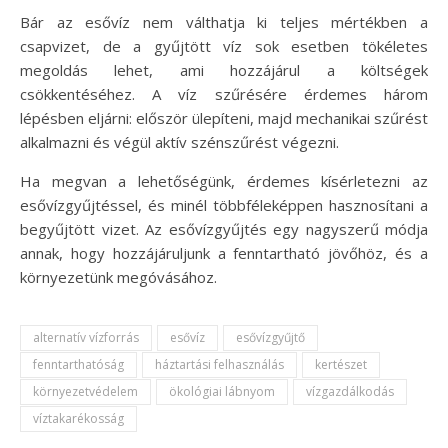
Bár az esővíz nem válthatja ki teljes mértékben a
csapvizet, de a gyűjtött víz sok esetben tökéletes
megoldás lehet, ami hozzájárul a költségek
csökkentéséhez. A víz szűrésére érdemes három
lépésben eljárni: először ülepíteni, majd mechanikai szűrést
alkalmazni és végül aktív szénszűrést végezni.
Ha megvan a lehetőségünk, érdemes kísérletezni az
esővízgyűjtéssel, és minél többféleképpen hasznosítani a
begyűjtött vizet. Az esővízgyűjtés egy nagyszerű módja
annak, hogy hozzájáruljunk a fenntartható jövőhöz, és a
környezetünk megóvásához.
alternatív vízforrás
esővíz
esővízgyűjtő
fenntarthatóság
háztartási felhasználás
kertészet
környezetvédelem
ökológiai lábnyom
vízgazdálkodás
víztakarékosság