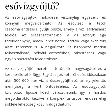
esővízgyűjtő?
Az esővízgyűjtők működése viszonylag egyszerű és
könnyen megvalósítható. Az esővizet a tetők
csatornarendszere gyűjti össze, amely a víz lefolyásáért
felelős. Az ereszcsatornákból a víz lefolyik egy
tárolóedénybe, amely lehet hordó, tartály vagy akár föld
alatti rendszer is. A begyűjtött víz különböző módon
felhasználható, például öntözéshez, takarításhoz vagy
egyéb háztartási feladatokhoz.
Az esővízgyűjtő mérete a tetőfelület nagyságától és a
kert területétől függ. Egy átlagos tetőről esős időszakban
akár 500-600 liter víz is összegyűjthető, amely jelentős
mennyiség a kert öntözéséhez. Az esővízgyűjtők
különböző típusai közül választhatunk, így a hordós
megoldásoktól kezdve a komplex tartályos rendszerekig
sokféle lehetőség közül válogathatunk.