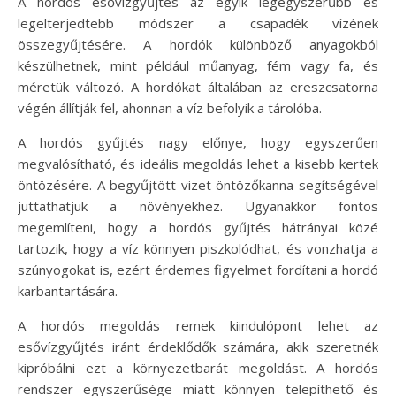
A hordós esővízgyűjtés az egyik legegyszerűbb és
legelterjedtebb módszer a csapadék vízének
összegyűjtésére. A hordók különböző anyagokból
készülhetnek, mint például műanyag, fém vagy fa, és
méretük változó. A hordókat általában az ereszcsatorna
végén állítják fel, ahonnan a víz befolyik a tárolóba.
A hordós gyűjtés nagy előnye, hogy egyszerűen
megvalósítható, és ideális megoldás lehet a kisebb kertek
öntözésére. A begyűjtött vizet öntözőkanna segítségével
juttathatjuk a növényekhez. Ugyanakkor fontos
megemlíteni, hogy a hordós gyűjtés hátrányai közé
tartozik, hogy a víz könnyen piszkolódhat, és vonzhatja a
szúnyogokat is, ezért érdemes figyelmet fordítani a hordó
karbantartására.
A hordós megoldás remek kiindulópont lehet az
esővízgyűjtés iránt érdeklődők számára, akik szeretnék
kipróbálni ezt a környezetbarát megoldást. A hordós
rendszer egyszerűsége miatt könnyen telepíthető és