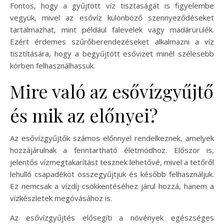
Fontos, hogy a gyűjtött víz tisztaságát is figyelembe
vegyük, mivel az esővíz különböző szennyeződéseket
tartalmazhat, mint például falevelek vagy madárürülék.
Ezért érdemes szűrőberendezéseket alkalmazni a víz
tisztítására, hogy a begyűjtött esővizet minél szélesebb
körben felhasználhassuk.
Mire való az esővízgyűjtő
és mik az előnyei?
Az esővízgyűjtők számos előnnyel rendelkeznek, amelyek
hozzájárulnak a fenntartható életmódhoz. Először is,
jelentős vízmegtakarítást tesznek lehetővé, mivel a tetőről
lehulló csapadékot összegyűjtjük és később felhasználjuk.
Ez nemcsak a vízdíj csökkentéséhez járul hozzá, hanem a
vízkészletek megóvásához is.
Az esővízgyűjtés elősegíti a növények egészséges