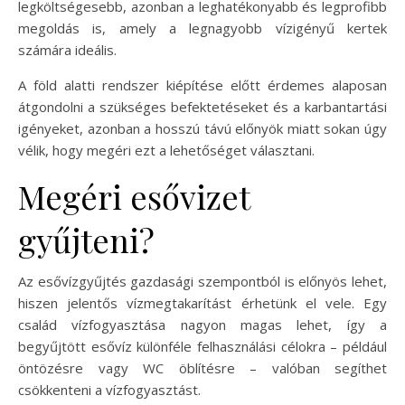
legköltségesebb, azonban a leghatékonyabb és legprofibb
megoldás is, amely a legnagyobb vízigényű kertek
számára ideális.
A föld alatti rendszer kiépítése előtt érdemes alaposan
átgondolni a szükséges befektetéseket és a karbantartási
igényeket, azonban a hosszú távú előnyök miatt sokan úgy
vélik, hogy megéri ezt a lehetőséget választani.
Megéri esővizet
gyűjteni?
Az esővízgyűjtés gazdasági szempontból is előnyös lehet,
hiszen jelentős vízmegtakarítást érhetünk el vele. Egy
család vízfogyasztása nagyon magas lehet, így a
begyűjtött esővíz különféle felhasználási célokra – például
öntözésre vagy WC öblítésre – valóban segíthet
csökkenteni a vízfogyasztást.