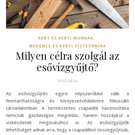
,
KERT ÉS KERTI MUNKÁK
MEDENCE ÉS KERTI VÍZTECHNIKA
Milyen célra szolgál az
esővízgyűjtő?
2025.04.14.
Az esővízgyűjtés egyre népszerűbbé válik a
fenntarthatóságra és környezetvédelemre fókuszáló
társadalomban. A természetes csapadék hasznosítása
nemcsak gazdaságos megoldás, hanem hozzájárul a
vízkészletek megóvásához is. Az esővízgyűjtők
lehetőséget adnak arra, hogy a csapadékot összegyűjtsük,