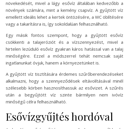
növekedését, mivel a lágy esővíz általában kedvezőbb a
növények számára, mint a kemény csapvíz. A gyűjtött víz
emellett ideális lehet a kertek öntözésére, a WC öblítésére
vagy a takarításra is, így sokoldalúan felhasználható.
Egy másik fontos szempont, hogy a gyűjtött esővíz
csökkenti a talajeróziót és a vízszennyezést, mivel a
hirtelen lezúduló esővíz gyakran káros hatással van a talaj
minőségére. Ezzel a módszerrel tehát nemcsak saját
ingatlanunkat óvjuk, hanem a környezetünket is.
A gyűjtött víz tisztítására érdemes szűrőberendezéseket
alkalmazni, hogy a szennyeződések eltávolításával minél
szélesebb körben hasznosíthassuk az esővizet. A szűrés
után a begyűjtött víz szinte bármilyen nem ivóvíz
minőségű célra felhasználható.
Esővízgyűjtés hordóval