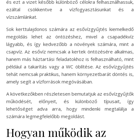
és ezt a vizet később különböző célokra felhasználhassuk,
ezáltal csökkentve a vízfogyasztásunkat és a
vízszámlánkat.
Sok kerttulajdonos számára az esővízgyűjtés kiemelkedő
megoldás lehet az öntözéshez, mivel a csapadékvíz
lágyabb, és így kedvezőbb a növények számára, mint a
csapvíz. Az esővíz nemcsak a kertek öntözésére alkalmas,
hanem más háztartási feladatokhoz is felhasználható, mint
például a takarítás vagy a WC öblítése. Az esővízgyűjtés
tehát nemcsak praktikus, hanem környezetbarát döntés is,
amely segít a vízforrások megóvásában.
A következőkben részletesen bemutatjuk az esővízgyűjtők
működését, előnyeit, és különböző típusait, így
lehetőséget adva arra, hogy mindenki megtalálja a
számára legmegfelelőbb megoldást.
Hogyan működik az