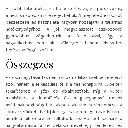
A kisebb feladatokat, mint a portörlés vagy a porszívózás,
a hétköznapokban is elvégezhetjük. A megfelelő eszközök
beszerzése és használata nagyban hozzájárul a takarítás
hatékonyságához. A jól megválasztott eszközökkel
gyorsabban végezhetünk a feladatokkal, így a
nagytakarítás nemcsak szükséges, hanem élvezetes
tevékenységgé is válhat.
Összegzés
Az őszi nagytakarítás nem csupán a lakás szebbé tételéről
szól, hanem a felkészülésről is a téli hónapokra. A beltéri
takarításhoz a gőz- és ablaktisztítók, míg a kültéri
munkákhoz a lombfúvók és magasnyomású mosók
nyújtanak segítséget. Az alapos takarítás során nemcsak a
környezetünket tisztítjuk meg, hanem magunknak is teret
adunk a pihenésre és feltöltődésre. Ha időt szánunk a
nagytakarításra, a tél beköszöntével egy rendezett és