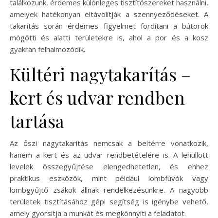
találkozunk, érdemes különleges tisztítószereket használni,
amelyek hatékonyan eltávolítják a szennyeződéseket. A
takarítás során érdemes figyelmet fordítani a bútorok
mögötti és alatti területekre is, ahol a por és a kosz
gyakran felhalmozódik.
Kültéri nagytakarítás –
kert és udvar rendben
tartása
Az őszi nagytakarítás nemcsak a beltérre vonatkozik,
hanem a kert és az udvar rendbetételére is. A lehullott
levelek összegyűjtése elengedhetetlen, és ehhez
praktikus eszközök, mint például lombfúvók vagy
lombgyűjtő zsákok állnak rendelkezésünkre. A nagyobb
területek tisztításához gépi segítség is igénybe vehető,
amely gyorsítja a munkát és megkönnyíti a feladatot.