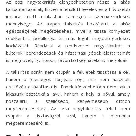
Az őszi nagytakarítás elengedhetetlen része a lakás
karbantartásának, hiszen a lehullott levelek és a hűvösebb
időjárás miatt a lakásban is megnő a szennyeződések
mennyisége. Az alapos takarítás hozzájárul a lakók
egészségének megőrzéséhez, mivel a tiszta környezet
csökkenti a porallergia és más légúti megbetegedések
kockázatát. Ráadásul a rendszeres nagytakarítás a
bútorok, berendezések és háztartási gépek élettartamát
is megnöveli, így hosszú távon költséghatékony megoldás.
A takarítás során nem csupán a felületek tisztítása a cél,
hanem a felesleges tárgyak, régi, már nem használt
eszközök eltávolítása is. Ennek köszönhetően nemcsak a
lakásunk esztétikája javul, hanem a hely is bővül, amely
hozzájárul a szellősebb, kényelmesebb otthon
megteremtéséhez. Az őszi nagytakarítás tehát nem
csupán a tisztaságról szól, hanem a harmónia
megteremtéséről is.