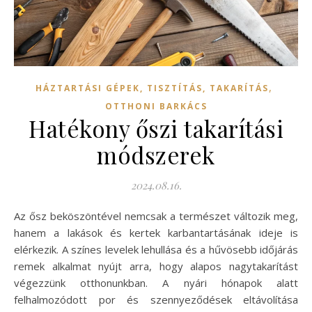
,
HÁZTARTÁSI GÉPEK, TISZTÍTÁS, TAKARÍTÁS
OTTHONI BARKÁCS
Hatékony őszi takarítási
módszerek
2024.08.16.
Az ősz beköszöntével nemcsak a természet változik meg,
hanem a lakások és kertek karbantartásának ideje is
elérkezik. A színes levelek lehullása és a hűvösebb időjárás
remek alkalmat nyújt arra, hogy alapos nagytakarítást
végezzünk otthonunkban. A nyári hónapok alatt
felhalmozódott por és szennyeződések eltávolítása