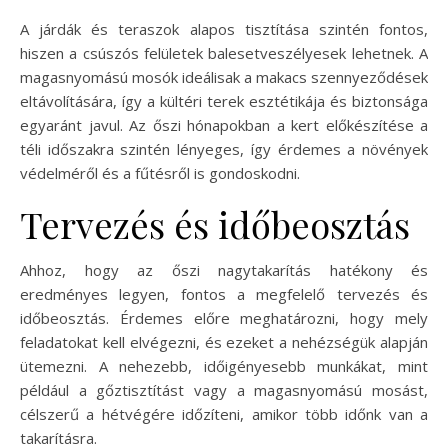
A járdák és teraszok alapos tisztítása szintén fontos,
hiszen a csúszós felületek balesetveszélyesek lehetnek. A
magasnyomású mosók ideálisak a makacs szennyeződések
eltávolítására, így a kültéri terek esztétikája és biztonsága
egyaránt javul. Az őszi hónapokban a kert előkészítése a
téli időszakra szintén lényeges, így érdemes a növények
védelméről és a fűtésről is gondoskodni.
Tervezés és időbeosztás
Ahhoz, hogy az őszi nagytakarítás hatékony és
eredményes legyen, fontos a megfelelő tervezés és
időbeosztás. Érdemes előre meghatározni, hogy mely
feladatokat kell elvégezni, és ezeket a nehézségük alapján
ütemezni. A nehezebb, időigényesebb munkákat, mint
például a gőztisztítást vagy a magasnyomású mosást,
célszerű a hétvégére időzíteni, amikor több időnk van a
takarításra.