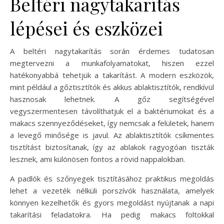
Beltéri nagytakarítás
lépései és eszközei
A beltéri nagytakarítás során érdemes tudatosan
megtervezni a munkafolyamatokat, hiszen ezzel
hatékonyabbá tehetjük a takarítást. A modern eszközök,
mint például a gőztisztítók és akkus ablaktisztítók, rendkívül
hasznosak lehetnek. A gőz segítségével
vegyszermentesen távolíthatjuk el a baktériumokat és a
makacs szennyeződéseket, így nemcsak a felületek, hanem
a levegő minősége is javul. Az ablaktisztítók csíkmentes
tisztítást biztosítanak, így az ablakok ragyogóan tiszták
lesznek, ami különösen fontos a rövid nappalokban.
A padlók és szőnyegek tisztításához praktikus megoldás
lehet a vezeték nélküli porszívók használata, amelyek
könnyen kezelhetők és gyors megoldást nyújtanak a napi
takarítási feladatokra. Ha pedig makacs foltokkal