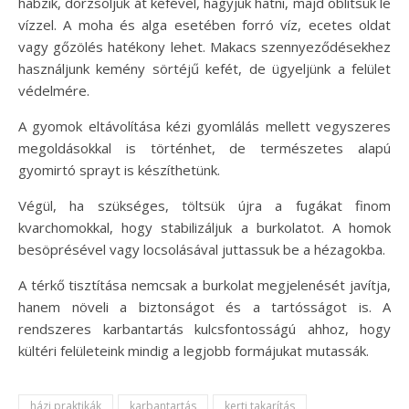
habzik, dörzsöljük át kefével, hagyjuk hatni, majd öblítsük le
vízzel. A moha és alga esetében forró víz, ecetes oldat
vagy gőzölés hatékony lehet. Makacs szennyeződésekhez
használjunk kemény sörtéjű kefét, de ügyeljünk a felület
védelmére.
A gyomok eltávolítása kézi gyomlálás mellett vegyszeres
megoldásokkal is történhet, de természetes alapú
gyomirtó sprayt is készíthetünk.
Végül, ha szükséges, töltsük újra a fugákat finom
kvarchomokkal, hogy stabilizáljuk a burkolatot. A homok
besöprésével vagy locsolásával juttassuk be a hézagokba.
A térkő tisztítása nemcsak a burkolat megjelenését javítja,
hanem növeli a biztonságot és a tartósságot is. A
rendszeres karbantartás kulcsfontosságú ahhoz, hogy
kültéri felületeink mindig a legjobb formájukat mutassák.
házi praktikák
karbantartás
kerti takarítás