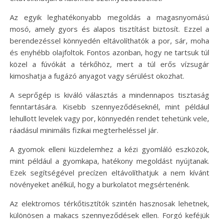
Az egyik leghatékonyabb megoldás a magasnyomású
mosó, amely gyors és alapos tisztítást biztosít. Ezzel a
berendezéssel könnyedén eltávolíthatók a por, sár, moha
és enyhébb olajfoltok. Fontos azonban, hogy ne tartsuk túl
közel a fúvókát a térkőhöz, mert a túl erős vízsugár
kimoshatja a fugázó anyagot vagy sérülést okozhat.
A seprőgép is kiváló választás a mindennapos tisztaság
fenntartására. Kisebb szennyeződéseknél, mint például
lehullott levelek vagy por, könnyedén rendet tehetünk vele,
ráadásul minimális fizikai megterheléssel jár.
A gyomok elleni küzdelemhez a kézi gyomláló eszközök,
mint például a gyomkapa, hatékony megoldást nyújtanak.
Ezek segítségével precízen eltávolíthatjuk a nem kívánt
növényeket anélkül, hogy a burkolatot megsértenénk.
Az elektromos térkőtisztítók szintén hasznosak lehetnek,
különösen a makacs szennyeződések ellen. Forgó keféjük