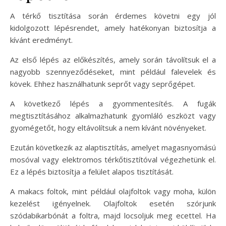
A térkő tisztítása során érdemes követni egy jól
kidolgozott lépésrendet, amely hatékonyan biztosítja a
kívánt eredményt.
Az első lépés az előkészítés, amely során távolítsuk el a
nagyobb szennyeződéseket, mint például falevelek és
kövek. Ehhez használhatunk seprőt vagy seprőgépet.
A következő lépés a gyommentesítés. A fugák
megtisztításához alkalmazhatunk gyomláló eszközt vagy
gyomégetőt, hogy eltávolítsuk a nem kívánt növényeket.
Ezután következik az alaptisztítás, amelyet magasnyomású
mosóval vagy elektromos térkőtisztítóval végezhetünk el.
Ez a lépés biztosítja a felület alapos tisztítását.
A makacs foltok, mint például olajfoltok vagy moha, külön
kezelést igényelnek. Olajfoltok esetén szórjunk
szódabikarbónát a foltra, majd locsoljuk meg ecettel. Ha