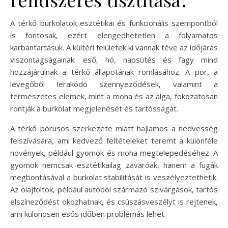
A térkő burkolatok esztétikai és funkcionális szempontból
is fontosak, ezért elengedhetetlen a folyamatos
karbantartásuk. A kültéri felületek ki vannak téve az időjárás
viszontagságainak: eső, hó, napsütés és fagy mind
hozzájárulnak a térkő állapotának romlásához. A por, a
levegőből lerakódó szennyeződések, valamint a
természetes elemek, mint a moha és az alga, fokozatosan
rontják a burkolat megjelenését és tartósságát.
A térkő pórusos szerkezete miatt hajlamos a nedvesség
felszívására, ami kedvező feltételeket teremt a különféle
növények, például gyomok és moha megtelepedéséhez. A
gyomok nemcsak esztétikailag zavaróak, hanem a fugák
megbontásával a burkolat stabilitását is veszélyeztethetik.
Az olajfoltok, például autóból származó szivárgások, tartós
elszíneződést okozhatnak, és csúszásveszélyt is rejtenek,
ami különösen esős időben problémás lehet.