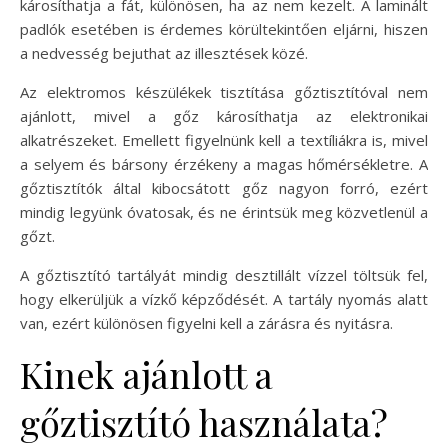
károsíthatja a fát, különösen, ha az nem kezelt. A laminált
padlók esetében is érdemes körültekintően eljárni, hiszen
a nedvesség bejuthat az illesztések közé.
Az elektromos készülékek tisztítása gőztisztítóval nem
ajánlott, mivel a gőz károsíthatja az elektronikai
alkatrészeket. Emellett figyelnünk kell a textíliákra is, mivel
a selyem és bársony érzékeny a magas hőmérsékletre. A
gőztisztítók által kibocsátott gőz nagyon forró, ezért
mindig legyünk óvatosak, és ne érintsük meg közvetlenül a
gőzt.
A gőztisztító tartályát mindig desztillált vízzel töltsük fel,
hogy elkerüljük a vízkő képződését. A tartály nyomás alatt
van, ezért különösen figyelni kell a zárásra és nyitásra.
Kinek ajánlott a
gőztisztító használata?