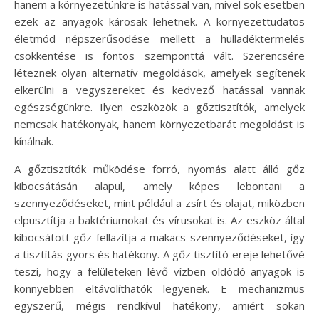
hanem a környezetünkre is hatással van, mivel sok esetben
ezek az anyagok károsak lehetnek. A környezettudatos
életmód népszerűsödése mellett a hulladéktermelés
csökkentése is fontos szemponttá vált. Szerencsére
léteznek olyan alternatív megoldások, amelyek segítenek
elkerülni a vegyszereket és kedvező hatással vannak
egészségünkre. Ilyen eszközök a gőztisztítók, amelyek
nemcsak hatékonyak, hanem környezetbarát megoldást is
kínálnak.
A gőztisztítók működése forró, nyomás alatt álló gőz
kibocsátásán alapul, amely képes lebontani a
szennyeződéseket, mint például a zsírt és olajat, miközben
elpusztítja a baktériumokat és vírusokat is. Az eszköz által
kibocsátott gőz fellazítja a makacs szennyeződéseket, így
a tisztítás gyors és hatékony. A gőz tisztító ereje lehetővé
teszi, hogy a felületeken lévő vízben oldódó anyagok is
könnyebben eltávolíthatók legyenek. E mechanizmus
egyszerű, mégis rendkívül hatékony, amiért sokan