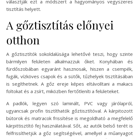
választják ezt a módszert a hagyományos vegyszeres
tisztítás helyett.
A gőztisztítás előnyei
otthon
A gőztisztítók sokoldalúsága lehetővé teszi, hogy szinte
bármilyen felületen alkalmazzuk őket. Konyhában és
fürdőszobában egyaránt hasznosak, hiszen a csempék,
fugák, vízköves csapok és a sütők, tűzhelyek tisztításában
is segíthetnek. A gőz ereje képes eltávolítani a makacs
foltokat és a zsírt, miközben fertőtleníti a felületeket.
A padlók, legyen szó laminált, PVC vagy járólapról,
ugyancsak profin tisztíthatók gőztisztítóval. A kárpitozott
bútorok és matracok frissítése is megoldható a megfelelő
kárpittisztító fej használatával. Sőt, az autók belső terét is
felfrissíthetjük a gőz segítségével, amellyel a műanyagot