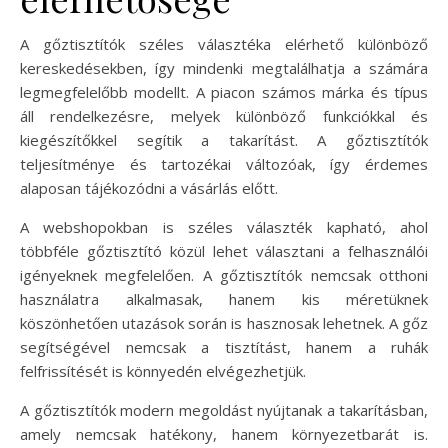
A gőztisztítók széles választéka elérhető különböző
kereskedésekben, így mindenki megtalálhatja a számára
legmegfelelőbb modellt. A piacon számos márka és típus
áll rendelkezésre, melyek különböző funkciókkal és
kiegészítőkkel segítik a takarítást. A gőztisztítók
teljesítménye és tartozékai változóak, így érdemes
alaposan tájékozódni a vásárlás előtt.
A webshopokban is széles választék kapható, ahol
többféle gőztisztító közül lehet választani a felhasználói
igényeknek megfelelően. A gőztisztítók nemcsak otthoni
használatra alkalmasak, hanem kis méretüknek
köszönhetően utazások során is hasznosak lehetnek. A gőz
segítségével nemcsak a tisztítást, hanem a ruhák
felfrissítését is könnyedén elvégezhetjük.
A gőztisztítók modern megoldást nyújtanak a takarításban,
amely nemcsak hatékony, hanem környezetbarát is.