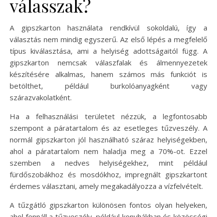
válasszak?
A gipszkarton használata rendkívül sokoldalú, így a
választás nem mindig egyszerű. Az első lépés a megfelelő
típus kiválasztása, ami a helyiség adottságaitól függ. A
gipszkarton nemcsak válaszfalak és álmennyezetek
készítésére alkalmas, hanem számos más funkciót is
betölthet, például burkolóanyagként vagy
szárazvakolatként.
Ha a felhasználási területet nézzük, a legfontosabb
szempont a páratartalom és az esetleges tűzveszély. A
normál gipszkarton jól használható száraz helyiségekben,
ahol a páratartalom nem haladja meg a 70%-ot. Ezzel
szemben a nedves helyiségekhez, mint például
fürdőszobákhoz és mosdókhoz, impregnált gipszkartont
érdemes választani, amely megakadályozza a vízfelvételt.
A tűzgátló gipszkarton különösen fontos olyan helyeken,
ahol fennáll a tűzveszély, például konyhákban és közösségi