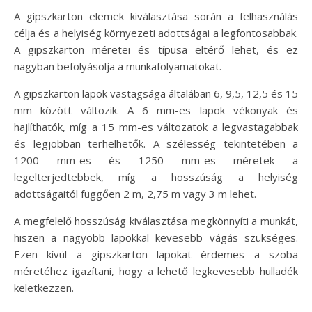
A gipszkarton elemek kiválasztása során a felhasználás
célja és a helyiség környezeti adottságai a legfontosabbak.
A gipszkarton méretei és típusa eltérő lehet, és ez
nagyban befolyásolja a munkafolyamatokat.
A gipszkarton lapok vastagsága általában 6, 9,5, 12,5 és 15
mm között változik. A 6 mm-es lapok vékonyak és
hajlíthatók, míg a 15 mm-es változatok a legvastagabbak
és legjobban terhelhetők. A szélesség tekintetében a
1200 mm-es és 1250 mm-es méretek a
legelterjedtebbek, míg a hosszúság a helyiség
adottságaitól függően 2 m, 2,75 m vagy 3 m lehet.
A megfelelő hosszúság kiválasztása megkönnyíti a munkát,
hiszen a nagyobb lapokkal kevesebb vágás szükséges.
Ezen kívül a gipszkarton lapokat érdemes a szoba
méretéhez igazítani, hogy a lehető legkevesebb hulladék
keletkezzen.