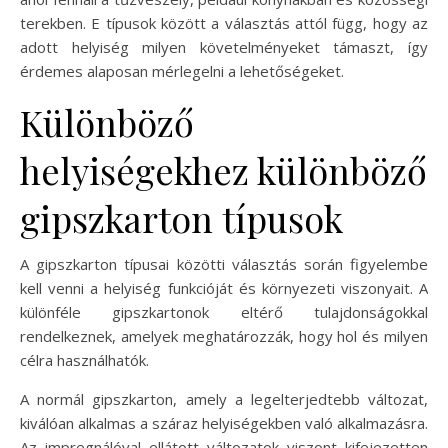
terekben. E típusok között a választás attól függ, hogy az
adott helyiség milyen követelményeket támaszt, így
érdemes alaposan mérlegelni a lehetőségeket.
Különböző
helyiségekhez különböző
gipszkarton típusok
A gipszkarton típusai közötti választás során figyelembe
kell venni a helyiség funkcióját és környezeti viszonyait. A
különféle gipszkartonok eltérő tulajdonságokkal
rendelkeznek, amelyek meghatározzák, hogy hol és milyen
célra használhatók.
A normál gipszkarton, amely a legelterjedtebb változat,
kiválóan alkalmas a száraz helyiségekben való alkalmazásra.
Az impregnálóval ellátott változatok viszont kifejezetten