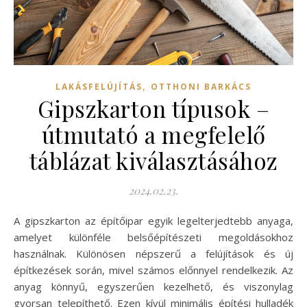
,
LAKÁSFELÚJÍTÁS
OTTHONI BARKÁCS
Gipszkarton típusok –
útmutató a megfelelő
táblázat kiválasztásához
2024.02.23.
A gipszkarton az építőipar egyik legelterjedtebb anyaga,
amelyet különféle belsőépítészeti megoldásokhoz
használnak. Különösen népszerű a felújítások és új
építkezések során, mivel számos előnnyel rendelkezik. Az
anyag könnyű, egyszerűen kezelhető, és viszonylag
gyorsan telepíthető. Ezen kívül minimális építési hulladék