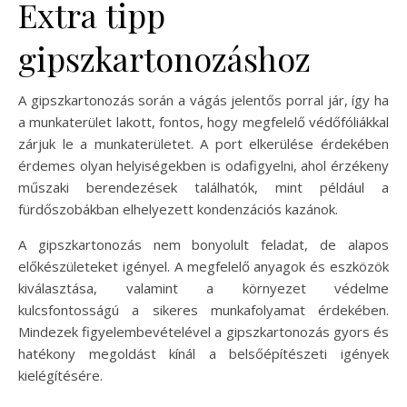
Extra tipp
gipszkartonozáshoz
A gipszkartonozás során a vágás jelentős porral jár, így ha
a munkaterület lakott, fontos, hogy megfelelő védőfóliákkal
zárjuk le a munkaterületet. A port elkerülése érdekében
érdemes olyan helyiségekben is odafigyelni, ahol érzékeny
műszaki berendezések találhatók, mint például a
fürdőszobákban elhelyezett kondenzációs kazánok.
A gipszkartonozás nem bonyolult feladat, de alapos
előkészületeket igényel. A megfelelő anyagok és eszközök
kiválasztása, valamint a környezet védelme
kulcsfontosságú a sikeres munkafolyamat érdekében.
Mindezek figyelembevételével a gipszkartonozás gyors és
hatékony megoldást kínál a belsőépítészeti igények
kielégítésére.