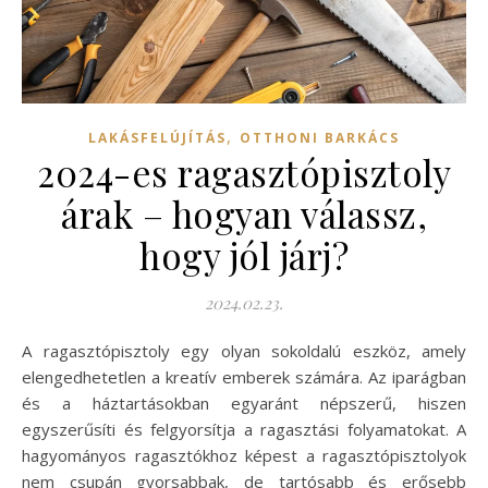
,
LAKÁSFELÚJÍTÁS
OTTHONI BARKÁCS
2024-es ragasztópisztoly
árak – hogyan válassz,
hogy jól járj?
2024.02.23.
A ragasztópisztoly egy olyan sokoldalú eszköz, amely
elengedhetetlen a kreatív emberek számára. Az iparágban
és a háztartásokban egyaránt népszerű, hiszen
egyszerűsíti és felgyorsítja a ragasztási folyamatokat. A
hagyományos ragasztókhoz képest a ragasztópisztolyok
nem csupán gyorsabbak, de tartósabb és erősebb