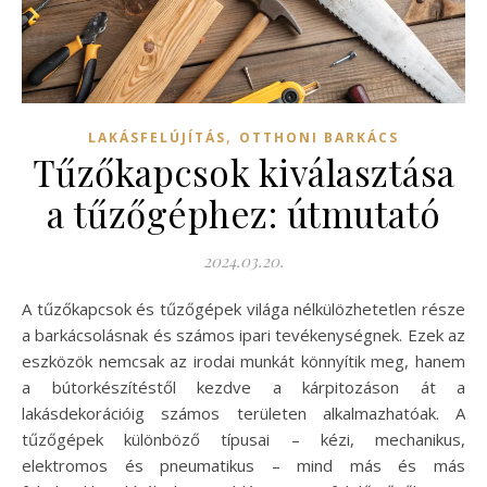
,
LAKÁSFELÚJÍTÁS
OTTHONI BARKÁCS
Tűzőkapcsok kiválasztása
a tűzőgéphez: útmutató
2024.03.20.
A tűzőkapcsok és tűzőgépek világa nélkülözhetetlen része
a barkácsolásnak és számos ipari tevékenységnek. Ezek az
eszközök nemcsak az irodai munkát könnyítik meg, hanem
a bútorkészítéstől kezdve a kárpitozáson át a
lakásdekorációig számos területen alkalmazhatóak. A
tűzőgépek különböző típusai – kézi, mechanikus,
elektromos és pneumatikus – mind más és más