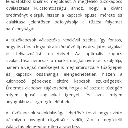
feladatokhoz kínálnak megoldást. A megfelelő tűzőkapocs
kiválasztása kulcsfontosságú ahhoz, hogy a kívánt
eredményt elérjük, hiszen a kapcsok típusa, mérete és
kialakítása jelentősen befolyásolja a tűzési folyamat
hatékonyságát.
A tűzőkapcsok választéka rendkívül széles, így fontos,
hogy tisztában legyünk a különböző típusok sajátosságaival
és felhasználási területeivel. Az optimális kapocs
kiválasztása nemcsak a munka megkönnyítését szolgálja,
hanem a végső minőséget is meghatározza. A tűzőgépek
és kapcsok összhangja elengedhetetlen, hiszen a
különböző gépekhez eltérő kapcsok szükségesek.
Érdemes alaposan tájékozódni, hogy a választott tűzőgép
milyen típusú kapcsokat igényel, és azok milyen
anyagokhoz a legmegfelelőbbek.
A tűzőkapcsok sokoldalúsága lehetővé teszi, hogy szinte
bármilyen anyagot rögzítsünk velük, ám a megfelelő
választás elengedhetetlen a sikerhez.