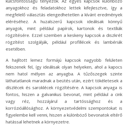
kulcsfontosságú tényezők. Az egyes kapcsok különböző
anyagokhoz és feladatokhoz lettek kifejlesztve, így a
megfelelő választás elengedhetetlen a kívánt eredmények
eléréséhez. A huzalszerű kapcsok ideálisak könnyű
anyagok, mint például papírok, kartonok és textíliák
rögzítésére. Ezzel szemben a keskeny kapcsok a diszkrét
rögzítést szolgálják, például profillécek és lambériák
esetében.
A hajlított lemez formájú kapcsok nagyobb felületen
fekszenek fel, így ideálisak olyan helyeken, ahol a kapocs
nem hatol mélyen az anyagba. A tűzőszegek szinte
láthatatlanok maradnak a beütés után, ezért tökéletesek a
díszlécek és saroklécek rögzítésére. A kapcsok anyaga is
fontos, hiszen a galvanikus bevonat, mint például a cink
vagy réz, hozzájárul a tartóssághoz és a
korrózióállósághoz. A környezetvédelmi szempontokat is
figyelembe kell venni, hiszen a különböző bevonatok eltérő
hatással lehetnek a környezetre.