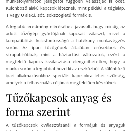
munkafolyamatok jellegétől függően választják ki őket.
Különböző alakú kapcsok léteznek, mint például a téglalap,
T vagy U alakú, sőt, sokszögletű formák is.
A legjobb eredmény eléréséhez javasolt, hogy mindig az
adott tűzőgép gyártójának kapcsait válaszd, mivel a
kompatibilitás kulcsfontosságú a hatékony munkavégzés
során. Az ipari tűzőgépek általában erősebbek és
strapabíróbbak, mint a háztartási változatok, ezért a
megfelelő kapocs kiválasztása elengedhetetlen, hogy a
munka során a legjobbat hozd ki az eszközből. A különböző
ipari alkalmazásokhoz speciális kapcsokra lehet szükség,
amelyek a felhasználás céljának megfelelően készülnek.
Tűzőkapcsok anyag és
forma szerint
A tűzőkapcsok kiválasztásánál a formájuk és anyaguk