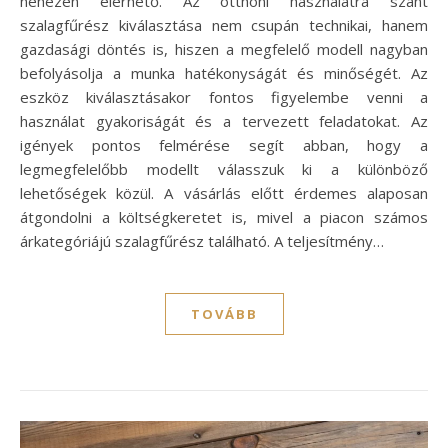
nehezen elérhető. Az otthoni használatra szánt
szalagfűrész kiválasztása nem csupán technikai, hanem
gazdasági döntés is, hiszen a megfelelő modell nagyban
befolyásolja a munka hatékonyságát és minőségét. Az
eszköz kiválasztásakor fontos figyelembe venni a
használat gyakoriságát és a tervezett feladatokat. Az
igények pontos felmérése segít abban, hogy a
legmegfelelőbb modellt válasszuk ki a különböző
lehetőségek közül. A vásárlás előtt érdemes alaposan
átgondolni a költségkeretet is, mivel a piacon számos
árkategóriájú szalagfűrész található. A teljesítmény…
TOVÁBB