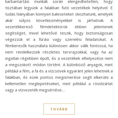
karbantartási munkák során elengedhetetlen, hogy
tisztában legyünk a falakban futó vezetékek helyével. E
tudás hiányában könnyen baleseteket okozhatunk, amelyek
akár súlyos következményekkel is járhatnak. A
vezetékkereső fémdetektorok ebben jelentenek
segítséget, mivel lehetővé teszik, hogy biztonságosan
végezzük el a fúrási vagy szerelési feladatokat. A
fémkeresők használata különösen akkor válik fontossá, ha
nem rendelkezünk részletes tervrajzokkal, vagy ha az
ingatlan régebben épült, és a vezetékek elhelyezése nem
a megszokott módon történt. A különböző anyagok, mint
például a fém, a fa és a vízcsövek egyaránt jelen lehetnek a
falakban, és ezek pontos megismerése segít elkerülni a
kellemetlen meglepetéseket, mint például a rövidzárlat
vagy a vízvezeték megsértése.…
TOVÁBB