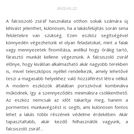
2025.01.22.
A falcsiszoló zsiráf használata otthon sokak számára új
kihívást jelenthet, különösen, ha a lakásfelújítás során sima
felületekre van szükség. Ezen eszköz segítségével
könnyedén végezhetünk el olyan feladatokat, mint a falak
vagy mennyezetek finomítása, anélkül hogy órákig tartó,
fárasztó munkát kellene végeznünk. A falcsiszoló zsiráf
előnye, hogy kiválóan alkalmazható akár nagyobb terekben
is, mivel teleszkópos nyéllel rendelkezik, amely lehetővé
teszi a magasabb helyekhez való hozzáférést létra nélkül.
A modern eszközök általában porszívóval kombinálva
működnek, így a szennyeződés minimálisra csökkenthető.
Az eszköz nemcsak az időt takarítja meg, hanem a
pormentes munkavégzést is segíti, ami különösen fontos
lehet a lakás többi részének védelme érdekében. Akár
tapasztaltabb, akár kezdő felhasználók vagyunk, a
falcsiszoló zsiráf…