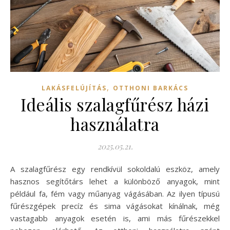
,
LAKÁSFELÚJÍTÁS
OTTHONI BARKÁCS
Ideális szalagfűrész házi
használatra
2025.05.21.
A szalagfűrész egy rendkívül sokoldalú eszköz, amely
hasznos segítőtárs lehet a különböző anyagok, mint
például fa, fém vagy műanyag vágásában. Az ilyen típusú
fűrészgépek precíz és sima vágásokat kínálnak, még
vastagabb anyagok esetén is, ami más fűrészekkel