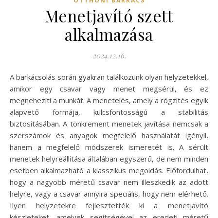
OTTHONI BARKÁCS
Menetjavító szett
alkalmazása
2024.12.16.
A barkácsolás során gyakran találkozunk olyan helyzetekkel,
amikor egy csavar vagy menet megsérül, és ez
megnehezíti a munkát. A menetelés, amely a rögzítés egyik
alapvető formája, kulcsfontosságú a stabilitás
biztosításában. A tönkrement menetek javítása nemcsak a
szerszámok és anyagok megfelelő használatát igényli,
hanem a megfelelő módszerek ismeretét is. A sérült
menetek helyreállítása általában egyszerű, de nem minden
esetben alkalmazható a klasszikus megoldás. Előfordulhat,
hogy a nagyobb méretű csavar nem illeszkedik az adott
helyre, vagy a csavar annyira speciális, hogy nem elérhető.
Ilyen helyzetekre fejlesztették ki a menetjavító
készleteket, amelyek segítségével az eredeti méretű