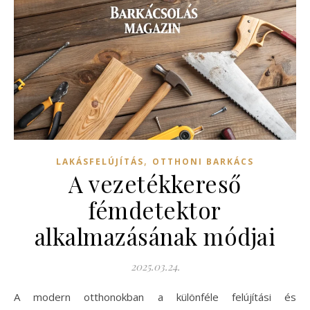
,
LAKÁSFELÚJÍTÁS
OTTHONI BARKÁCS
A vezetékkereső
fémdetektor
alkalmazásának módjai
2025.03.24.
A modern otthonokban a különféle felújítási és