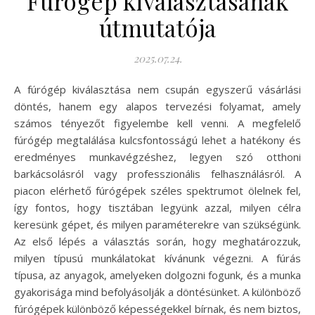
Fúrógép kiválasztásának
útmutatója
2025.07.24.
A fúrógép kiválasztása nem csupán egyszerű vásárlási
döntés, hanem egy alapos tervezési folyamat, amely
számos tényezőt figyelembe kell venni. A megfelelő
fúrógép megtalálása kulcsfontosságú lehet a hatékony és
eredményes munkavégzéshez, legyen szó otthoni
barkácsolásról vagy professzionális felhasználásról. A
piacon elérhető fúrógépek széles spektrumot ölelnek fel,
így fontos, hogy tisztában legyünk azzal, milyen célra
keresünk gépet, és milyen paraméterekre van szükségünk.
Az első lépés a választás során, hogy meghatározzuk,
milyen típusú munkálatokat kívánunk végezni. A fúrás
típusa, az anyagok, amelyeken dolgozni fogunk, és a munka
gyakorisága mind befolyásolják a döntésünket. A különböző
fúrógépek különböző képességekkel bírnak, és nem biztos,