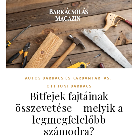
,
AUTÓS BARKÁCS ÉS KARBANTARTÁS
OTTHONI BARKÁCS
Bitfejek fajtáinak
összevetése – melyik a
legmegfelelőbb
számodra?