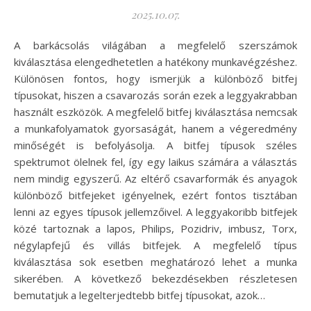
2025.10.07.
A barkácsolás világában a megfelelő szerszámok
kiválasztása elengedhetetlen a hatékony munkavégzéshez.
Különösen fontos, hogy ismerjük a különböző bitfej
típusokat, hiszen a csavarozás során ezek a leggyakrabban
használt eszközök. A megfelelő bitfej kiválasztása nemcsak
a munkafolyamatok gyorsaságát, hanem a végeredmény
minőségét is befolyásolja. A bitfej típusok széles
spektrumot ölelnek fel, így egy laikus számára a választás
nem mindig egyszerű. Az eltérő csavarformák és anyagok
különböző bitfejeket igényelnek, ezért fontos tisztában
lenni az egyes típusok jellemzőivel. A leggyakoribb bitfejek
közé tartoznak a lapos, Philips, Pozidriv, imbusz, Torx,
négylapfejű és villás bitfejek. A megfelelő típus
kiválasztása sok esetben meghatározó lehet a munka
sikerében. A következő bekezdésekben részletesen
bemutatjuk a legelterjedtebb bitfej típusokat, azok…