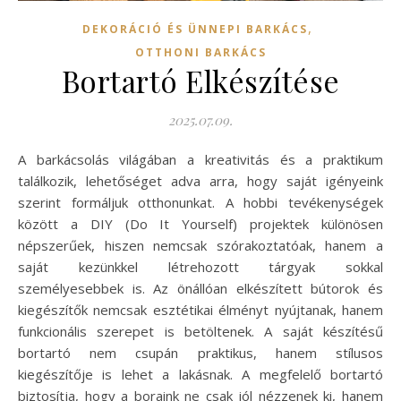
,
DEKORÁCIÓ ÉS ÜNNEPI BARKÁCS
OTTHONI BARKÁCS
Bortartó Elkészítése
2025.07.09.
A barkácsolás világában a kreativitás és a praktikum
találkozik, lehetőséget adva arra, hogy saját igényeink
szerint formáljuk otthonunkat. A hobbi tevékenységek
között a DIY (Do It Yourself) projektek különösen
népszerűek, hiszen nemcsak szórakoztatóak, hanem a
saját kezünkkel létrehozott tárgyak sokkal
személyesebbek is. Az önállóan elkészített bútorok és
kiegészítők nemcsak esztétikai élményt nyújtanak, hanem
funkcionális szerepet is betöltenek. A saját készítésű
bortartó nem csupán praktikus, hanem stílusos
kiegészítője is lehet a lakásnak. A megfelelő bortartó
biztosítja, hogy a boraink ne csak jól nézzenek ki, hanem