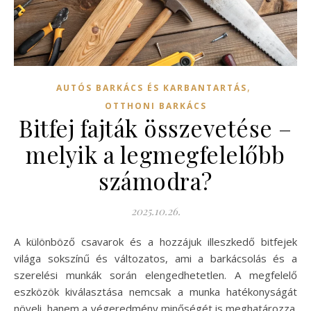
,
AUTÓS BARKÁCS ÉS KARBANTARTÁS
OTTHONI BARKÁCS
Bitfej fajták összevetése –
melyik a legmegfelelőbb
számodra?
2025.10.26.
A különböző csavarok és a hozzájuk illeszkedő bitfejek
világa sokszínű és változatos, ami a barkácsolás és a
szerelési munkák során elengedhetetlen. A megfelelő
eszközök kiválasztása nemcsak a munka hatékonyságát
növeli, hanem a végeredmény minőségét is meghatározza.