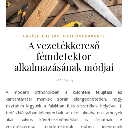
,
LAKÁSFELÚJÍTÁS
OTTHONI BARKÁCS
A vezetékkereső
fémdetektor
alkalmazásának módjai
2025.03.24.
A modern otthonokban a különféle felújítási és
karbantartási munkák során elengedhetetlen, hogy
tisztában legyünk a falakban futó vezetékek helyével. E
tudás hiányában könnyen baleseteket okozhatunk, amelyek
akár súlyos következményekkel is járhatnak. A
vezetékkereső fémdetektorok ebben jelentenek