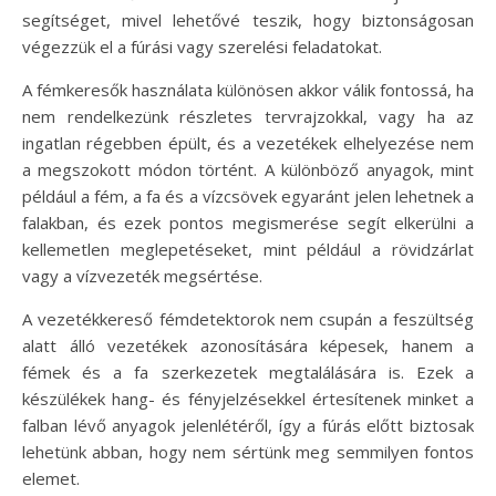
segítséget, mivel lehetővé teszik, hogy biztonságosan
végezzük el a fúrási vagy szerelési feladatokat.
A fémkeresők használata különösen akkor válik fontossá, ha
nem rendelkezünk részletes tervrajzokkal, vagy ha az
ingatlan régebben épült, és a vezetékek elhelyezése nem
a megszokott módon történt. A különböző anyagok, mint
például a fém, a fa és a vízcsövek egyaránt jelen lehetnek a
falakban, és ezek pontos megismerése segít elkerülni a
kellemetlen meglepetéseket, mint például a rövidzárlat
vagy a vízvezeték megsértése.
A vezetékkereső fémdetektorok nem csupán a feszültség
alatt álló vezetékek azonosítására képesek, hanem a
fémek és a fa szerkezetek megtalálására is. Ezek a
készülékek hang- és fényjelzésekkel értesítenek minket a
falban lévő anyagok jelenlétéről, így a fúrás előtt biztosak
lehetünk abban, hogy nem sértünk meg semmilyen fontos
elemet.