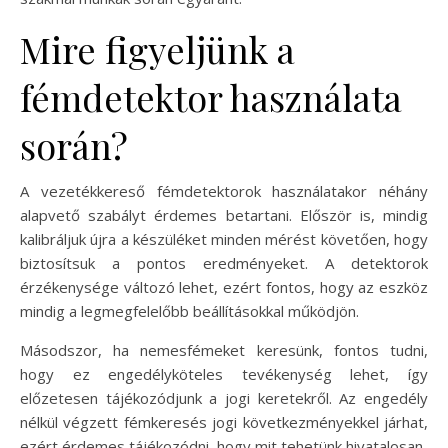
Mire figyeljünk a
fémdetektor használata
során?
A vezetékkereső fémdetektorok használatakor néhány
alapvető szabályt érdemes betartani. Először is, mindig
kalibráljuk újra a készüléket minden mérést követően, hogy
biztosítsuk a pontos eredményeket. A detektorok
érzékenysége változó lehet, ezért fontos, hogy az eszköz
mindig a legmegfelelőbb beállításokkal működjön.
Másodszor, ha nemesfémeket keresünk, fontos tudni,
hogy ez engedélyköteles tevékenység lehet, így
előzetesen tájékozódjunk a jogi keretekről. Az engedély
nélkül végzett fémkeresés jogi következményekkel járhat,
ezért érdemes tájékozódni, hogy mit tehetünk hivatalosan.