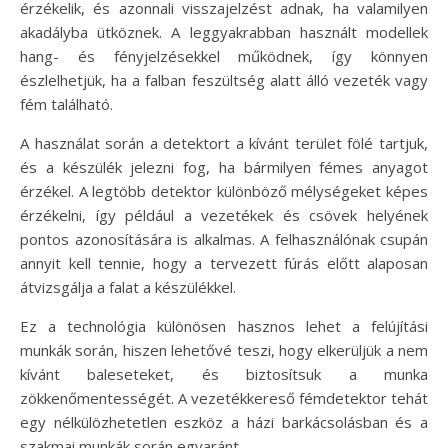
érzékelik, és azonnali visszajelzést adnak, ha valamilyen
akadályba ütköznek. A leggyakrabban használt modellek
hang- és fényjelzésekkel működnek, így könnyen
észlelhetjük, ha a falban feszültség alatt álló vezeték vagy
fém található.
A használat során a detektort a kívánt terület fölé tartjuk,
és a készülék jelezni fog, ha bármilyen fémes anyagot
érzékel. A legtöbb detektor különböző mélységeket képes
érzékelni, így például a vezetékek és csövek helyének
pontos azonosítására is alkalmas. A felhasználónak csupán
annyit kell tennie, hogy a tervezett fúrás előtt alaposan
átvizsgálja a falat a készülékkel.
Ez a technológia különösen hasznos lehet a felújítási
munkák során, hiszen lehetővé teszi, hogy elkerüljük a nem
kívánt baleseteket, és biztosítsuk a munka
zökkenőmentességét. A vezetékkereső fémdetektor tehát
egy nélkülözhetetlen eszköz a házi barkácsolásban és a
szakmai munkák során egyaránt.