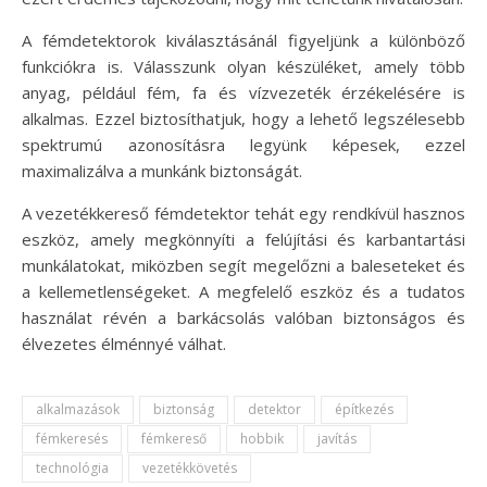
A fémdetektorok kiválasztásánál figyeljünk a különböző
funkciókra is. Válasszunk olyan készüléket, amely több
anyag, például fém, fa és vízvezeték érzékelésére is
alkalmas. Ezzel biztosíthatjuk, hogy a lehető legszélesebb
spektrumú azonosításra legyünk képesek, ezzel
maximalizálva a munkánk biztonságát.
A vezetékkereső fémdetektor tehát egy rendkívül hasznos
eszköz, amely megkönnyíti a felújítási és karbantartási
munkálatokat, miközben segít megelőzni a baleseteket és
a kellemetlenségeket. A megfelelő eszköz és a tudatos
használat révén a barkácsolás valóban biztonságos és
élvezetes élménnyé válhat.
alkalmazások
biztonság
detektor
építkezés
fémkeresés
fémkereső
hobbik
javítás
technológia
vezetékkövetés