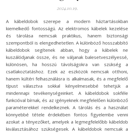
2024.10.19.
A kábeldobok szerepe a modern háztartásokban
kiemelkedő fontosságú. Az elektromos kábelek kezelése
és tárolása nemcsak praktikus, hanem biztonsági
szempontból is elengedhetetlen. A különböző hosszabbító
kábeldobok segítenek abban, hogy a kábelek ne
kuszálódjanak össze, és ne váljanak balesetveszélyessé,
különösen, ha hosszú távolságokra van szükség a
csatlakoztatáshoz. Ezek az eszközök nemcsak otthoni,
hanem kültéri felhasználásra is alkalmasak, és a megfelelő
típust választva sokkal kényelmesebbé tehetjük a
mindennapi tevékenységeinket. A kábeldobok sokféle
funkcióval bírnak, és az igényeknek megfelelően különböző
paraméterekkel rendelkeznek. A tárolás és a használat
könnyebbé tétele érdekében fontos figyelembe venni
azokat a tényezőket, amelyek a legmegfelelőbb kábeldob
kiválasztásához szükségesek. A kábeldobok nemcsak a