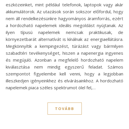
eszközeinket, mint például telefonok, laptopok vagy akár
akkumulátorok. Az utazások során sokszor előfordul, hogy
nem áll rendelkezésünkre hagyományos áramforrás, ezért
a hordozható napelemek ideális megoldást nyújtanak. Az
ilyen típusú napelemek nemcsak praktikusak, de
környezetbarát alternatívát is kínálnak az energiaellátásra.
Megkönnyítik a kempingezést, túrázást vagy bármilyen
szabadtéri tevékenységet, hiszen a napenergia ingyenes
és megújuló. Azonban a megfelelő hordozható napelem
kiválasztása nem mindig egyszerű feladat. Számos
szempontot figyelembe kell venni, hogy a legjobban
illeszkedjen igényeinkhez és elvárásainkhoz. A hordozható
napelemek piaca széles spektrumot ölel fel,…
TOVÁBB