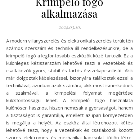
Krimpelő fogó
alkalmazása
2024.03.10.
A modern villanyszerelés és elektronikai szerelés területén
számos szerszám és technika áll rendelkezésünkre, de a
krimpelő fogó a legfontosabb eszközök közé tartozik. Ez a
különleges kéziszerszám lehetővé teszi a vezetékek és
csatlakozók gyors, stabil és tartós összekapcsolását. Akik
már dolgoztak kábelezéssel, bizonyára találkoztak ezzel a
technikával, azonban azok számára, akik most ismerkednek
a szakmával, a krimpelési folyamat megértése
kulcsfontosságú lehet. A krimpelő fogó használata
különösen hasznos, hiszen nemcsak a gyorsaságot, hanem
a tisztaságot is garantálja, emellett az ipari környezetben
is megállja a helyét. Az eszköz által létrehozott kötés
lehetővé teszi, hogy a vezetékek és csatlakozók között
szoros elektromos és mechanikai kapcsolat jöjjön létre,