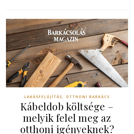
,
LAKÁSFELÚJÍTÁS
OTTHONI BARKÁCS
Kábeldob költsége –
melyik felel meg az
otthoni igényeknek?