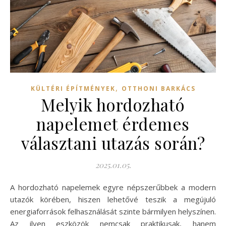
,
KÜLTÉRI ÉPÍTMÉNYEK
OTTHONI BARKÁCS
Melyik hordozható
napelemet érdemes
választani utazás során?
2025.01.05.
A hordozható napelemek egyre népszerűbbek a modern
utazók körében, hiszen lehetővé teszik a megújuló
energiaforrások felhasználását szinte bármilyen helyszínen.
Az ilyen eszközök nemcsak praktikusak, hanem