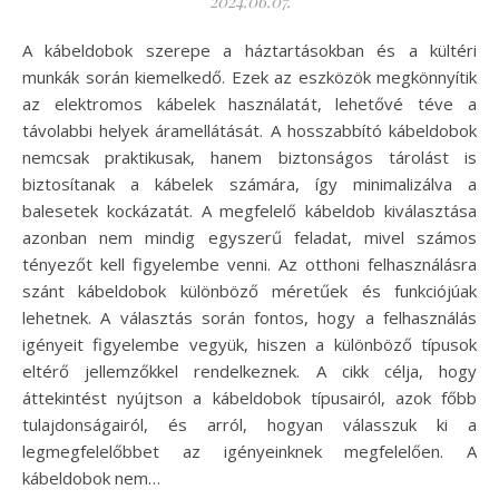
2024.06.07.
A kábeldobok szerepe a háztartásokban és a kültéri
munkák során kiemelkedő. Ezek az eszközök megkönnyítik
az elektromos kábelek használatát, lehetővé téve a
távolabbi helyek áramellátását. A hosszabbító kábeldobok
nemcsak praktikusak, hanem biztonságos tárolást is
biztosítanak a kábelek számára, így minimalizálva a
balesetek kockázatát. A megfelelő kábeldob kiválasztása
azonban nem mindig egyszerű feladat, mivel számos
tényezőt kell figyelembe venni. Az otthoni felhasználásra
szánt kábeldobok különböző méretűek és funkciójúak
lehetnek. A választás során fontos, hogy a felhasználás
igényeit figyelembe vegyük, hiszen a különböző típusok
eltérő jellemzőkkel rendelkeznek. A cikk célja, hogy
áttekintést nyújtson a kábeldobok típusairól, azok főbb
tulajdonságairól, és arról, hogyan válasszuk ki a
legmegfelelőbbet az igényeinknek megfelelően. A
kábeldobok nem…