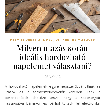
,
KERT ÉS KERTI MUNKÁK
KÜLTÉRI ÉPÍTMÉNYEK
Milyen utazás során
ideális hordozható
napelemet választani?
2024.08.18.
A hordozható napelemek egyre népszerűbbé válnak az
utazók és a természetkedvelők körében. Ezek a
berendezések lehetővé teszik, hogy a napenergiát
hasznosítva bármikor és bárhol töltsük fel elektronikai