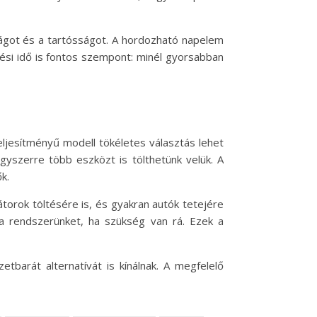
ágot és a tartósságot. A hordozható napelem
tési idő is fontos szempont: minél gyorsabban
eljesítményű modell tökéletes választás lehet
gyszerre több eszközt is tölthetünk velük. A
k.
orok töltésére is, és gyakran autók tetejére
k a rendszerünket, ha szükség van rá. Ezek a
tbarát alternatívát is kínálnak. A megfelelő