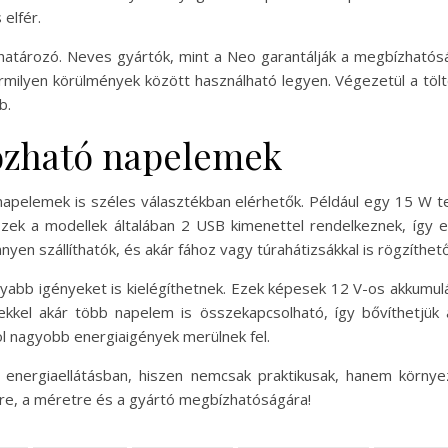
 elfér.
atározó. Neves gyártók, mint a Neo garantálják a megbízhatós
bármilyen körülmények között használható legyen. Végezetül a töl
b.
ozható napelemek
 napelemek is széles választékban elérhetők. Például egy 15 W t
Ezek a modellek általában 2 USB kimenettel rendelkeznek, így e
yen szállíthatók, és akár fához vagy túrahátizsákkal is rögzíthető
bb igényeket is kielégíthetnek. Ezek képesek 12 V-os akkumulát
lekkel akár több napelem is összekapcsolható, így bővíthetjü
l nagyobb energiaigények merülnek fel.
energiaellátásban, hiszen nemcsak praktikusak, hanem környeze
yre, a méretre és a gyártó megbízhatóságára!