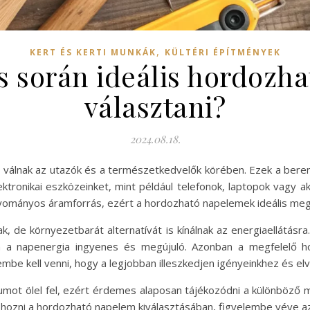
,
KERT ÉS KERTI MUNKÁK
KÜLTÉRI ÉPÍTMÉNYEK
s során ideális hordozh
választani?
2024.08.18.
álnak az utazók és a természetkedvelők körében. Ezek a beren
lektronikai eszközeinket, mint például telefonok, laptopok vagy 
gyományos áramforrás, ezért a hordozható napelemek ideális meg
k, de környezetbarát alternatívát is kínálnak az energiaellátásr
en a napenergia ingyenes és megújuló. Azonban a megfelelő h
be kell venni, hogy a legjobban illeszkedjen igényeinkhez és elv
ot ölel fel, ezért érdemes alaposan tájékozódni a különböző mod
st hozni a hordozható napelem kiválasztásában, figyelembe véve 