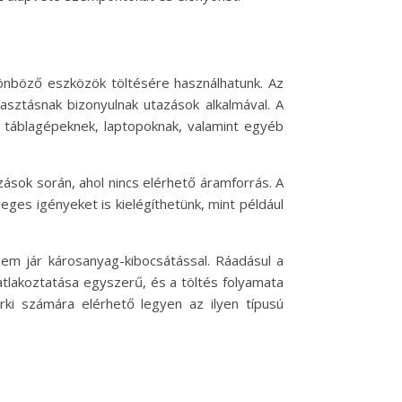
önböző eszközök töltésére használhatunk. Az
asztásnak bizonyulnak utazások alkalmával. A
 táblagépeknek, laptopoknak, valamint egyéb
sok során, ahol nincs elérhető áramforrás. A
ges igényeket is kielégíthetünk, mint például
em jár károsanyag-kibocsátással. Ráadásul a
tlakoztatása egyszerű, és a töltés folyamata
ki számára elérhető legyen az ilyen típusú