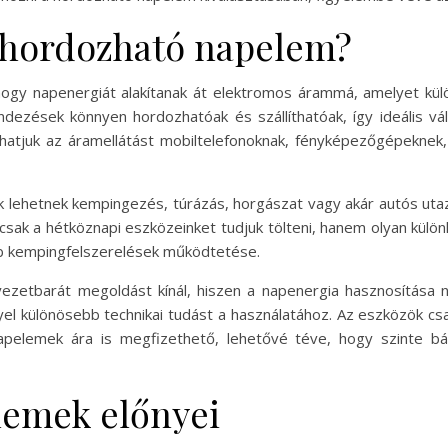
a hordozható napelem?
hogy napenergiát alakítanak át elektromos árammá, amelyet kül
dezések könnyen hordozhatóak és szállíthatóak, így ideális vál
hatjuk az áramellátást mobiltelefonoknak, fényképezőgépeknek,
 lehetnek kempingezés, túrázás, horgászat vagy akár autós utazá
k a hétköznapi eszközeinket tudjuk tölteni, hanem olyan különle
éb kempingfelszerelések működtetése.
zetbarát megoldást kínál, hiszen a napenergia hasznosítása n
el különösebb technikai tudást a használatához. Az eszközök csa
apelemek ára is megfizethető, lehetővé téve, hogy szinte bár
lemek előnyei