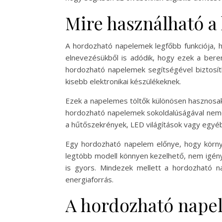
Mire használható 
A hordozható napelemek legfőbb funkciója, 
elnevezésükből is adódik, hogy ezek a beren
hordozható napelemek segítségével biztosít
kisebb elektronikai készülékeknek.
Ezek a napelemes töltők különösen hasznosak
hordozható napelemek sokoldalúságával nemcsa
a hűtőszekrények, LED világítások vagy egy
Egy hordozható napelem előnye, hogy környe
legtöbb modell könnyen kezelhető, nem igény
is gyors. Mindezek mellett a hordozható n
energiaforrás.
A hordozható nape