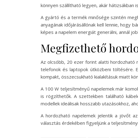
könnyen szállítható legyen, akár hátizsákban is
A gyártó és a termék minősége szintén megh
anyagának időjárásállónak kell lennie, hogy 
képes a napelem energiát generálni, annál job
Megfizethető hord
Az olcsóbb, 20 ezer forint alatti hordozható
telefonok és laptopok útközbeni töltésére. 
kompakt, összecsukható kialakításuk miatt könn
A 100 W teljesítményű napelemek már komolya
is rögzíthetők. A szettekben található kábe
modellek ideálisak hosszabb utazásokhoz, aho
A hordozható napelemek jelentik a jövőt az 
választás érdekében figyeljünk a teljesítmén