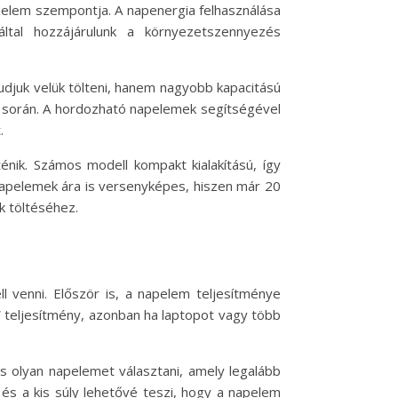
elem szempontja. A napenergia felhasználása
által hozzájárulunk a környezetszennyezés
udjuk velük tölteni, hanem nagyobb kapacitású
k során. A hordozható napelemek segítségével
.
nik. Számos modell kompakt kialakítású, így
 napelemek ára is versenyképes, hiszen már 20
k töltéséhez.
 venni. Először is, a napelem teljesítménye
W teljesítmény, azonban ha laptopot vagy több
s olyan napelemet választani, amely legalább
és a kis súly lehetővé teszi, hogy a napelem