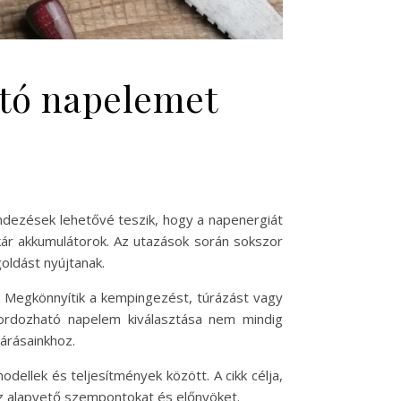
ató napelemet
dezések lehetővé teszik, hogy a napenergiát
akár akkumulátorok. Az utazások során sokszor
oldást nyújtanak.
a. Megkönnyítik a kempingezést, túrázást vagy
ordozható napelem kiválasztása nem mindig
árásainkhoz.
ellek és teljesítmények között. A cikk célja,
az alapvető szempontokat és előnyöket.