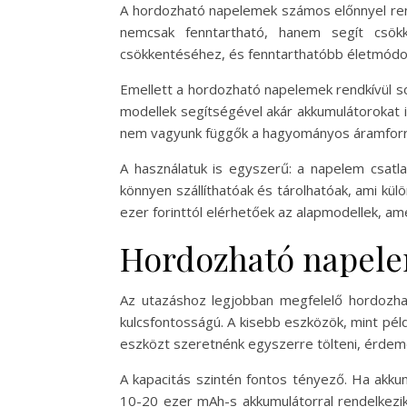
A hordozható napelemek számos előnnyel ren
nemcsak fenntartható, hanem segít csökke
csökkentéséhez, és fenntarthatóbb életmódot
Emellett a hordozható napelemek rendkívül so
modellek segítségével akár akkumulátorokat 
nem vagyunk függők a hagyományos áramforráso
A használatuk is egyszerű: a napelem csatl
könnyen szállíthatóak és tárolhatóak, ami kü
ezer forinttól elérhetőek az alapmodellek, am
Hordozható napele
Az utazáshoz legjobban megfelelő hordozhat
kulcsfontosságú. A kisebb eszközök, mint pél
eszközt szeretnénk egyszerre tölteni, érdem
A kapacitás szintén fontos tényező. Ha akku
10-20 ezer mAh-s akkumulátorral rendelkezik