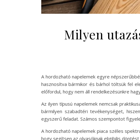
Milyen utazá
A hordozható napelemek egyre népszerűbbé v
hasznosítva bármikor és bárhol töltsük fel e
előfordul, hogy nem áll rendelkezésünkre ha
Az ilyen típusú napelemek nemcsak praktikusa
bármilyen szabadtéri tevékenységet, hisz
egyszerű feladat. Számos szempontot figyelem
A hordozható napelemek piaca széles spektrum
hogy segítsen az olvasóknak eligibilis dönté