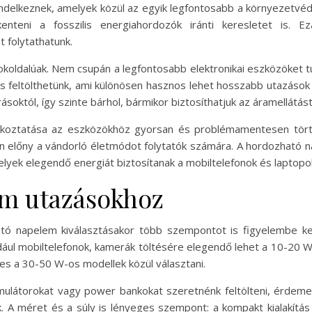
delkeznek, amelyek közül az egyik legfontosabb a környezetvéd
nteni a fosszilis energiahordozók iránti keresletet is. Ez
 folytathatunk.
koldalúak. Nem csupán a legfontosabb elektronikai eszközöket t
is feltölthetünk, ami különösen hasznos lehet hosszabb utazáso
któl, így szinte bárhol, bármikor biztosíthatjuk az áramellátást
akoztatása az eszközökhöz gyorsan és problémamentesen törté
lön előny a vándorló életmódot folytatók számára. A hordozható
elyek elegendő energiát biztosítanak a mobiltelefonok és laptopo
m utazásokhoz
ó napelem kiválasztásakor több szempontot is figyelembe kell
dául mobiltelefonok, kamerák töltésére elegendő lehet a 10-20 
es a 30-50 W-os modellek közül választani.
mulátorokat vagy power bankokat szeretnénk feltölteni, érdeme
. A méret és a súly is lényeges szempont: a kompakt kialakítás 