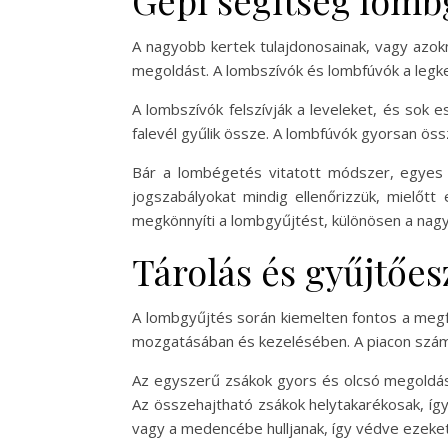
Gépi segítség lomb
A nagyobb kertek tulajdonosainak, vagy azok
megoldást. A lombszívók és lombfúvók a legke
A lombszívók felszívják a leveleket, és sok e
falevél gyűlik össze. A lombfúvók gyorsan öss
Bár a lombégetés vitatott módszer, egyes 
jogszabályokat mindig ellenőrizzük, mielőtt
megkönnyíti a lombgyűjtést, különösen a nag
Tárolás és gyűjtőe
A lombgyűjtés során kiemelten fontos a megfe
mozgatásában és kezelésében. A piacon számo
Az egyszerű zsákok gyors és olcsó megoldást
Az összehajtható zsákok helytakarékosak, így
vagy a medencébe hulljanak, így védve ezeket