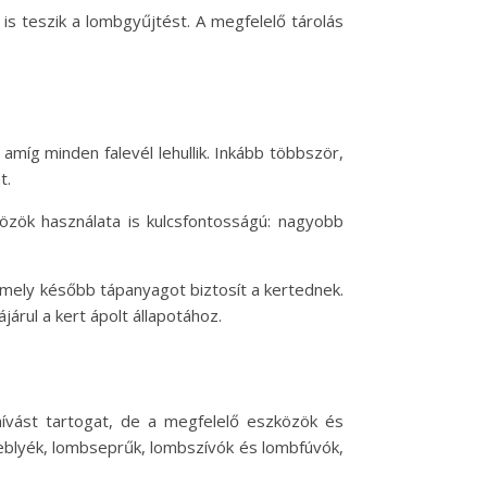
s teszik a lombgyűjtést. A megfelelő tárolás
íg minden falevél lehullik. Inkább többször,
t.
özök használata is kulcsfontosságú: nagyobb
mely később tápanyagot biztosít a kertednek.
rul a kert ápolt állapotához.
hívást tartogat, de a megfelelő eszközök és
reblyék, lombseprűk, lombszívók és lombfúvók,