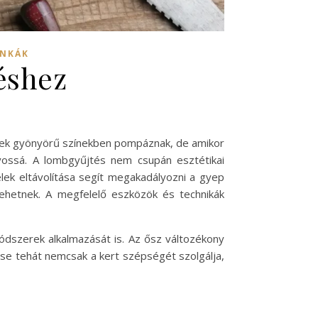
UNKÁK
éshez
velek gyönyörű színekben pompáznak, de amikor
yossá. A lombgyűjtés nem csupán esztétikai
ek eltávolítása segít megakadályozni a gyep
lehetnek. A megfelelő eszközök és technikák
dszerek alkalmazását is. Az ősz változékony
ése tehát nemcsak a kert szépségét szolgálja,