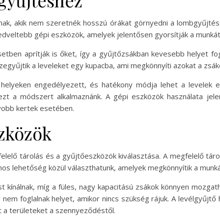
gyűjtéshez
nak, akik nem szeretnék hosszú órákat görnyedni a lombgyűjtés 
dveltebb gépi eszközök, amelyek jelentősen gyorsítják a munkát
setben aprítják is őket, így a gyűjtőzsákban kevesebb helyet fo
zegyűjtik a leveleket egy kupacba, ami megkönnyíti azokat a zsák
helyeken engedélyezett, és hatékony módja lehet a levelek el
 ezt a módszert alkalmaznánk. A gépi eszközök használata jel
yobb kertek esetében.
szközök
lelő tárolás és a gyűjtőeszközök kiválasztása. A megfelelő tár
s lehetőség közül választhatunk, amelyek megkönnyítik a munká
 kínálnak, míg a füles, nagy kapacitású zsákok könnyen mozgath
 nem foglalnak helyet, amikor nincs szükség rájuk. A levélgyűjtő
 a területeket a szennyeződéstől.