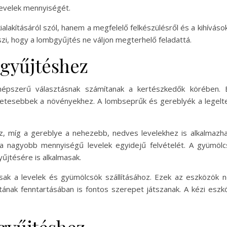
levelek mennyiségét.
ialakításáról szól, hanem a megfelelő felkészülésről és a kihíváso
zi, hogy a lombgyűjtés ne váljon megterhelő feladattá.
gyűjtéshez
épszerű választásnak számítanak a kertészkedők körében. 
letesebbek a növényekhez. A lombseprűk és gereblyék a legelte
ez, míg a gereblye a nehezebb, nedves levelekhez is alkalmaz
k a nagyobb mennyiségű levelek egyidejű felvételét. A gyümö
űjtésére is alkalmasak.
isak a levelek és gyümölcsök szállításához. Ezek az eszközö
ának fenntartásában is fontos szerepet játszanak. A kézi esz