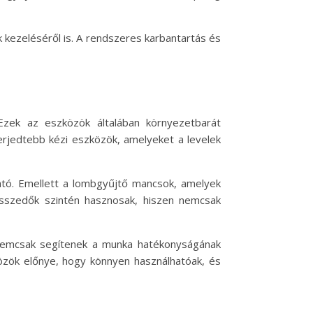
k kezeléséről is. A rendszeres karbantartás és
Ezek az eszközök általában környezetbarát
rjedtebb kézi eszközök, amelyeket a levelek
ható. Emellett a lombgyűjtő mancsok, amelyek
lcsszedők szintén hasznosak, hiszen nemcsak
k nemcsak segítenek a munka hatékonyságának
közök előnye, hogy könnyen használhatóak, és