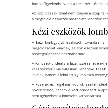
fontos figyelembe venni a kert méretét és a 
Az őszi időszak tehát nem csupán a szép táj k
a megfelelő eszközök használata lehetővé tes
Kézi eszközök lomb
A kézi lombgyűjtő eszközök továbbra is n
megoldásokat kínálnak, és sok esetben kímé
összegyűjtésére használhatunk.
A lombseprű ideális a laza, száraz levelekh
kesztyűszerű kialakításúak, lehetővé teszi
levelek, hanem a lehullott gyümölcsök összegy
A kosarak és rugalmas vödrök szintén ideál
növelésében, hanem a kert rendezett állapot
nem igényelnek különösebb karbantartást.