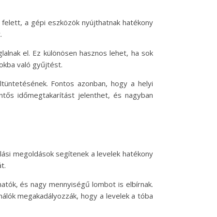
felett, a gépi eszközök nyújthatnak hatékony
.
glalnak el. Ez különösen hasznos lehet, ha sok
okba való gyűjtést.
tüntetésének. Fontos azonban, hogy a helyi
entős időmegtakarítást jelenthet, és nagyban
olási megoldások segítenek a levelek hatékony
t.
atók, és nagy mennyiségű lombot is elbírnak.
 hálók megakadályozzák, hogy a levelek a tóba