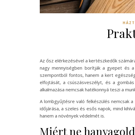
HÁZT
Prak
Az ősz elérkezésével a kertészkedők számára 
nagy mennyiségben borítják a gyepet és a 
szempontból fontos, hanem a kert egészségé
elfojtását, a csúszásveszélyt, és a gombás
alkalmazása nemcsak hatékonnyá teszi a munká
A lombgyűjtésre való felkészülés nemcsak a
időjárása, a szeles és esős napok, mind kihí
hanem a növények védelmét is.
Miért ne hanyagold