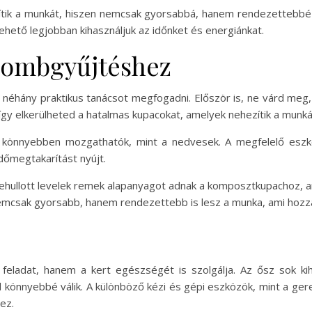
ik a munkát, hiszen nemcsak gyorsabbá, hanem rendezettebbé i
ehető legjobban kihasználjuk az időnket és energiánkat.
 lombgyűjtéshez
hány praktikus tanácsot megfogadni. Először is, ne várd meg, am
így elkerülheted a hatalmas kupacokat, amelyek nehezítik a munká
l könnyebben mozgathatók, mint a nedvesek. A megfelelő eszk
dőmegtakarítást nyújt.
ehullott levelek remek alapanyagot adnak a komposztkupachoz, a
emcsak gyorsabb, hanem rendezettebb is lesz a munka, ami hozzájá
feladat, hanem a kert egészségét is szolgálja. Az ősz sok ki
l könnyebbé válik. A különböző kézi és gépi eszközök, mint a ge
ez.