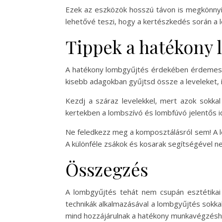
Ezek az eszközök hosszú távon is megkönnyít
lehetővé teszi, hogy a kertészkedés során a l
Tippek a hatékony
A hatékony lombgyűjtés érdekében érdemes né
kisebb adagokban gyűjtsd össze a leveleket, 
Kezdj a száraz levelekkel, mert azok sokka
kertekben a lombszívó és lombfúvó jelentős i
Ne feledkezz meg a komposztálásról sem! A l
A különféle zsákok és kosarak segítségével n
Összegzés
A lombgyűjtés tehát nem csupán esztétikai 
technikák alkalmazásával a lombgyűjtés sokka
mind hozzájárulnak a hatékony munkavégzésh