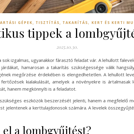
,
ARTÁSI GÉPEK, TISZTÍTÁS, TAKARÍTÁS
KERT ÉS KERTI M
tikus tippek a lombgyűjt
2025.10.30.
sok izgalmas, ugyanakkor fárasztó feladat vár. A lehullott fale
járdákat, hamarosan a takarítás szükségessége válik hangsúl
nek megőrzése érdekében is elengedhetetlen. A lehullott level
 fertőzések kialakulását, amelyek a növényekre is ártalmasak 
t, hanem megkönnyíti is a feladatot.
 szükséges eszközök beszerzését jelenti, hanem a megfelelő mó
vást jelentenek a kerttulajdonosok számára. A levelek összegyűjt
 el a lombgyűjtést?