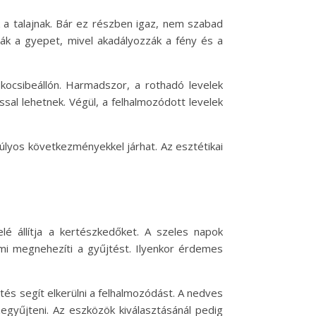
 a talajnak. Bár ez részben igaz, nem szabad
tják a gyepet, mivel akadályozzák a fény és a
kocsibeállón. Harmadszor, a rothadó levelek
l lehetnek. Végül, a felhalmozódott levelek
lyos következményekkel járhat. Az esztétikai
lé állítja a kertészkedőket. A szeles napok
ami megnehezíti a gyűjtést. Ilyenkor érdemes
tés segít elkerülni a felhalmozódást. A nedves
gyűjteni. Az eszközök kiválasztásánál pedig