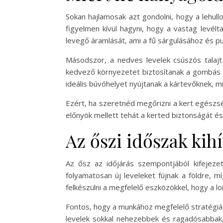
Sokan hajlamosak azt gondolni, hogy a lehul
figyelmen kívül hagyni, hogy a vastag levélt
levegő áramlását, ami a fű sárgulásához és p
Másodszor, a nedves levelek csúszós talajt
kedvező környezetet biztosítanak a gombás 
ideális búvóhelyet nyújtanak a kártevőknek, m
Ezért, ha szeretnéd megőrizni a kert egészs
előnyök mellett tehát a kerted biztonságát és 
Az őszi időszak kih
Az ősz az időjárás szempontjából kifejezet
folyamatosan új leveleket fújnak a földre, 
felkészülni a megfelelő eszközökkel, hogy a
Fontos, hogy a munkához megfelelő stratégiát 
levelek sokkal nehezebbek és ragadósabbak,