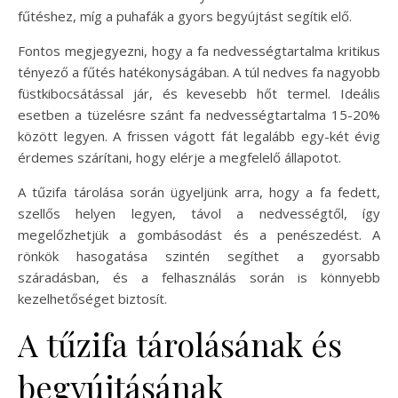
fűtéshez, míg a puhafák a gyors begyújtást segítik elő.
Fontos megjegyezni, hogy a fa nedvességtartalma kritikus
tényező a fűtés hatékonyságában. A túl nedves fa nagyobb
füstkibocsátással jár, és kevesebb hőt termel. Ideális
esetben a tüzelésre szánt fa nedvességtartalma 15-20%
között legyen. A frissen vágott fát legalább egy-két évig
érdemes szárítani, hogy elérje a megfelelő állapotot.
A tűzifa tárolása során ügyeljünk arra, hogy a fa fedett,
szellős helyen legyen, távol a nedvességtől, így
megelőzhetjük a gombásodást és a penészedést. A
rönkök hasogatása szintén segíthet a gyorsabb
száradásban, és a felhasználás során is könnyebb
kezelhetőséget biztosít.
A tűzifa tárolásának és
begyújtásának