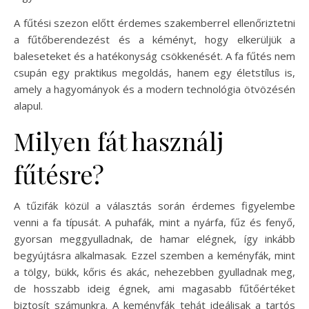
A fűtési szezon előtt érdemes szakemberrel ellenőriztetni
a fűtőberendezést és a kéményt, hogy elkerüljük a
baleseteket és a hatékonyság csökkenését. A fa fűtés nem
csupán egy praktikus megoldás, hanem egy életstílus is,
amely a hagyományok és a modern technológia ötvözésén
alapul.
Milyen fát használj
fűtésre?
A tűzifák közül a választás során érdemes figyelembe
venni a fa típusát. A puhafák, mint a nyárfa, fűz és fenyő,
gyorsan meggyulladnak, de hamar elégnek, így inkább
begyújtásra alkalmasak. Ezzel szemben a keményfák, mint
a tölgy, bükk, kőris és akác, nehezebben gyulladnak meg,
de hosszabb ideig égnek, ami magasabb fűtőértéket
biztosít számunkra. A keményfák tehát ideálisak a tartós