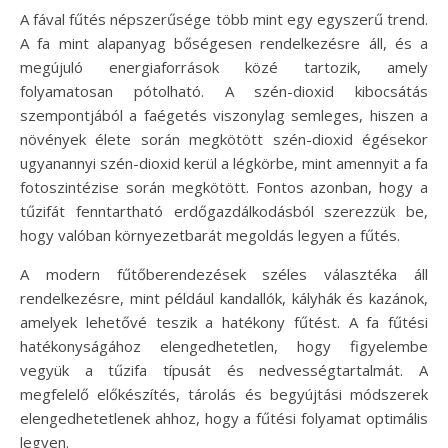
A fával fűtés népszerűsége több mint egy egyszerű trend.
A fa mint alapanyag bőségesen rendelkezésre áll, és a
megújuló energiaforrások közé tartozik, amely
folyamatosan pótolható. A szén-dioxid kibocsátás
szempontjából a faégetés viszonylag semleges, hiszen a
növények élete során megkötött szén-dioxid égésekor
ugyanannyi szén-dioxid kerül a légkörbe, mint amennyit a fa
fotoszintézise során megkötött. Fontos azonban, hogy a
tűzifát fenntartható erdőgazdálkodásból szerezzük be,
hogy valóban környezetbarát megoldás legyen a fűtés.
A modern fűtőberendezések széles választéka áll
rendelkezésre, mint például kandallók, kályhák és kazánok,
amelyek lehetővé teszik a hatékony fűtést. A fa fűtési
hatékonyságához elengedhetetlen, hogy figyelembe
vegyük a tűzifa típusát és nedvességtartalmát. A
megfelelő előkészítés, tárolás és begyújtási módszerek
elengedhetetlenek ahhoz, hogy a fűtési folyamat optimális
legyen.