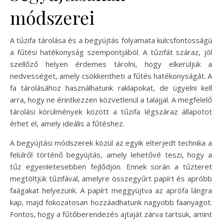
módszerei
A tűzifa tárolása és a begyújtás folyamata kulcsfontosságú
a fűtési hatékonyság szempontjából. A tűzifát száraz, jól
szellőző helyen érdemes tárolni, hogy elkerüljük a
nedvességet, amely csökkentheti a fűtés hatékonyságát. A
fa tárolásához használhatunk raklapokat, de ügyelni kell
arra, hogy ne érintkezzen közvetlenül a talajjal. A megfelelő
tárolási körülmények között a tűzifa légszáraz állapotot
érhet el, amely ideális a fűtéshez.
A begyújtási módszerek közül az egyik elterjedt technika a
felülről történő begyújtás, amely lehetővé teszi, hogy a
tűz egyenletesebben fejlődjön. Ennek során a tűzteret
megtöltjük tűzifával, amelyre összegyűrt papírt és apróbb
faágakat helyezünk. A papírt meggyújtva az aprófa lángra
kap, majd fokozatosan hozzáadhatunk nagyobb faanyagot.
Fontos, hogy a fűtőberendezés ajtaját zárva tartsuk, amint