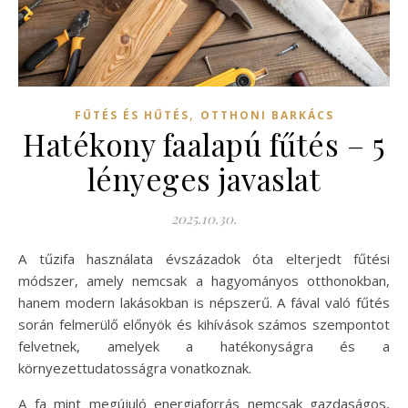
,
FŰTÉS ÉS HŰTÉS
OTTHONI BARKÁCS
Hatékony faalapú fűtés – 5
lényeges javaslat
2025.10.30.
A tűzifa használata évszázadok óta elterjedt fűtési
módszer, amely nemcsak a hagyományos otthonokban,
hanem modern lakásokban is népszerű. A fával való fűtés
során felmerülő előnyök és kihívások számos szempontot
felvetnek, amelyek a hatékonyságra és a
környezettudatosságra vonatkoznak.
A fa mint megújuló energiaforrás nemcsak gazdaságos,