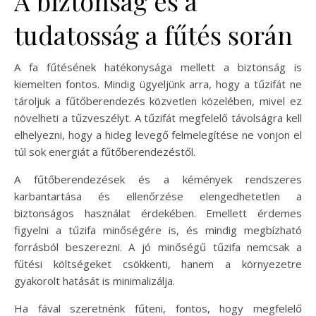
A biztonság és a
tudatosság a fűtés során
A fa fűtésének hatékonysága mellett a biztonság is
kiemelten fontos. Mindig ügyeljünk arra, hogy a tűzifát ne
tároljuk a fűtőberendezés közvetlen közelében, mivel ez
növelheti a tűzveszélyt. A tűzifát megfelelő távolságra kell
elhelyezni, hogy a hideg levegő felmelegítése ne vonjon el
túl sok energiát a fűtőberendezéstől.
A fűtőberendezések és a kémények rendszeres
karbantartása és ellenőrzése elengedhetetlen a
biztonságos használat érdekében. Emellett érdemes
figyelni a tűzifa minőségére is, és mindig megbízható
forrásból beszerezni. A jó minőségű tűzifa nemcsak a
fűtési költségeket csökkenti, hanem a környezetre
gyakorolt hatását is minimalizálja.
Ha fával szeretnénk fűteni, fontos, hogy megfelelő