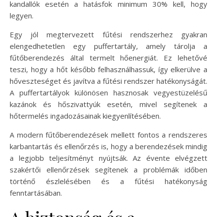
kandallók esetén a hatásfok minimum 30% kell, hogy
legyen.
Egy jól megtervezett fűtési rendszerhez gyakran
elengedhetetlen egy puffertartály, amely tárolja a
fűtőberendezés által termelt hőenergiát. Ez lehetővé
teszi, hogy a hőt később felhasználhassuk, így elkerülve a
hőveszteséget és javítva a fűtési rendszer hatékonyságát.
A puffertartályok különösen hasznosak vegyestüzelésű
kazánok és hőszivattyúk esetén, mivel segítenek a
hőtermelés ingadozásainak kiegyenlítésében.
A modern fűtőberendezések mellett fontos a rendszeres
karbantartás és ellenőrzés is, hogy a berendezések mindig
a legjobb teljesítményt nyújtsák. Az évente elvégzett
szakértői ellenőrzések segítenek a problémák időben
történő észlelésében és a fűtési hatékonyság
fenntartásában.