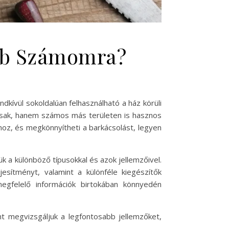
bb Számomra?
kívül sokoldalúan felhasználható a ház körüli
asak, hanem számos más területen is hasznos
oz, és megkönnyítheti a barkácsolást, legyen
k a különböző típusokkal és azok jellemzőivel.
jesítményt, valamint a különféle kiegészítők
egfelelő információk birtokában könnyedén
t megvizsgáljuk a legfontosabb jellemzőket,