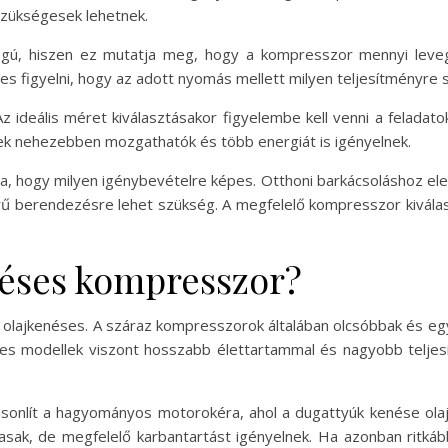
szükségesek lehetnek.
osságú, hiszen ez mutatja meg, hogy a kompresszor mennyi leve
es figyelni, hogy az adott nyomás mellett milyen teljesítményre 
ideális méret kiválasztásakor figyelembe kell venni a feladatok
zek nehezebben mozgathatók és több energiát is igényelnek.
, hogy milyen igénybevételre képes. Otthoni barkácsoláshoz ele
yű berendezésre lehet szükség. A megfelelő kompresszor kiválas
néses kompresszor?
 olajkenéses. A száraz kompresszorok általában olcsóbbak és egy
ses modellek viszont hosszabb élettartammal és nagyobb teljesít
nlít a hagyományos motorokéra, ahol a dugattyúk kenése olajo
sak, de megfelelő karbantartást igényelnek. Ha azonban ritká