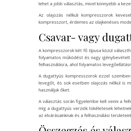
lehet a jobb választás, mivel könnyebb a keze
Az olajozás nélküli kompresszorok kevese
kompresszort, érdemes az olajkenéses modell
Csavar- vagy dugat
A kompresszorok két fő típusa közül választ
folyamatos működést és nagy igénybevételt te
felhasználásra, ahol folyamatos levegőellátás
A dugattyús kompresszorok ezzel szemben k
levegőt, és sok esetben olajozás nélkül is mű
használjuk őket.
A választás során figyelembe kell venni a fe
míg a dugattyús verziók tökéletesek lehetnek
az elvárásainknak és a felhasználási területein
Összegzés és válasz