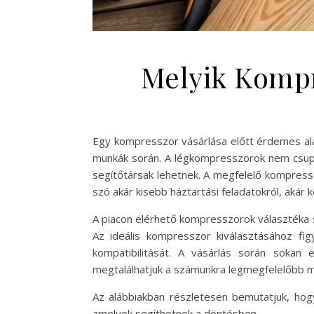
Melyik Komp
Egy kompresszor vásárlása előtt érdemes alap
munkák során. A légkompresszorok nem csupá
segítőtársak lehetnek. A megfelelő kompress
szó akár kisebb háztartási feladatokról, akár 
A piacon elérhető kompresszorok választéka sz
Az ideális kompresszor kiválasztásához figy
kompatibilitását. A vásárlás során sokan
megtalálhatjuk a számunkra legmegfelelőbb m
Az alábbiakban részletesen bemutatjuk, hog
amelyek segíthetnek a döntésben.