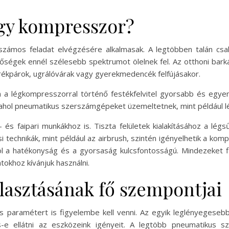
gy kompresszor?
számos feladat elvégzésére alkalmasak. A legtöbben talán csa
etőségek ennél szélesebb spektrumot ölelnek fel. Az otthoni bar
erékpárok, ugrálóvárak vagy gyerekmedencék felfújásakor.
n a légkompresszorral történő festékfelvitel gyorsabb és egye
 ahol pneumatikus szerszámgépeket üzemeltetnek, mint például l
s faipari munkákhoz is. Tiszta felületek kialakításához a légsű
si technikák, mint például az airbrush, szintén igényelhetik a k
hol a hatékonyság és a gyorsaság kulcsfontosságú. Mindezeket 
okhoz kívánjuk használni.
lasztásának fő szempontjai
s paramétert is figyelembe kell venni. Az egyik leglényegese
 ellátni az eszközeink igényeit. A legtöbb pneumatikus s