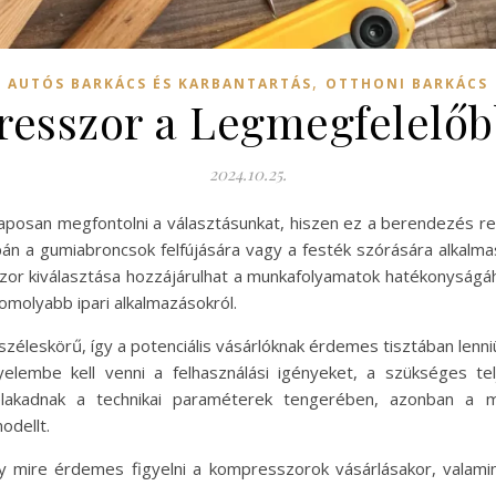
,
AUTÓS BARKÁCS ÉS KARBANTARTÁS
OTTHONI BARKÁCS
resszor a Legmegfelelő
2024.10.25.
osan megfontolni a választásunkat, hiszen ez a berendezés rend
n a gumiabroncsok felfújására vagy a festék szórására alkalm
zor kiválasztása hozzájárulhat a munkafolyamatok hatékonyságáh
komolyabb ipari alkalmazásokról.
éleskörű, így a potenciális vásárlóknak érdemes tisztában lenniü
elembe kell venni a felhasználási igényeket, a szükséges tel
 elakadnak a technikai paraméterek tengerében, azonban a m
odellt.
y mire érdemes figyelni a kompresszorok vásárlásakor, valamin