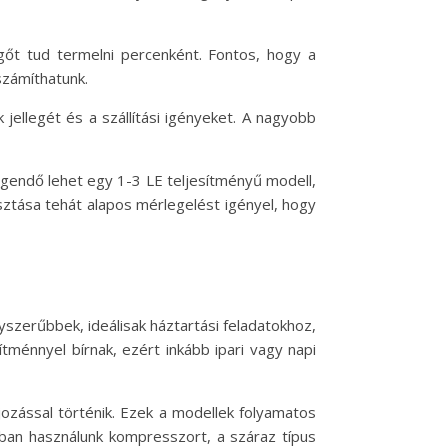
gőt tud termelni percenként. Fontos, hogy a
számíthatunk.
 jellegét és a szállítási igényeket. A nagyobb
gendő lehet egy 1-3 LE teljesítményű modell,
ztása tehát alapos mérlegelést igényel, hogy
szerűbbek, ideálisak háztartási feladatokhoz,
ménnyel bírnak, ezért inkább ipari vagy napi
zással történik. Ezek a modellek folyamatos
bban használunk kompresszort, a száraz típus