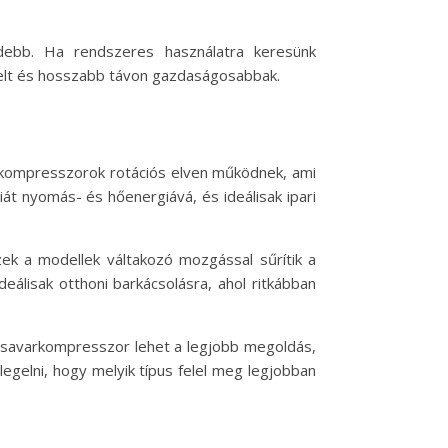
idebb. Ha rendszeres használatra keresünk
telt és hosszabb távon gazdaságosabbak.
arkompresszorok rotációs elven működnek, ami
át nyomás- és hőenergiává, és ideálisak ipari
k a modellek váltakozó mozgással sűrítik a
deálisak otthoni barkácsolásra, ahol ritkábban
a csavarkompresszor lehet a legjobb megoldás,
egelni, hogy melyik típus felel meg legjobban