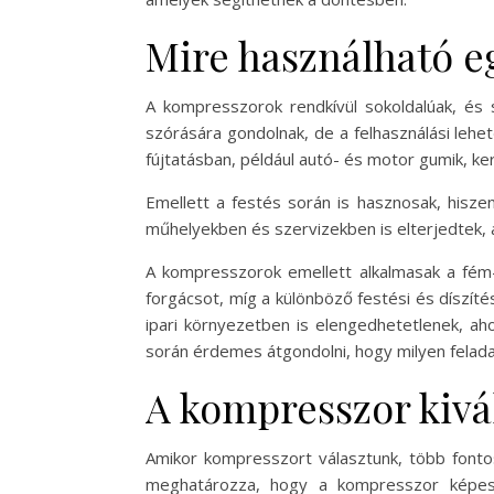
Mire használható e
A kompresszorok rendkívül sokoldalúak, és 
szórására gondolnak, de a felhasználási leh
fújtatásban, például autó- és motor gumik, k
Emellett a festés során is hasznosak, hisze
műhelyekben és szervizekben is elterjedtek,
A kompresszorok emellett alkalmasak a fém- é
forgácsot, míg a különböző festési és díszíté
ipari környezetben is elengedhetetlenek, a
során érdemes átgondolni, hogy milyen feladat
A kompresszor kivá
Amikor kompresszort választunk, több fonto
meghatározza, hogy a kompresszor képes-e