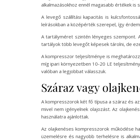
alkalmazásokhoz ennél magasabb értékek is 
A levegő szállítási kapacitás is kulcsfont
leírásokban a középérték szerepel, így érdem
A tartályméret szintén lényeges szempont. Az 
tartályok több levegőt képesek tárolni, de e
A kompresszor teljesítménye is meghatározza
míg ipari környezetben 10-20 LE teljesítmén
valóban a legjobbat válasszuk.
Száraz vagy olajke
A kompresszorok két fő típusa a száraz és az
mivel nem igényelnek olajozást. Az olajkené
használatra ajánlottak.
Az olajkenéses kompresszorok működése haso
üzemelésre és nagyobb terhelésre is alkalma