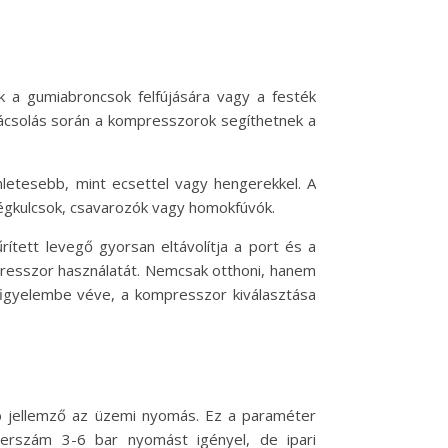
k a gumiabroncsok felfújására vagy a festék
kácsolás során a kompresszorok segíthetnek a
nletesebb, mint ecsettel vagy hengerekkel. A
égkulcsok, csavarozók vagy homokfúvók.
rített levegő gyorsan eltávolítja a port és a
ompresszor használatát. Nemcsak otthoni, hanem
figyelembe véve, a kompresszor kiválasztása
bb jellemző az üzemi nyomás. Ez a paraméter
zerszám 3-6 bar nyomást igényel, de ipari