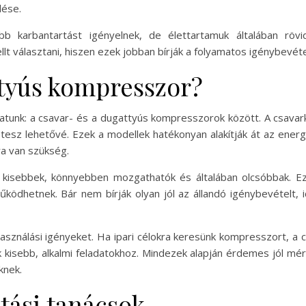
lése.
bb karbantartást igényelnek, de élettartamuk általában röv
t választani, hiszen ezek jobban bírják a folyamatos igénybevé
tyús kompresszor?
hatunk: a csavar- és a dugattyús kompresszorok között. A csav
sz lehetővé. Ezek a modellek hatékonyan alakítják át az energi
ra van szükség.
isebbek, könnyebben mozgathatók és általában olcsóbbak. Eze
ködhetnek. Bár nem bírják olyan jól az állandó igénybevételt, i
lhasználási igényeket. Ha ipari célokra keresünk kompresszort, 
 kisebb, alkalmi feladatokhoz. Mindezek alapján érdemes jól mérl
knek.
tási tanácsok