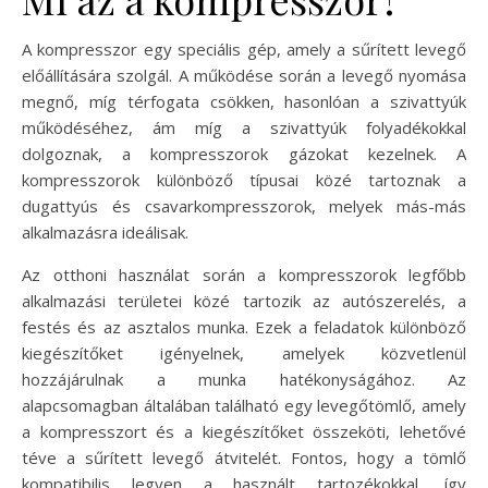
A kompresszor egy speciális gép, amely a sűrített levegő
előállítására szolgál. A működése során a levegő nyomása
megnő, míg térfogata csökken, hasonlóan a szivattyúk
működéséhez, ám míg a szivattyúk folyadékokkal
dolgoznak, a kompresszorok gázokat kezelnek. A
kompresszorok különböző típusai közé tartoznak a
dugattyús és csavarkompresszorok, melyek más-más
alkalmazásra ideálisak.
Az otthoni használat során a kompresszorok legfőbb
alkalmazási területei közé tartozik az autószerelés, a
festés és az asztalos munka. Ezek a feladatok különböző
kiegészítőket igényelnek, amelyek közvetlenül
hozzájárulnak a munka hatékonyságához. Az
alapcsomagban általában található egy levegőtömlő, amely
a kompresszort és a kiegészítőket összeköti, lehetővé
téve a sűrített levegő átvitelét. Fontos, hogy a tömlő
kompatibilis legyen a használt tartozékokkal, így