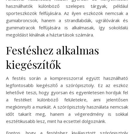
használhatók különböző szelepes tárgyak, például
sporteszközök felfújására. Az ilyen eszközök nemcsak a
gumiabroncsok, hanem a strandlabdák, ugrálóvárak és
gumimatracok felfújására is alkalmasak, így sokoldalú
megoldást kínálnak a háztartások számára.
Festéshez alkalmas
kiegészítők
A festés során a kompresszorral együtt használható
legfontosabb kiegészítő a szórópisztoly. Ez az eszköz
lehetővé teszi, hogy gyorsan és egyenletesen hordjuk fel
a festéket különböző felületekre, ami jelentősen
megkönnyíti a munkát. A szórópisztoly használata nemcsak
időt takarít meg, hanem a végeredmény is sokkal
esztétikusabb lesz, mint ha ecsettel dolgoznánk.
Fontos, hogy a festéshez kiválasztott szórópisztoly