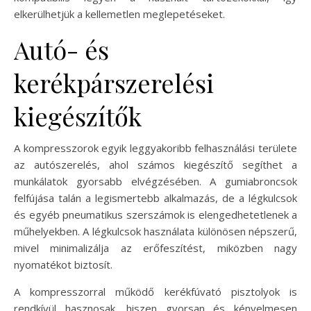
elkerülhetjük a kellemetlen meglepetéseket.
Autó- és
kerékpárszerelési
kiegészítők
A kompresszorok egyik leggyakoribb felhasználási területe
az autószerelés, ahol számos kiegészítő segíthet a
munkálatok gyorsabb elvégzésében. A gumiabroncsok
felfújása talán a legismertebb alkalmazás, de a légkulcsok
és egyéb pneumatikus szerszámok is elengedhetetlenek a
műhelyekben. A légkulcsok használata különösen népszerű,
mivel minimalizálja az erőfeszítést, miközben nagy
nyomatékot biztosít.
A kompresszorral működő kerékfúvató pisztolyok is
rendkívül hasznosak, hiszen gyorsan és kényelmesen