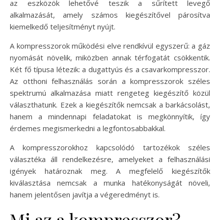
az eszközök lehetővé teszik a sűrített levegő
alkalmazását, amely számos kiegészítővel párosítva
kiemelkedő teljesítményt nyújt.
A kompresszorok működési elve rendkívül egyszerű: a gáz
nyomását növelik, miközben annak térfogatát csökkentik.
Két fő típusa létezik: a dugattyús és a csavarkompresszor.
Az otthoni felhasználás során a kompresszorok széles
spektrumú alkalmazása miatt rengeteg kiegészítő közül
választhatunk. Ezek a kiegészítők nemcsak a barkácsolást,
hanem a mindennapi feladatokat is megkönnyítik, így
érdemes megismerkedni a legfontosabbakkal.
A kompresszorokhoz kapcsolódó tartozékok széles
választéka áll rendelkezésre, amelyeket a felhasználási
igények határoznak meg. A megfelelő kiegészítők
kiválasztása nemcsak a munka hatékonyságát növeli,
hanem jelentősen javítja a végeredményt is.
Mi az a kompresszor?