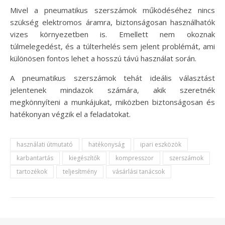
Mivel a pneumatikus szerszámok működéséhez nincs
szükség elektromos áramra, biztonságosan használhatók
vizes környezetben is. Emellett nem okoznak
túlmelegedést, és a túlterhelés sem jelent problémát, ami
különösen fontos lehet a hosszú távú használat során.
A pneumatikus szerszámok tehát ideális választást
jelentenek mindazok számára, akik szeretnék
megkönnyíteni a munkájukat, miközben biztonságosan és
hatékonyan végzik el a feladatokat.
használati útmutató
hatékonyság
ipari eszközök
karbantartás
kiegészítők
kompresszor
szerszámok
tartozékok
teljesítmény
vásárlási tanácsok