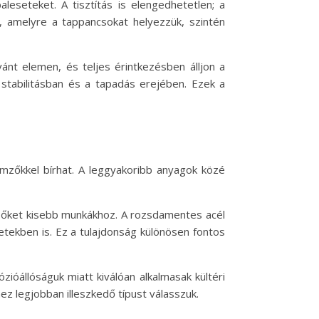
leseteket. A tisztítás is elengedhetetlen; a
t, amelyre a tappancsokat helyezzük, szintén
ánt elemen, és teljes érintkezésben álljon a
a stabilitásban és a tapadás erejében. Ezek a
emzőkkel bírhat. A leggyakoribb anyagok közé
i őket kisebb munkákhoz. A rozsdamentes acél
etekben is. Ez a tulajdonság különösen fontos
ióállóságuk miatt kiválóan alkalmasak kültéri
ez legjobban illeszkedő típust válasszuk.