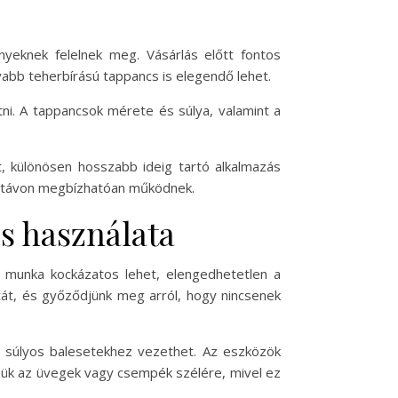
yeknek felelnek meg. Vásárlás előtt fontos
abb teherbírású tappancs is elegendő lehet.
i. A tappancsok mérete és súlya, valamint a
t, különösen hosszabb ideig tartó alkalmazás
ú távon megbízhatóan működnek.
s használata
 munka kockázatos lehet, elengedhetetlen a
tát, és győződjünk meg arról, hogy nincsenek
i súlyos balesetekhez vezethet. Az eszközök
zzük az üvegek vagy csempék szélére, mivel ez