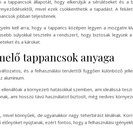
i a tappancsok állapotát, hogy elkerüljük a sérüléseket és a ba
nyeződésektől, mivel ezek csökkenthetik a tapadást. A felüle
ppancsok jobban teljesítenek.
elni kell arra, hogy a tappancs középen legyen a mozgatni kív
kisebb súlyokkal tesztelni a rendszert, hogy biztosak legyünk 
seteket és a károkat.
elő tappancsok anyaga
ozatos, és a felhasználási területtől függően különböző jell
z alumínium.
ellenállóak a környezeti hatásokkal szemben, ami ideálissá tesz
ziónak, ami hosszú távú használatot biztosít, még nedves környez
mivel könnyűek, de ugyanakkor nagy teherbírást kínálnak. Korróz
 előnyöket nyújtanak, ezért fontos, hogy a felhasználási igényekh