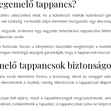
vegemelő tappancs?
les választékot kínál, és a különböző márkák különböző igén
 van szükség. Ha kisebb súlyú elemeket mozgatunk, egy alacsony
t végzünk, érdemes egy nagyobb teherbírású tappancsba fektetn
álasztás során.
n fontosak, hiszen a kényelmes használat megkönnyíti a munká
a magas minőségű anyagok garantálják, hogy a tappancsok hossz
elő tappancsok biztonságo
a során kiemelten fontos a biztonság. Mivel az üveggel való
 elkezdenénk a munkát, mindig ellenőrizzük a tappancsok állapo
tosan kell eljárni, mivel a tapadókorongok megcsúszhatnak, am
yeződések csökkenthetik a tapadást. A tappancsokat soha ne helye