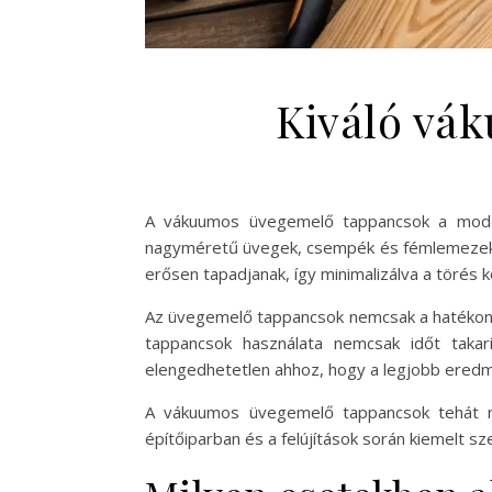
Kiváló vá
A vákuumos üvegemelő tappancsok a modern
nagyméretű üvegek, csempék és fémlemezek m
erősen tapadjanak, így minimalizálva a törés k
Az üvegemelő tappancsok nemcsak a hatékony
tappancsok használata nemcsak időt takar
elengedhetetlen ahhoz, hogy a legjobb eredm
A vákuumos üvegemelő tappancsok tehát n
építőiparban és a felújítások során kiemelt 