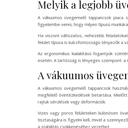
Melyik a legjobb ü
A vákuumos üvegemelő tappancsok piaca szé
figyelembe venni, hogy milyen típusú munkára
Ha viszont változatos, nehezebb feladatoka
felület típusa is kulcsfontosságú tényezők a v
Az ergonomikus kialakítású fogantyúk szinté
esetén. A tartósság is lényeges szempont: 
A vákuumos üvegem
A vákuumos üvegemelő tappancsok használat
megfelelő óvintézkedések betartása. Mielőtt
rajtuk sérülések vagy deformációk.
Vizes vagy poros felületeken különösen óva
tisztaságára is figyelni kell, mivel a szenn
a stabilitás csökkenéséhez vezethet.