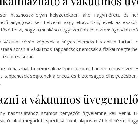
alkalmazható a vákuumos ü
en hasznosak olyan helyzetekben, ahol nagyméretű és nehéz
etű anyagokat kell helyezni vagy eltávolítani, ezek az eszk
ehetővé teszi, hogy a munkások egyszerűbb és biztonságosabb mód
a vákuum révén képesek a súlyos elemeket stabilan tartani, e
sa során a vákuumos tappancsok nemcsak a fizikai megterhelés
 telepítés során.
sok használata nemcsak az építőiparban, hanem a művészet és de
, a tappancsok segítenek a precíz és biztonságos elhelyezésben.
.
mazni a vákuumos üvegemelő
 használatához számos tényezőt figyelembe kell venni. El
ártói által megadott specifikációkat alaposan át kell nézni, ho