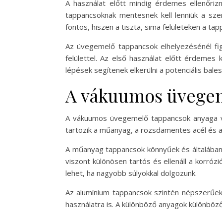
A használat előtt mindig érdemes ellenőrizn
tappancsoknak mentesnek kell lenniük a szen
fontos, hiszen a tiszta, sima felületeken a ta
Az üvegemelő tappancsok elhelyezésénél figy
felülettel. Az első használat előtt érdemes 
lépések segítenek elkerülni a potenciális bale
A vákuumos üvegem
A vákuumos üvegemelő tappancsok anyaga vált
tartozik a műanyag, a rozsdamentes acél és a
A műanyag tappancsok könnyűek és általában 
viszont különösen tartós és ellenáll a korró
lehet, ha nagyobb súlyokkal dolgozunk.
Az alumínium tappancsok szintén népszerűek, 
használatra is. A különböző anyagok különböző