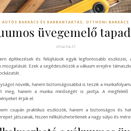
,
AUTÓS BARKÁCS ÉS KARBANTARTÁS
OTTHONI BARKÁCS
kuumos üvegemelő tapa
2024.04.17.
 építkezések és felújítások egyik legfontosabb eszközei, 
ozgatását. Ezek a segédeszközök a vákuum erejére támaszkodn
ockázatát.
ságot növelik, hanem biztonságosabbá is teszik a munkafolyama
ít meg, hanem a munka minőségét is javítja. A megfelelő 
ényeket érjük el.
em csupán praktikus eszközök, hanem a biztonságos és hat
szerepet játszanak, hiszen nélkülözhetetlenek a nagy súlyú és mé