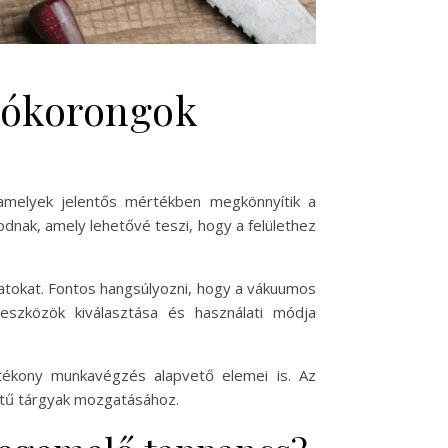
dókorongok
amelyek jelentős mértékben megkönnyítik a
ak, amely lehetővé teszi, hogy a felülethez
tokat. Fontos hangsúlyozni, hogy a vákuumos
eszközök kiválasztása és használati módja
ékony munkavégzés alapvető elemei is. Az
retű tárgyak mozgatásához.