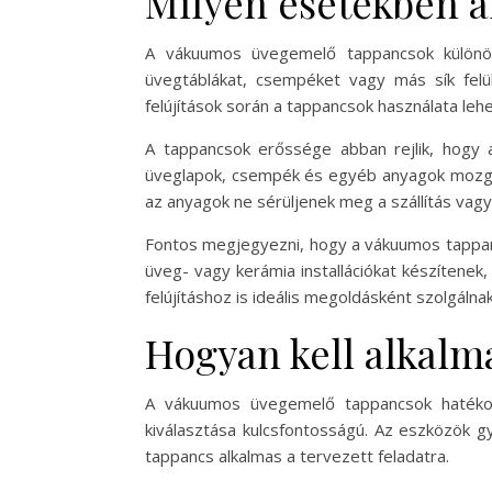
Milyen esetekben 
A vákuumos üvegemelő tappancsok különös
üvegtáblákat, csempéket vagy más sík felül
felújítások során a tappancsok használata l
A tappancsok erőssége abban rejlik, hogy 
üveglapok, csempék és egyéb anyagok mozgatá
az anyagok ne sérüljenek meg a szállítás vagy
Fontos megjegyezni, hogy a vákuumos tappanc
üveg- vagy kerámia installációkat készítenek
felújításhoz is ideális megoldásként szolgálnak
Hogyan kell alkal
A vákuumos üvegemelő tappancsok hatékony
kiválasztása kulcsfontosságú. Az eszközök gy
tappancs alkalmas a tervezett feladatra.