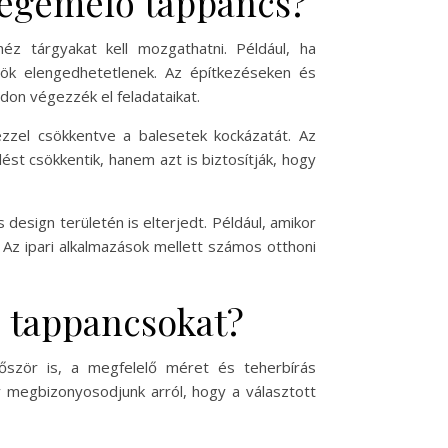
vegemelő tappancs?
 tárgyakat kell mozgathatni. Például, ha
özök elengedhetetlenek. Az építkezéseken és
on végezzék el feladataikat.
zzel csökkentve a balesetek kockázatát. Az
t csökkentik, hanem azt is biztosítják, hogy
sign területén is elterjedt. Például, amikor
 Az ipari alkalmazások mellett számos otthoni
 tappancsokat?
őször is, a megfelelő méret és teherbírás
gy megbizonyosodjunk arról, hogy a választott