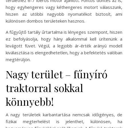
területhez 6-7 lóerős motor ajánlott. Fontos döntés az is,
hogy egyhengeres vagy kéthengeres motort válasszunk,
hiszen az utóbbi nagyobb nyomatékot biztosít, ami
különösen dombos területeken hasznos.
A fűgyűjtő tartály űrtartalma is lényeges szempont, hiszen
ez befolyásolja, hogy hány alkalommal kell ürítenünk a
levágott füvet. Végül, a legjobb ár-érték arányú modell
kiválasztása is elengedhetetlen, hogy a befektetés valóban
megtérüljön.
Nagy terület – fűnyíró
traktorral sokkal
könnyebb!
A nagy területek karbantartása nemcsak időigényes, de
fizikai megterhelést is jelenthet, különösen, ha