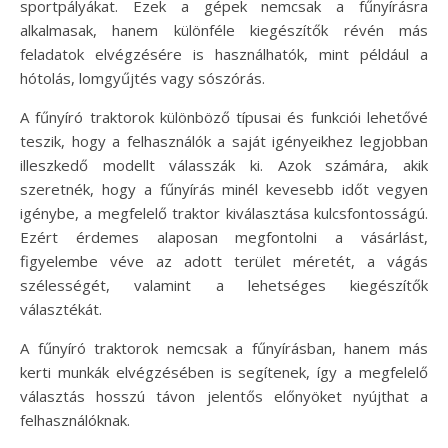
sportpályákat. Ezek a gépek nemcsak a fűnyírásra
alkalmasak, hanem különféle kiegészítők révén más
feladatok elvégzésére is használhatók, mint például a
hótolás, lomgyűjtés vagy sószórás.
A fűnyíró traktorok különböző típusai és funkciói lehetővé
teszik, hogy a felhasználók a saját igényeikhez legjobban
illeszkedő modellt válasszák ki. Azok számára, akik
szeretnék, hogy a fűnyírás minél kevesebb időt vegyen
igénybe, a megfelelő traktor kiválasztása kulcsfontosságú.
Ezért érdemes alaposan megfontolni a vásárlást,
figyelembe véve az adott terület méretét, a vágás
szélességét, valamint a lehetséges kiegészítők
választékát.
A fűnyíró traktorok nemcsak a fűnyírásban, hanem más
kerti munkák elvégzésében is segítenek, így a megfelelő
választás hosszú távon jelentős előnyöket nyújthat a
felhasználóknak.