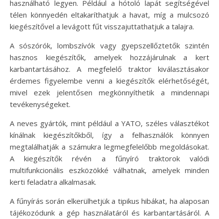
használható legyen. Például a hótoló lapát segítségével
télen könnyedén eltakaríthatjuk a havat, míg a mulcsozó
kiegészítővel a levágott fűt visszajuttathatjuk a talajra.
A sószórók, lombszívók vagy gyepszellőztetők szintén
hasznos kiegészítők, amelyek hozzájárulnak a kert
karbantartásához. A megfelelő traktor kiválasztásakor
érdemes figyelembe venni a kiegészítők elérhetőségét,
mivel ezek jelentősen megkönnyíthetik a mindennapi
tevékenységeket.
A neves gyártók, mint például a YATO, széles választékot
kínálnak kiegészítőkből, így a felhasználók könnyen
megtalálhatják a számukra legmegfelelőbb megoldásokat.
A kiegészítők révén a fűnyíró traktorok valódi
multifunkcionális eszközökké válhatnak, amelyek minden
kerti feladatra alkalmasak.
A fűnyírás során elkerülhetjük a tipikus hibákat, ha alaposan
tájékozódunk a gép használatáról és karbantartásáról. A