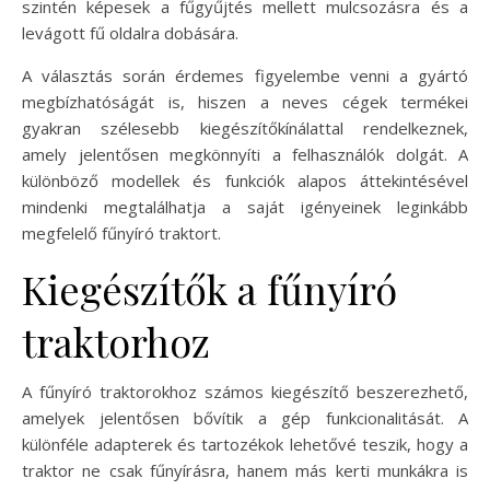
szintén képesek a fűgyűjtés mellett mulcsozásra és a
levágott fű oldalra dobására.
A választás során érdemes figyelembe venni a gyártó
megbízhatóságát is, hiszen a neves cégek termékei
gyakran szélesebb kiegészítőkínálattal rendelkeznek,
amely jelentősen megkönnyíti a felhasználók dolgát. A
különböző modellek és funkciók alapos áttekintésével
mindenki megtalálhatja a saját igényeinek leginkább
megfelelő fűnyíró traktort.
Kiegészítők a fűnyíró
traktorhoz
A fűnyíró traktorokhoz számos kiegészítő beszerezhető,
amelyek jelentősen bővítik a gép funkcionalitását. A
különféle adapterek és tartozékok lehetővé teszik, hogy a
traktor ne csak fűnyírásra, hanem más kerti munkákra is