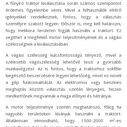
A fűnyíró traktor kiválasztása során számos szempontot
érdemes figyelembe venni. Mivel a felhasználók eltérő
igényekkel rendelkeznek, fontos, hogy a választás
személyre szabott legyen. Először is, meg kell határozni,
hogy mekkora területen fogják használni a traktort. Ez
segíthet a megfelelő motor teljesítményének és a vágási
szélességnek a kiválasztásában.
A vágási szélesség kulcsfontosságú tényező, mivel a
szélesebb vágószélesség lehetővé teszi a gyorsabb
munkavégzést. Az is fontos, hogy a traktorhoz sokféle
kiegészítő beszerzésére legyen lehetőség, mivel ez növeli
a gép funkcionalitását. Az elektromos vagy benzines
meghajtás közötti választás szintén lényeges, hiszen
mindkettőnek megvannak a maga előnyei és hátrányai.
A motor teljesítménye szintén meghatározó, főleg ha
nagyobb területeken kívánjuk használni a traktort.
Általánosan elmondható, hogy 1500-2000 m²-es