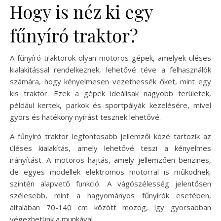
Hogy is néz ki egy
fűnyíró traktor?
A fűnyíró traktorok olyan motoros gépek, amelyek üléses
kialakítással rendelkeznek, lehetővé téve a felhasználók
számára, hogy kényelmesen vezethessék őket, mint egy
kis traktor. Ezek a gépek ideálisak nagyobb területek,
például kertek, parkok és sportpályák kezelésére, mivel
gyors és hatékony nyírást tesznek lehetővé.
A fűnyíró traktor legfontosabb jellemzői közé tartozik az
üléses kialakítás, amely lehetővé teszi a kényelmes
irányítást. A motoros hajtás, amely jellemzően benzines,
de egyes modellek elektromos motorral is működnek,
szintén alapvető funkció. A vágószélesség jelentősen
szélesebb, mint a hagyományos fűnyírók esetében,
általában 70-140 cm között mozog, így gyorsabban
végezhetünk a munkával.