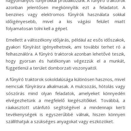
hagyományos fűnyírókkal próbálkozunk. A fűnyíró traktorok
azonban jelentősen megkönnyítik ezt a feladatot. A
benzines vagy elektromos fűnyírók használata sokkal
időigényesebb, mivel a kis vágási felület miatt
folyamatosan tolni kell a gépet.
Emellett a változékony időjárás, például az esős időszakok,
gyakori fűnyírást igényelhetnek, ami további terhet ró a
felhasználóra. A fűnyíró traktorok azonban lehetővé teszik,
hogy gyorsan és hatékonyan végezzük el a munkát,
függetlenül a terület domborzati viszonyaitól.
A fűnyíró traktorok sokoldalúsága különösen hasznos, mivel
nemcsak fűnyírásra alkalmasak. A mulcsozás, hótolás vagy
sószórás mind olyan feladatok, amelyeket könnyedén
elvégezhetünk a megfelelő kiegészítőkkel. Továbbá, a
ráakasztott utánfutó segítségével a mindennapi kerti
tevékenységek is egyszerűbbé válnak, hiszen könnyen
szállíthatjuk a szükséges anyagokat vagy eszközöket.