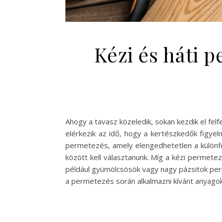
Kézi és háti 
Ahogy a tavasz közeledik, sokan kezdik el fel
elérkezik az idő, hogy a kertészkedők figye
permetezés, amely elengedhetetlen a különf
között kell választanunk. Míg a kézi permetez
például gyümölcsösök vagy nagy pázsitok per
a permetezés során alkalmazni kívánt anyago