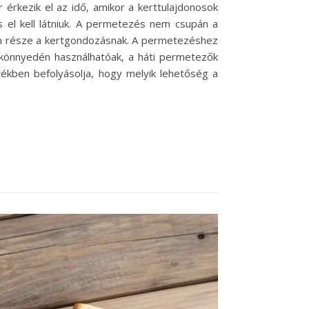
 érkezik el az idő, amikor a kerttulajdonosok
el kell látniuk. A permetezés nem csupán a
len része a kertgondozásnak. A permetezéshez
 könnyedén használhatóak, a háti permetezők
ékben befolyásolja, hogy melyik lehetőség a