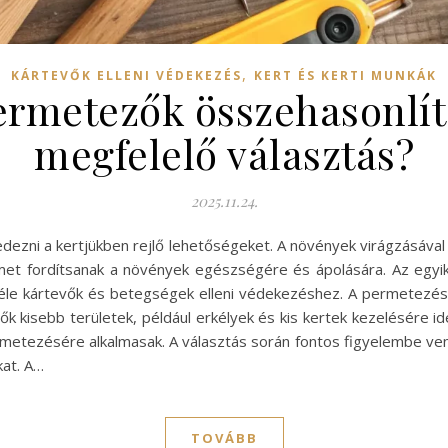
,
KÁRTEVŐK ELLENI VÉDEKEZÉS
KERT ÉS KERTI MUNKÁK
permetezők összehasonlít
megfelelő választás?
2025.11.24.
fedezni a kertjükben rejlő lehetőségeket. A növények virágzásával
lmet fordítsanak a növények egészségére és ápolására. Az egyik
éle kártevők és betegségek elleni védekezéshez. A permetezés 
ők kisebb területek, például erkélyek és kis kertek kezelésére i
metezésére alkalmasak. A választás során fontos figyelembe ve
kat. A…
TOVÁBB