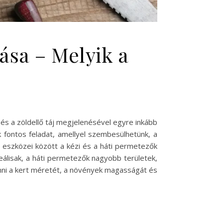
ása – Melyik a
 és a zöldellő táj megjelenésével egyre inkább
 fontos feladat, amellyel szembesülhetünk, a
eszközei között a kézi és a háti permetezők
deálisak, a háti permetezők nagyobb területek,
nni a kert méretét, a növények magasságát és