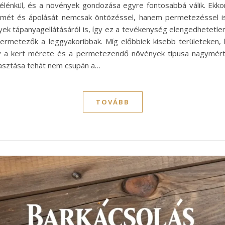
lélénkül, és a növények gondozása egyre fontosabbá válik. Ekkor
mét és ápolását nemcsak öntözéssel, hanem permetezéssel is 
nyek tápanyagellátásáról is, így ez a tevékenység elengedhetet
permetezők a leggyakoribbak. Míg előbbiek kisebb területeken,
gy a kert mérete és a permetezendő növények típusa nagymért
lasztása tehát nem csupán a…
TOVÁBB