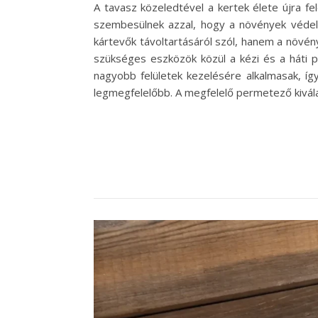
A tavasz közeledtével a kertek élete újra fe
szembesülnek azzal, hogy a növények védel
kártevők távoltartásáról szól, hanem a növé
szükséges eszközök közül a kézi és a háti 
nagyobb felületek kezelésére alkalmasak, í
legmegfelelőbb. A megfelelő permetező kivá