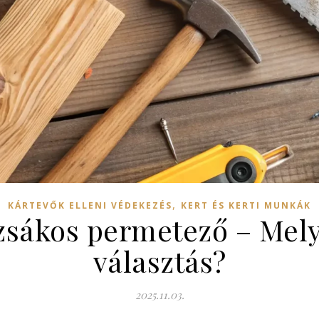
,
KÁRTEVŐK ELLENI VÉDEKEZÉS
KERT ÉS KERTI MUNKÁK
izsákos permetező – Mely
választás?
2025.11.03.