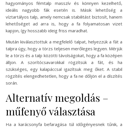
hagyományos fémtalp masszív és könnyen kezelhető,
ideális nagyobb fák esetén is. Másik lehetőség a
víztartályos talp, amely nemcsak stabilitást biztosít, hanem
lehetőséget ad arra is, hogy a fa folyamatosan vizet
kapjon, így hosszabb ideig friss maradhat.
Miután kiválasztottuk a megfelelő talpat, helyezzük a fát a
talpra úgy, hogy a törzs teljesen merőleges legyen. Mérjük
le a törzs és a talp közötti távolságokat, hogy a fa középen
álljon. A szorítócsavarokkal rögzítsük a fát, és ha
szükséges, egy kalapáccsal igazítsuk meg őket. A stabil
rögzítés elengedhetetlen, hogy a fa ne dőljön el a díszítés
során.
Alternatív megoldás –
műfenyő választása
Ha a karácsonyfa befaragása túl időigényesnek tűnik, a