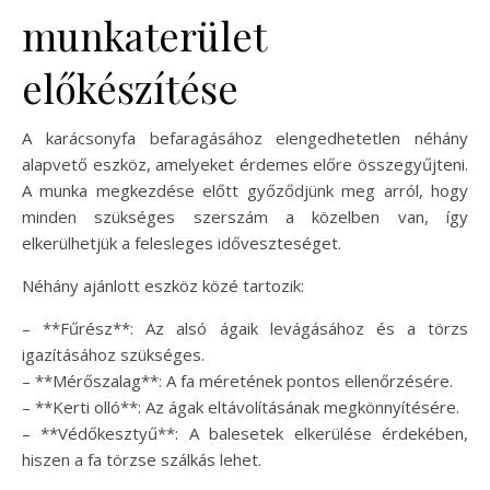
munkaterület
előkészítése
A karácsonyfa befaragásához elengedhetetlen néhány
alapvető eszköz, amelyeket érdemes előre összegyűjteni.
A munka megkezdése előtt győződjünk meg arról, hogy
minden szükséges szerszám a közelben van, így
elkerülhetjük a felesleges időveszteséget.
Néhány ajánlott eszköz közé tartozik:
– **Fűrész**: Az alsó ágaik levágásához és a törzs
igazításához szükséges.
– **Mérőszalag**: A fa méretének pontos ellenőrzésére.
– **Kerti olló**: Az ágak eltávolításának megkönnyítésére.
– **Védőkesztyű**: A balesetek elkerülése érdekében,
hiszen a fa törzse szálkás lehet.