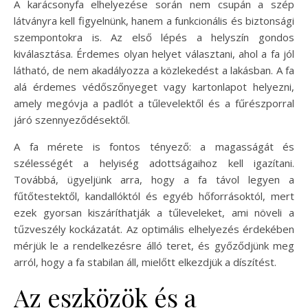
A karácsonyfa elhelyezése során nem csupán a szép
látványra kell figyelnünk, hanem a funkcionális és biztonsági
szempontokra is. Az első lépés a helyszín gondos
kiválasztása. Érdemes olyan helyet választani, ahol a fa jól
látható, de nem akadályozza a közlekedést a lakásban. A fa
alá érdemes védőszőnyeget vagy kartonlapot helyezni,
amely megóvja a padlót a tűlevelektől és a fűrészporral
járó szennyeződésektől.
A fa mérete is fontos tényező: a magasságát és
szélességét a helyiség adottságaihoz kell igazítani.
Továbbá, ügyeljünk arra, hogy a fa távol legyen a
fűtőtestektől, kandallóktól és egyéb hőforrásoktól, mert
ezek gyorsan kiszáríthatják a tűleveleket, ami növeli a
tűzveszély kockázatát. Az optimális elhelyezés érdekében
mérjük le a rendelkezésre álló teret, és győződjünk meg
arról, hogy a fa stabilan áll, mielőtt elkezdjük a díszítést.
Az eszközök és a