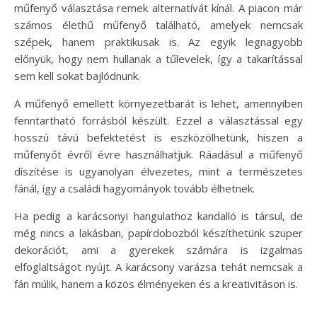
műfenyő választása remek alternatívát kínál. A piacon már
számos élethű műfenyő található, amelyek nemcsak
szépek, hanem praktikusak is. Az egyik legnagyobb
előnyük, hogy nem hullanak a tűlevelek, így a takarítással
sem kell sokat bajlódnunk.
A műfenyő emellett környezetbarát is lehet, amennyiben
fenntartható forrásból készült. Ezzel a választással egy
hosszú távú befektetést is eszközölhetünk, hiszen a
műfenyőt évről évre használhatjuk. Ráadásul a műfenyő
díszítése is ugyanolyan élvezetes, mint a természetes
fánál, így a családi hagyományok tovább élhetnek.
Ha pedig a karácsonyi hangulathoz kandalló is társul, de
még nincs a lakásban, papírdobozból készíthetünk szuper
dekorációt, ami a gyerekek számára is izgalmas
elfoglaltságot nyújt. A karácsony varázsa tehát nemcsak a
fán múlik, hanem a közös élményeken és a kreativitáson is.