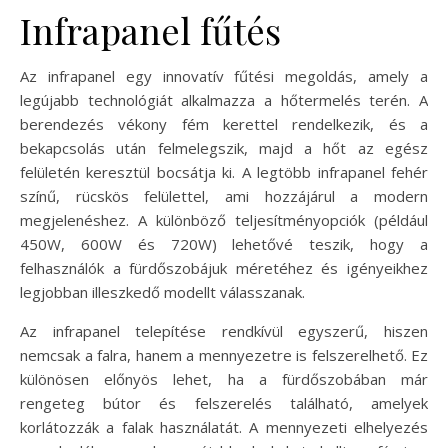
Infrapanel fűtés
Az infrapanel egy innovatív fűtési megoldás, amely a
legújabb technológiát alkalmazza a hőtermelés terén. A
berendezés vékony fém kerettel rendelkezik, és a
bekapcsolás után felmelegszik, majd a hőt az egész
felületén keresztül bocsátja ki. A legtöbb infrapanel fehér
színű, rücskös felülettel, ami hozzájárul a modern
megjelenéshez. A különböző teljesítményopciók (például
450W, 600W és 720W) lehetővé teszik, hogy a
felhasználók a fürdőszobájuk méretéhez és igényeikhez
legjobban illeszkedő modellt válasszanak.
Az infrapanel telepítése rendkívül egyszerű, hiszen
nemcsak a falra, hanem a mennyezetre is felszerelhető. Ez
különösen előnyös lehet, ha a fürdőszobában már
rengeteg bútor és felszerelés található, amelyek
korlátozzák a falak használatát. A mennyezeti elhelyezés