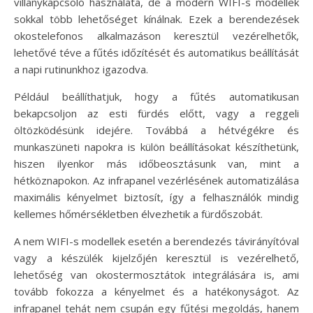
villanykapcsoló használata, de a modern WIFI-s modellek
sokkal több lehetőséget kínálnak. Ezek a berendezések
okostelefonos alkalmazáson keresztül vezérelhetők,
lehetővé téve a fűtés időzítését és automatikus beállítását
a napi rutinunkhoz igazodva.
Például beállíthatjuk, hogy a fűtés automatikusan
bekapcsoljon az esti fürdés előtt, vagy a reggeli
öltözködésünk idejére. Továbbá a hétvégékre és
munkaszüneti napokra is külön beállításokat készíthetünk,
hiszen ilyenkor más időbeosztásunk van, mint a
hétköznapokon. Az infrapanel vezérlésének automatizálása
maximális kényelmet biztosít, így a felhasználók mindig
kellemes hőmérsékletben élvezhetik a fürdőszobát.
A nem WIFI-s modellek esetén a berendezés távirányítóval
vagy a készülék kijelzőjén keresztül is vezérelhető,
lehetőség van okostermosztátok integrálására is, ami
tovább fokozza a kényelmet és a hatékonyságot. Az
infrapanel tehát nem csupán egy fűtési megoldás, hanem