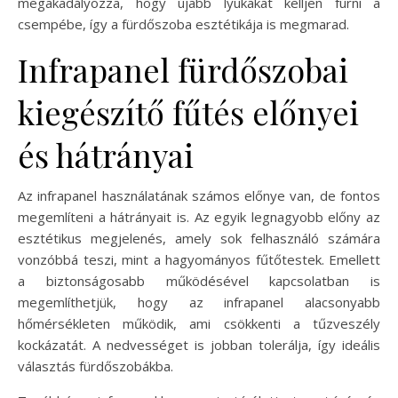
megakadályozza, hogy újabb lyukakat kelljen fúrni a
csempébe, így a fürdőszoba esztétikája is megmarad.
Infrapanel fürdőszobai
kiegészítő fűtés előnyei
és hátrányai
Az infrapanel használatának számos előnye van, de fontos
megemlíteni a hátrányait is. Az egyik legnagyobb előny az
esztétikus megjelenés, amely sok felhasználó számára
vonzóbbá teszi, mint a hagyományos fűtőtestek. Emellett
a biztonságosabb működésével kapcsolatban is
megemlíthetjük, hogy az infrapanel alacsonyabb
hőmérsékleten működik, ami csökkenti a tűzveszély
kockázatát. A nedvességet is jobban tolerálja, így ideális
választás fürdőszobákba.