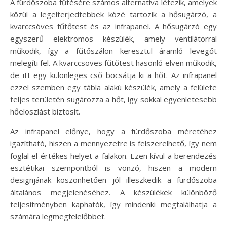
A fürdőszoba fűtésére számos alternatíva létezik, amelyek
közül a legelterjedtebbek közé tartozik a hősugárzó, a
kvarccsöves fűtőtest és az infrapanel. A hősugárzó egy
egyszerű elektromos készülék, amely ventilátorral
működik, így a fűtőszálon keresztül áramló levegőt
melegíti fel. A kvarccsöves fűtőtest hasonló elven működik,
de itt egy különleges cső bocsátja ki a hőt. Az infrapanel
ezzel szemben egy tábla alakú készülék, amely a felülete
teljes területén sugározza a hőt, így sokkal egyenletesebb
hőeloszlást biztosít.
Az infrapanel előnye, hogy a fürdőszoba méretéhez
igazítható, hiszen a mennyezetre is felszerelhető, így nem
foglal el értékes helyet a falakon. Ezen kívül a berendezés
esztétikai szempontból is vonzó, hiszen a modern
designjának köszönhetően jól illeszkedik a fürdőszoba
általános megjelenéséhez. A készülékek különböző
teljesítményben kaphatók, így mindenki megtalálhatja a
számára legmegfelelőbbet.