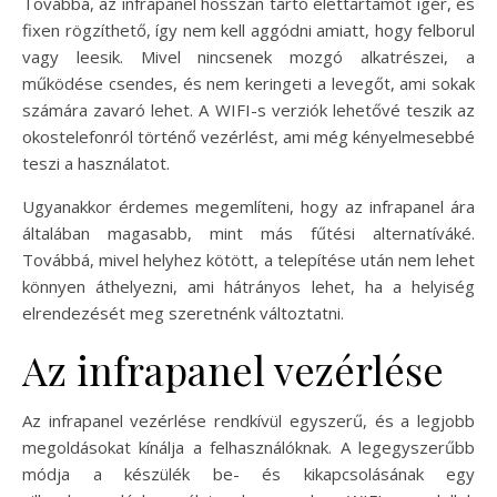
Továbbá, az infrapanel hosszan tartó élettartamot ígér, és
fixen rögzíthető, így nem kell aggódni amiatt, hogy felborul
vagy leesik. Mivel nincsenek mozgó alkatrészei, a
működése csendes, és nem keringeti a levegőt, ami sokak
számára zavaró lehet. A WIFI-s verziók lehetővé teszik az
okostelefonról történő vezérlést, ami még kényelmesebbé
teszi a használatot.
Ugyanakkor érdemes megemlíteni, hogy az infrapanel ára
általában magasabb, mint más fűtési alternatíváké.
Továbbá, mivel helyhez kötött, a telepítése után nem lehet
könnyen áthelyezni, ami hátrányos lehet, ha a helyiség
elrendezését meg szeretnénk változtatni.
Az infrapanel vezérlése
Az infrapanel vezérlése rendkívül egyszerű, és a legjobb
megoldásokat kínálja a felhasználóknak. A legegyszerűbb
módja a készülék be- és kikapcsolásának egy