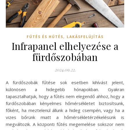
,
FŰTÉS ÉS HŰTÉS
LAKÁSFELÚJÍTÁS
Infrapanel elhelyezése a
fürdőszobában
2024.09.22.
A fürdőszobák fűtése sok esetben kihívást jelent,
különösen a hidegebb hónapokban. Gyakran
tapasztalhatjuk, hogy a fűtés nem elegendő ahhoz, hogy a
fürdőszobában kényelmes hőmérsékletet biztosítsunk,
főként, ha meztelenül állunk a hideg csempén, vagy ha a
vizes bőrünk miatt a hőmérsékletérzékelésünk is
megváltozik. A központi fűtés megemelése sokszor nem