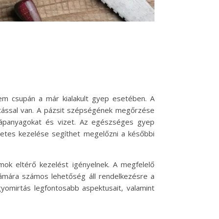
nem csupán a már kialakult gyep esetében. A
atással van. A pázsit szépségének megőrzése
tápanyagokat és vizet. Az egészséges gyep
zetes kezelése segíthet megelőzni a későbbi
mok eltérő kezelést igényelnek. A megfelelő
ámára számos lehetőség áll rendelkezésre a
yomirtás legfontosabb aspektusait, valamint