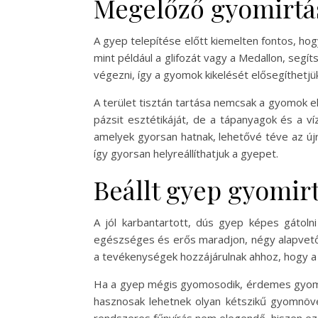
Megelőző gyomirtás
A gyep telepítése előtt kiemelten fontos, hog
mint például a glifozát vagy a Medallon, seg
végezni, így a gyomok kikelését elősegíthetjü
A terület tisztán tartása nemcsak a gyomok e
pázsit esztétikáját, de a tápanyagok és a ví
amelyek gyorsan hatnak, lehetővé téve az újr
így gyorsan helyreállíthatjuk a gyepet.
Beállt gyep gyomir
A jól karbantartott, dús gyep képes gátoln
egészséges és erős maradjon, négy alapvető f
a tevékenységek hozzájárulnak ahhoz, hogy a
Ha a gyep mégis gyomosodik, érdemes gyomir
hasznosak lehetnek olyan kétszikű gyomnövé