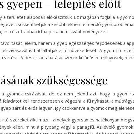
 gyepen – telepítés előtt
y a területet alaposan előkészítsük. Ez magában foglalja a gyomok
ítségével csökkenthetjük a későbbiekben felmerülő gyomproblémá
k, és célzottabban irthatjuk a nem kívánt növényeket.
ltávolítását jelenti, hanem a gyep egészséges fejlődésének alapj
z elszívásával is hátráltatják a fű növekedését. A gyomirtó sz
a vetést. A deszikkáns hatású szerek különösen előnyösek, mert
tásának szükségessége
i a gyomok csírázását, de ez nem jelenti azt, hogy a gyomirt
eladatot kell rendszeresen elvégezni: a fű nyírását, a műtrágyáz
 gyep zárt és erős legyen, így csökkentve a gyomok megjelenésé
tó szereket alkalmazni, amelyek gyorsan és hatékonyan megszü
nyek ellen, mint a pitypang vagy a parlagfű. Az évelő gyomok 