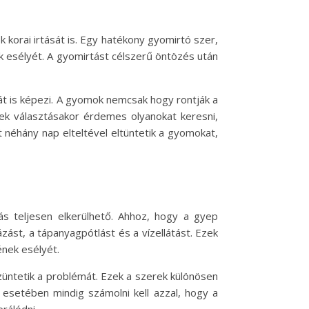
 korai irtását is. Egy hatékony gyomirtó szer,
k esélyét. A gyomirtást célszerű öntözés után
át is képezi. A gyomok nemcsak hogy rontják a
erek választásakor érdemes olyanokat keresni,
 néhány nap elteltével eltüntetik a gyomokat,
ás teljesen elkerülhető. Ahhoz, hogy a gyep
ást, a tápanyagpótlást és a vízellátást. Ezek
nek esélyét.
ntetik a problémát. Ezek a szerek különösen
esetében mindig számolni kell azzal, hogy a