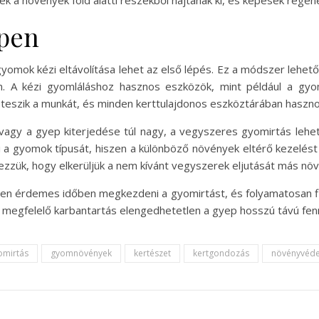
 a növények föld alatti részekből hajtanak ki, és képesek regene
epen
yomok kézi eltávolítása lehet az első lépés. Ez a módszer lehető
an. A kézi gyomláláshoz hasznos eszközök, mint például a gy
 teszik a munkát, és minden kerttulajdonos eszköztárában haszno
agy a gyep kiterjedése túl nagy, a vegyszeres gyomirtás lehe
 a gyomok típusát, hiszen a különböző növények eltérő kezelést 
zük, hogy elkerüljük a nem kívánt vegyszerek eljutását más nö
n érdemes időben megkezdeni a gyomirtást, és folyamatosan fi
megfelelő karbantartás elengedhetetlen a gyep hosszú távú fen
omirtás
gyomnövények
kertészet
kertgondozás
növényvéd