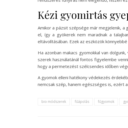
rendszeres fűnyírás nem elegendő, hiszen ezek
Kézi gyomirtás gy
Amikor a pázsit szépsége már megjelenik, a g
el, így a gyökerek nem maradnak a talajb
eltávolításában. Ezek az eszközök könnyebbé
Ha azonban makacs gyomokkal van dolgunk, v
szerek használatánál fontos figyelembe venni
hogy a permetezést szélcsendes időben végez
A gyomok elleni hatékony védekezés érdekébe
nemcsak szép, hanem egészséges is, ezért a 
bio módszerek
fűápolás
fűgyomok
gy