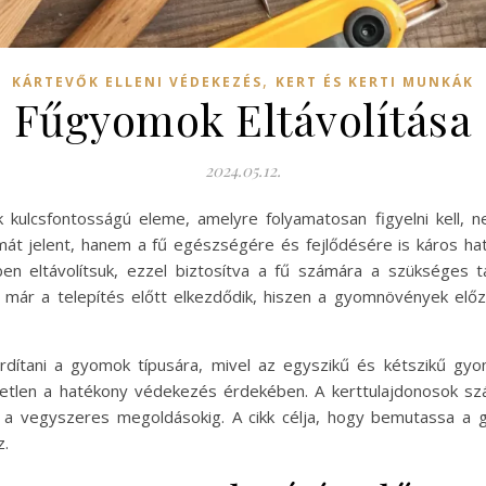
,
KÁRTEVŐK ELLENI VÉDEKEZÉS
KERT ÉS KERTI MUNKÁK
Fűgyomok Eltávolítása
2024.05.12.
k kulcsfontosságú eleme, amelyre folyamatosan figyelni kell, 
mát jelent, hanem a fű egészségére és fejlődésére is káros h
en eltávolítsuk, ezzel biztosítva a fű számára a szükséges 
a már a telepítés előtt elkezdődik, hiszen a gyomnövények elő
ordítani a gyomok típusára, mivel az egyszikű és kétszikű gyo
etlen a hatékony védekezés érdekében. A kerttulajdonosok sz
e a vegyszeres megoldásokig. A cikk célja, hogy bemutassa a g
z.