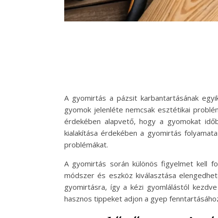
A gyomirtás a pázsit karbantartásának egyi
gyomok jelenléte nemcsak esztétikai problé
érdekében alapvető, hogy a gyomokat időb
kialakítása érdekében a gyomirtás folyamat
problémákat.
A gyomirtás során különös figyelmet kell f
módszer és eszköz kiválasztása elengedhet
gyomirtásra, így a kézi gyomlálástól kezdv
hasznos tippeket adjon a gyep fenntartásáho