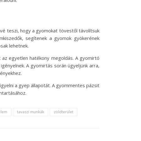
rálódni.
vé teszi, hogy a gyomokat tövestől távolítsuk
omkiszedők, segítenek a gyomok gyökerének
sak lehetnek.
t az egyetlen hatékony megoldás. A gyomirtó
igényelnek. A gyomirtás során ügyeljünk arra,
vényekhez.
gyelni a gyep állapotát. A gyommentes pázsit
ntartásához.
elem
tavaszi munkák
zöldterület