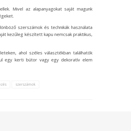
ellek. Mivel az alapanyagokat saját magunk
égeket.
lönböző szerszámok és technikák használata
ját kezűleg készített kapu nemcsak praktikus,
eteken, ahol széles választékban találhatók
ul egy kerti bútor vagy egy dekoratív elem
ezés
szerszámok