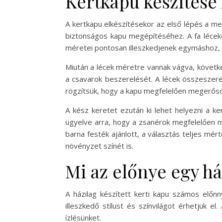
Kertkapu készítése 
A kertkapu elkészítésekor az első lépés a m
biztonságos kapu megépítéséhez. A fa léceke
méretei pontosan illeszkedjenek egymáshoz, h
Miután a lécek méretre vannak vágva, követke
a csavarok beszerelését. A lécek összeszerel
rögzítsük, hogy a kapu megfelelően megerős
A kész keretet ezután ki lehet helyezni a ke
ügyelve arra, hogy a zsanérok megfelelően mű
barna festék ajánlott, a választás teljes mé
növényzet színét is.
Mi az előnye egy há
A házilag készített kerti kapu számos előnn
illeszkedő stílust és színvilágot érhetjük e
ízlésünket.