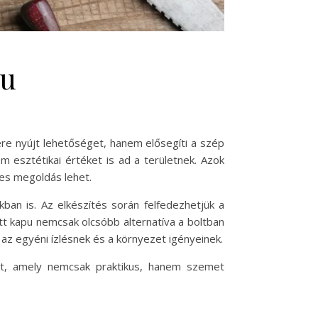
pu
re nyújt lehetőséget, hanem elősegíti a szép
m esztétikai értéket is ad a területnek. Azok
tes megoldás lehet.
an is. Az elkészítés során felfedezhetjük a
ett kapu nemcsak olcsóbb alternatíva a boltban
az egyéni ízlésnek és a környezet igényeinek.
ut, amely nemcsak praktikus, hanem szemet