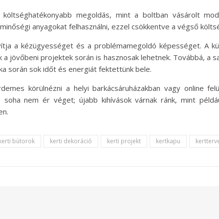
an költséghatékonyabb megoldás, mint a boltban vásárolt mod
 minőségi anyagokat felhasználni, ezzel csökkentve a végső költs
avítja a kézügyességet és a problémamegoldó képességet. A kü
 a jövőbeni projektek során is hasznosak lehetnek. Továbbá, a sa
a során sok időt és energiát fektettünk bele.
mes körülnézni a helyi barkácsáruházakban vagy online felül
soha nem ér véget; újabb kihívások várnak ránk, mint példá
en.
kerti bútorok
kerti dekoráció
kerti projekt
kertkapu
kertterv