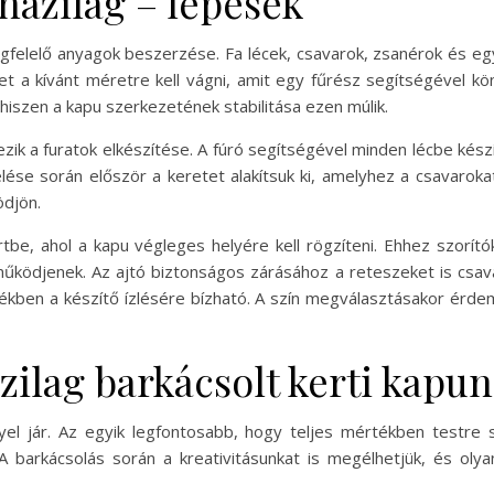
házilag – lépések
egfelelő anyagok beszerzése. Fa lécek, csavarok, zsanérok és e
t a kívánt méretre kell vágni, amit egy fűrész segítségével k
iszen a kapu szerkezetének stabilitása ezen múlik.
zik a furatok elkészítése. A fúró segítségével minden lécbe kész
ése során először a keretet alakítsuk ki, amelyhez a csavarokat
ödjön.
rtbe, ahol a kapu végleges helyére kell rögzíteni. Ehhez szorító
ködjenek. Az ajtó biztonságos zárásához a reteszeket is csavaro
rtékben a készítő ízlésére bízható. A szín megválasztásakor érd
zilag barkácsolt kerti kapu
yel jár. Az egyik legfontosabb, hogy teljes mértékben testre s
l. A barkácsolás során a kreativitásunkat is megélhetjük, és oly