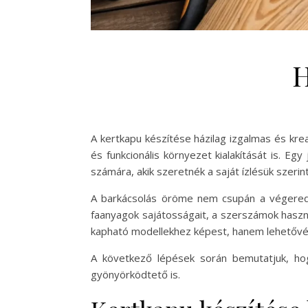
H
A kertkapu készítése házilag izgalmas és kr
és funkcionális környezet kialakítását is. E
számára, akik szeretnék a saját ízlésük szerin
A barkácsolás öröme nem csupán a végeredmé
faanyagok sajátosságait, a szerszámok használ
kapható modellekhez képest, hanem lehetővé t
A következő lépések során bemutatjuk, ho
gyönyörködtető is.