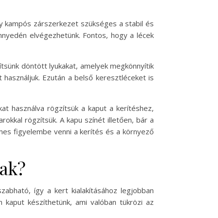
gy kampós zárszerkezet szükséges a stabil és
önnyedén elvégezhetünk. Fontos, hogy a lécek
ítsünk döntött lyukakat, amelyek megkönnyítik
 használjuk. Ezután a belső keresztléceket is
kat használva rögzítsük a kaput a kerítéshez,
kkal rögzítsük. A kapu színét illetően, bár a
emes figyelembe venni a kerítés és a környező
nak?
zabható, így a kert kialakításához legjobban
an kaput készíthetünk, ami valóban tükrözi az