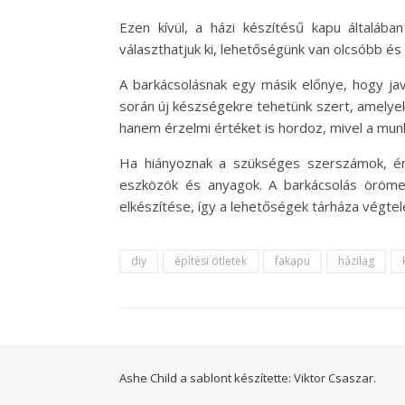
Ezen kívül, a házi készítésű kapu általáb
választhatjuk ki, lehetőségünk van olcsóbb és
A barkácsolásnak egy másik előnye, hogy j
során új készségekre tehetünk szert, amelyek
hanem érzelmi értéket is hordoz, mivel a munk
Ha hiányoznak a szükséges szerszámok, érde
eszközök és anyagok. A barkácsolás öröme 
elkészítése, így a lehetőségek tárháza végtel
diy
építési ötletek
fakapu
házilag
Ashe Child a sablont készítette:
Viktor Csaszar.