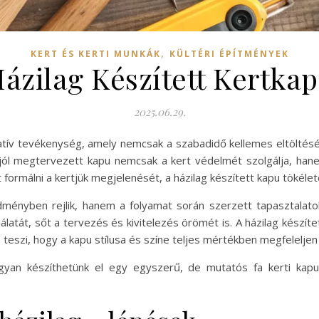
,
KERT ÉS KERTI MUNKÁK
KÜLTÉRI ÉPÍTMÉNYEK
ázilag Készített Kertka
2025.06.29.
eatív tevékenység, amely nemcsak a szabadidő kellemes eltöltésé
gy jól megtervezett kapu nemcsak a kert védelmét szolgálja, hane
t formálni a kertjük megjelenését, a házilag készített kapu tökéle
nyben rejlik, hanem a folyamat során szerzett tapasztalatokb
atát, sőt a tervezés és kivitelezés örömét is. A házilag készít
eszi, hogy a kapu stílusa és színe teljes mértékben megfeleljen 
gyan készíthetünk el egy egyszerű, de mutatós fa kerti kap