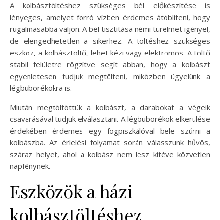
A kolbásztöltéshez szükséges bél előkészítése is
lényeges, amelyet forró vízben érdemes átöblíteni, hogy
rugalmasabbá váljon. A bél tisztítása némi türelmet igényel,
de elengedhetetlen a sikerhez. A töltéshez szükséges
eszköz, a kolbásztöltő, lehet kézi vagy elektromos. A töltő
stabil felületre rögzítve segít abban, hogy a kolbászt
egyenletesen tudjuk megtölteni, miközben ügyelünk a
légbuborékokra is.
Miután megtöltöttük a kolbászt, a darabokat a végeik
csavarásával tudjuk elválasztani. A légbuborékok elkerülése
érdekében érdemes egy fogpiszkálóval bele szúrni a
kolbászba. Az érlelési folyamat során válasszunk hűvös,
száraz helyet, ahol a kolbász nem lesz kitéve közvetlen
napfénynek.
Eszközök a házi
kolbásztöltéshez