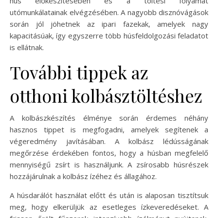
hús előkészítésében és a töltési folyamat
utómunkálatainak elvégzésében. A nagyobb disznóvágások
során jól jöhetnek az ipari fazekak, amelyek nagy
kapacitásúak, így egyszerre több húsfeldolgozási feladatot
is ellátnak.
További tippek az
otthoni kolbásztöltéshez
A kolbászkészítés élménye során érdemes néhány
hasznos tippet is megfogadni, amelyek segítenek a
végeredmény javításában. A kolbász lédússágának
megőrzése érdekében fontos, hogy a húsban megfelelő
mennyiségű zsírt is használjunk. A zsírosabb húsrészek
hozzájárulnak a kolbász ízéhez és állagához.
A húsdarálót használat előtt és után is alaposan tisztítsuk
meg, hogy elkerüljük az esetleges ízkeveredéseket. A