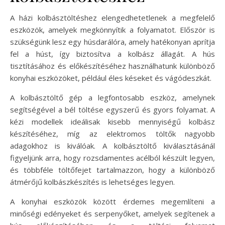
A házi kolbásztöltéshez elengedhetetlenek a megfelelő
eszközök, amelyek megkönnyítik a folyamatot. Először is
szükségünk lesz egy húsdarálóra, amely hatékonyan aprítja
fel a húst, így biztosítva a kolbász állagát. A hús
tisztításához és előkészítéséhez használhatunk különböző
konyhai eszközöket, például éles késeket és vágódeszkát.
A kolbásztöltő gép a legfontosabb eszköz, amelynek
segítségével a bél töltése egyszerű és gyors folyamat. A
kézi modellek ideálisak kisebb mennyiségű kolbász
készítéséhez, míg az elektromos töltők nagyobb
adagokhoz is kiválóak. A kolbásztöltő kiválasztásánál
figyeljünk arra, hogy rozsdamentes acélból készült legyen,
és többféle töltőfejet tartalmazzon, hogy a különböző
átmérőjű kolbászkészítés is lehetséges legyen.
A konyhai eszközök között érdemes megemlíteni a
minőségi edényeket és serpenyőket, amelyek segítenek a