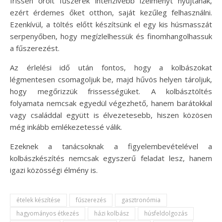
frissen őrölt fűszerek intenzívebb ízélményt nyújtanak,
ezért érdemes őket otthon, saját kezűleg felhasználni.
Ezenkívül, a töltés előtt készítsünk el egy kis húsmasszát
serpenyőben, hogy megízlelhessük és finomhangolhassuk
a fűszerezést.
Az érlelési idő után fontos, hogy a kolbászokat
légmentesen csomagoljuk be, majd hűvös helyen tároljuk,
hogy megőrizzük frissességüket. A kolbásztöltés
folyamata nemcsak egyedül végezhető, hanem barátokkal
vagy családdal együtt is élvezetesebb, hiszen közösen
még inkább emlékezetessé válik.
Ezeknek a tanácsoknak a figyelembevételével a
kolbászkészítés nemcsak egyszerű feladat lesz, hanem
igazi közösségi élmény is.
ételek készítése
fűszerezés
gasztronómia
hagyományos étkezés
házi kolbász
húsfeldolgozás