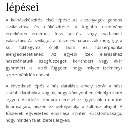
lépései
A kolbászkészítés első lépése az alapanyagok gondos
kiválasztása és előkészítése. A legjobb eredmény
érdekében érdemes friss sertés- vagy marhahúst
választani. Az ízvilágot a fűszerek határozzák meg, így a
só, fokhagyma, őrölt bors és fűszerpaprika
elengedhetetlenek. Az egyedi ízek eléréséhez
használhatunk szegfűszeget, koriandert vagy akár
gyömbért is, attól függően, hogy milyen ízélményt
szeretnénk létrehozni.
A következő lépés a hús darálása, amely során a húst
kisebb darabokra vágjuk, hogy könnyebben feldolgozható
legyen. Az ideális textúra eléréséhez figyeljünk a darálás
finomságára, hiszen ez befolyásolja a kolbász állagát. A
fűszerek egyenletes eloszlása szintén kulcsfontosságú,
hogy minden falat ízletes legyen.