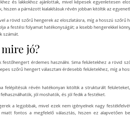
hez és lakkokhoz ajánlottak, mivel képesek egyenletesen elo
, hiszen a párnázott kialakításuk révén jobban kitöltik az egyene
vel a rövid szőrű hengerek az eloszlatásra, míg a hosszú szőrű h
olja a festési folyamat hatékonyságát; a kisebb hengerekkel kön
ok számát.
 mire jó?
yik festőhengert érdemes használni. Sima felületekhez a rövid s
pes szőrű hengert választani érdesebb felületekhez, míg a hossz
elépítésük révén hatékonyan kitöltik a strukturált felületeket,
lhasználhatók, jól moshatók, és jól fedik a festéket.
erek a legjobbak, mivel ezek nem igényelnek nagy festékfelvéte
miatt fontos a megfelelő választás, hiszen ez alapvetően be