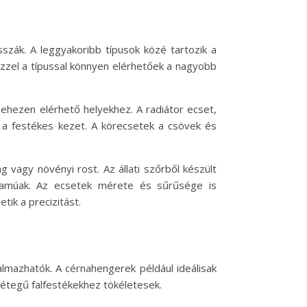
szák. A leggyakoribb típusok közé tartozik a
 Ezzel a típussal könnyen elérhetőek a nagyobb
nehezen elérhető helyekhez. A radiátor ecset,
ni a festékes kezet. A körecsetek a csövek és
g vagy növényi rost. Az állati szőrből készült
artamúak. Az ecsetek mérete és sűrűsége is
ik a precizitást.
lmazhatók. A cérnahengerek például ideálisak
rétegű falfestékekhez tökéletesek.