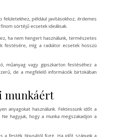
bb felületekhez, például javításokhoz, érdemes
finom sörtéjű ecsetek ideálisak.
éhez, ha nem hengert használunk, természetes
ok festésére, míg a radiátor ecsetek hosszú
dló, műanyag vagy gipszkarton festéséhez a
zerű, de a megfelelő információk birtokában
fi munkáért
yen anyagokat használunk. Fektessünk időt a
. Ne hagyjuk, hogy a munka megszakadjon a
s a festék típusától függ. Ha időt szánunk a