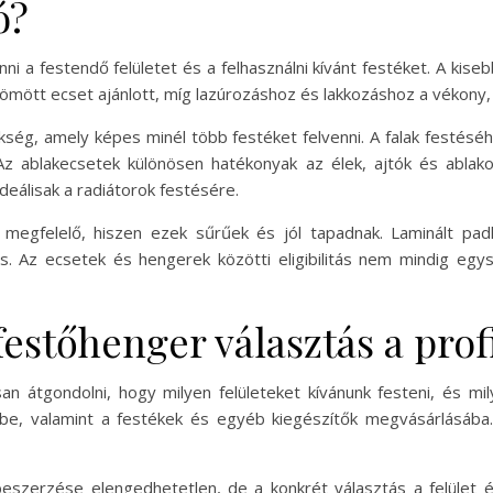
ó?
nni a festendő felületet és a felhasználni kívánt festéket. A kise
ömött ecset ajánlott, míg lazúrozáshoz és lakkozáshoz a vékony, 
ség, amely képes minél több festéket felvenni. A falak festés
z ablakecsetek különösen hatékonyak az élek, ajtók és ablak
deálisak a radiátorok festésére.
 megfelelő, hiszen ezek sűrűek és jól tapadnak. Laminált pa
. Az ecsetek és hengerek közötti eligibilitás nem mindig egys
festőhenger választás a pro
 átgondolni, hogy milyen felületeket kívánunk festeni, és mil
be, valamint a festékek és egyéb kiegészítők megvásárlásába
szerzése elengedhetetlen, de a konkrét választás a felület é