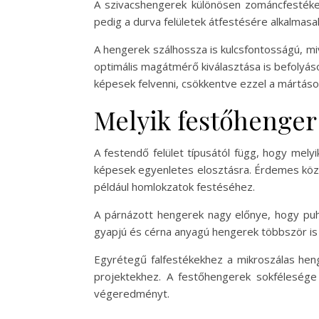
A szivacshengerek különösen zománcfestékek
pedig a durva felületek átfestésére alkalmasak
A hengerek szálhossza is kulcsfontosságú, mi
optimális magátmérő kiválasztása is befolyás
képesek felvenni, csökkentve ezzel a mártás
Melyik festőhenger
A festendő felület típusától függ, hogy mel
képesek egyenletes elosztásra. Érdemes köze
például homlokzatok festéséhez.
A párnázott hengerek nagy előnye, hogy puha f
gyapjú és cérna anyagú hengerek többször is fe
Egyrétegű falfestékekhez a mikroszálas heng
projektekhez. A festőhengerek sokfélesége 
végeredményt.