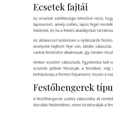
Ecsetek fajtái
Az ecsetek sokfélesége lehetővé teszi, hogy
laposecset, amely széles, lapos fejjel rendel
felületek, és ha a felület akadályokat tartalma
Az ablakecset különösen a nyílászárók festés
amelynek hajlított feje van, ideális választ
sarkok festésére alkalmasak, így minden részl
Amikor ecsetet választunk, figyelembe kell ve
ecsetek jobban felszívják a festéket, míg
befolyásolja a festési folyamatot, hiszen a v
Festőhengerek típu
A festőhengerek széles választéka áll rende
durvább felületekhez, mivel strukturálják a f