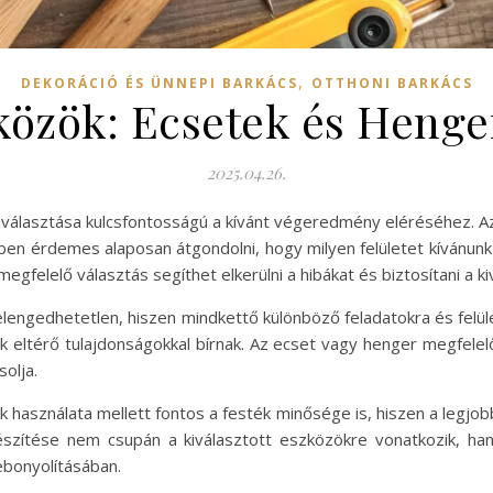
,
DEKORÁCIÓ ÉS ÜNNEPI BARKÁCS
OTTHONI BARKÁCS
közök: Ecsetek és Henger
2025.04.26.
választása kulcsfontosságú a kívánt végeredmény eléréséhez. A
en érdemes alaposan átgondolni, hogy milyen felületet kívánunk 
gfelelő választás segíthet elkerülni a hibákat és biztosítani a 
lengedhetetlen, hiszen mindkettő különböző feladatokra és felüle
k eltérő tulajdonságokkal bírnak. Az ecset vagy henger megfele
olja.
 használata mellett fontos a festék minősége is, hiszen a legjo
készítése nem csupán a kiválasztott eszközökre vonatkozik, ha
bonyolításában.