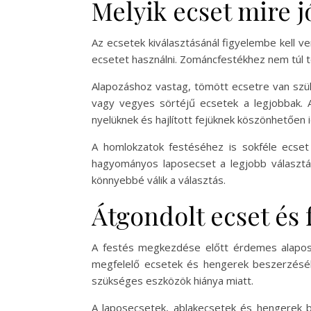
Melyik ecset mire j
Az ecsetek kiválasztásánál figyelembe kell ve
ecsetet használni. Zománcfestékhez nem túl t
Alapozáshoz vastag, tömött ecsetre van szük
vagy vegyes sörtéjű ecsetek a legjobbak. A
nyelüknek és hajlított fejüknek köszönhetően i
A homlokzatok festéséhez is sokféle ecset
hagyományos laposecset a legjobb választás
könnyebbé válik a választás.
Átgondolt ecset és 
A festés megkezdése előtt érdemes alaposan
megfelelő ecsetek és hengerek beszerzésé
szükséges eszközök hiánya miatt.
A laposecsetek, ablakecsetek és hengerek be