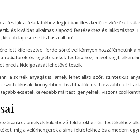
 a festők a feladatokhoz legjobban illeszkedő eszközöket válas
kezik, és kiválóan alkalmas alapozó festésekhez és lakkozáshoz.
z, kisebb laposecset is használható.
ére lett kifejlesztve, ferde sörtéivel könnyen hozzáférhetünk a 
ás a radiátorok és egyéb sarkok festéséhez, mivel segít elkerül
et precíz kidolgozását lehetővé teszik.
nni a sörték anyagát is, amely lehet állati szőr, szintetikus anya
 a szintetikusak könnyebben tisztíthatók és hosszabb élett
astagabb ecsetek kevesebb mártást igényelnek, viszont csökkenthet
sai
lkezésünkre, amelyek különböző felületekhez és festékekhez alka
estéket, míg a velúrhengerek a sima felületekhez és a modern egy