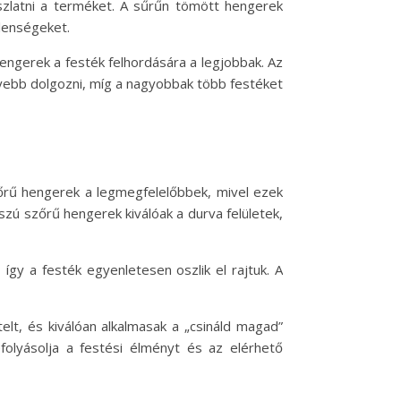
szlatni a terméket. A sűrűn tömött hengerek
tlenségeket.
engerek a festék felhordására a legjobbak. Az
nyebb dolgozni, míg a nagyobbak több festéket
zőrű hengerek a legmegfelelőbbek, mivel ezek
ú szőrű hengerek kiválóak a durva felületek,
 így a festék egyenletesen oszlik el rajtuk. A
lt, és kiválóan alkalmasak a „csináld magad”
folyásolja a festési élményt és az elérhető