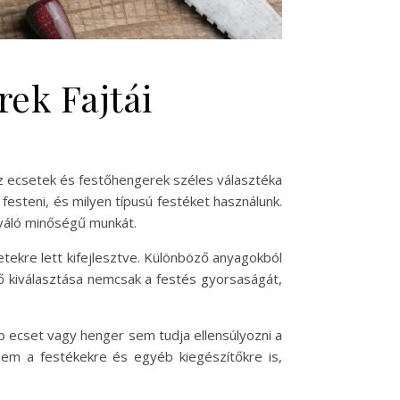
ek Fajtái
z ecsetek és festőhengerek széles választéka
festeni, és milyen típusú festéket használunk.
kiváló minőségű munkát.
tekre lett kifejlesztve. Különböző anyagokból
lő kiválasztása nemcsak a festés gyorsaságát,
bb ecset vagy henger sem tudja ellensúlyozni a
nem a festékekre és egyéb kiegészítőkre is,