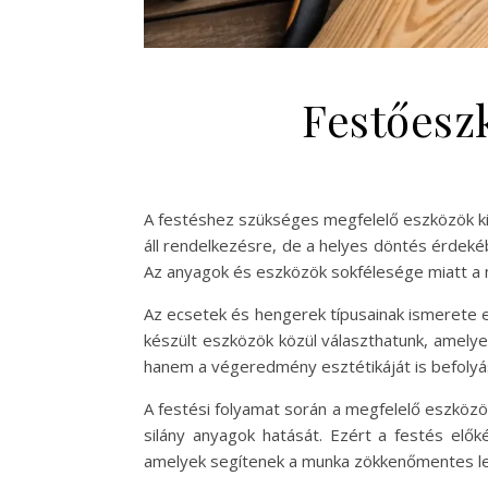
Festőesz
A festéshez szükséges megfelelő eszközök ki
áll rendelkezésre, de a helyes döntés érdekéb
Az anyagok és eszközök sokfélesége miatt a me
Az ecsetek és hengerek típusainak ismerete e
készült eszközök közül választhatunk, amelye
hanem a végeredmény esztétikáját is befolyás
A festési folyamat során a megfelelő eszközök
silány anyagok hatását. Ezért a festés elő
amelyek segítenek a munka zökkenőmentes le