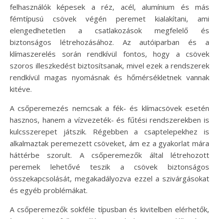
felhasználók képesek a réz, acél, alumínium és más
fémtípusú csövek végén peremet kialakítani, ami
elengedhetetlen a csatlakozások megfelelő és
biztonságos létrehozásához. Az autóiparban és a
klímaszerelés során rendkívül fontos, hogy a csövek
szoros illeszkedést biztosítsanak, mivel ezek a rendszerek
rendkívül magas nyomásnak és hőmérsékletnek vannak
kitéve.
A csőperemezés nemcsak a fék- és klímacsövek esetén
hasznos, hanem a vízvezeték- és fűtési rendszerekben is
kulcsszerepet játszik. Régebben a csaptelepekhez is
alkalmaztak peremezett csöveket, ám ez a gyakorlat mára
háttérbe szorult. A csőperemezők által létrehozott
peremek lehetővé teszik a csövek biztonságos
összekapcsolását, megakadályozva ezzel a szivárgásokat
és egyéb problémákat.
A csőperemezők sokféle típusban és kivitelben elérhetők,