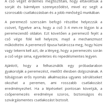
A cső végét érdemes megtisztítani, hogy eltávolítsuk a
sorját és bármilyen szennyeződést, mivel ez segít a
szorosabb csatlakozásban és a jobb minőségű munkában.
A peremező szerszám befogó részébe helyezzük a
csövet, figyelve arra, hogy a cső 3-4 mm-re lógjon ki a
peremezendő oldalon. Ezt követően a peremező fejét a
cső vége fölé kell helyezni, majd a mechanizmust
működtetni. A peremező típusa határozza meg, hogy húzni
vagy tekerni kell azt, de a lényeg, hogy a peremezés során
a cső vége sima, egyenletes és repedésmentes legyen.
Ajánlott, hogy a felhasználók egy próbadarabon
gyakorolják a peremezést, mielőtt élesben dolgoznának. A
túlságosan erős nyomás alkalmazása ugyanis sérüléseket
okozhat a peremen, ami rosszabb csatlakozást
eredményezhet. Ha a lépéseket pontosan követjük, a
csőperemezés eredménye szoros, biztonságos és
szivárgásmentes csatlakozást biztosít.