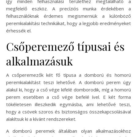
így minden felhasználási területhez megtalálható a
megfelelő eszköz. A precíziós munka érdekében a
felhasználóknak érdemes megismerniük a különböző
peremkialakítási technikákat, hogy a legjobb eredményeket
érhessék el.
Csőperemező típusai és
alkalmazásuk
A csőperemezők két fő típusa a domború és homorú
peremkialakítást teszi lehetővé. A domború perem úgy
alakul ki, hogy a cső vége kifelé domborodik, míg a homorú
perem esetében a cső vége befelé ível. E két forma
tökéletesen illeszkedik egymásba, ami lehetővé teszi,
hogy a csövek szoros és biztonságos összekapcsolásával
alakítsuk ki a kívánt rendszereket.
A domború peremek általában olyan alkalmazásokhoz