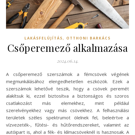
,
LAKÁSFELÚJÍTÁS
OTTHONI BARKÁCS
Csőperemező alkalmazása
2024.06.14.
A csőperemező szerszámok a fémcsövek végének
megmunkálásához elengedhetetlen eszközök. Ezek a
szerszámok lehetővé teszik, hogy a csövek peremét
alakítsuk ki, ezzel biztosítva a biztonságos és szoros
csatlakozást más elemekhez, mint például
szerelvényekhez vagy más csövekhez. A felhasználási
területek széles spektrumot ölelnek fel, beleértve a
vízvezeték-, fűtési- és hűtőrendszereket, valamint az
autóipart is, ahol a fék- és klímacsöveknél is hasznosak. A