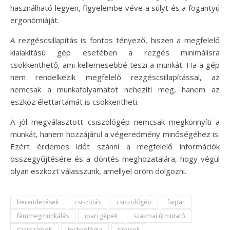
használható legyen, figyelembe véve a súlyt és a fogantyú
ergonómiáját.
A rezgéscsillapítás is fontos tényező, hiszen a megfelelő
kialakítású gép esetében a rezgés minimálisra
csökkenthető, ami kellemesebbé teszi a munkát. Ha a gép
nem rendelkezik megfelelő rezgéscsillapítással, az
nemcsak a munkafolyamatot nehezíti meg, hanem az
eszköz élettartamát is csökkentheti.
A jól megválasztott csiszológép nemcsak megkönnyíti a
munkát, hanem hozzájárul a végeredmény minőségéhez is.
Ezért érdemes időt szánni a megfelelő információk
összegyűjtésére és a döntés meghozatalára, hogy végül
olyan eszközt válasszunk, amellyel öröm dolgozni.
berendezések
csiszolás
csiszológép
faipar
fémmegmunkálás
ipari gépek
szakmai útmutató
szerszámok
technológia
típusok