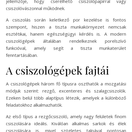
jellemzője, hogy cserélhető csiszolópapírral vagy
csiszolóvászonnal működnek.
A csiszolás során keletkező por kezelése is fontos
szempont, hiszen a tiszta munkakörnyezet nemcsak
esztétikai, hanem egészségügyi kérdés is. A modern
csiszológépek általában rendelkeznek porelszívó
funkcióval, amely segít a tiszta munkaterület
fenntartásában.
A csiszológépek fajtái
A csiszológépek három fő típusra oszthatók a mozgatási
módjuk szerint: rezgő, excenteres és szalagcsiszolók.
Ezeken belül több alaptípus létezik, amelyek a különböző
feladatokhoz alkalmazhatók.
Az első típus a rezgőcsiszoló, amely nagy felületek finom
csiszolására ideális. Kiválóan alkalmas sarkok és élek
csiszolására is, mivel szögletes talpával pontosan