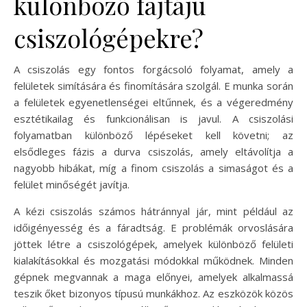
különböző fajtájú
csiszológépekre?
A csiszolás egy fontos forgácsoló folyamat, amely a
felületek simítására és finomítására szolgál. E munka során
a felületek egyenetlenségei eltűnnek, és a végeredmény
esztétikailag és funkcionálisan is javul. A csiszolási
folyamatban különböző lépéseket kell követni; az
elsődleges fázis a durva csiszolás, amely eltávolítja a
nagyobb hibákat, míg a finom csiszolás a simaságot és a
felület minőségét javítja.
A kézi csiszolás számos hátránnyal jár, mint például az
időigényesség és a fáradtság. E problémák orvoslására
jöttek létre a csiszológépek, amelyek különböző felületi
kialakításokkal és mozgatási módokkal működnek. Minden
gépnek megvannak a maga előnyei, amelyek alkalmassá
teszik őket bizonyos típusú munkákhoz. Az eszközök közös