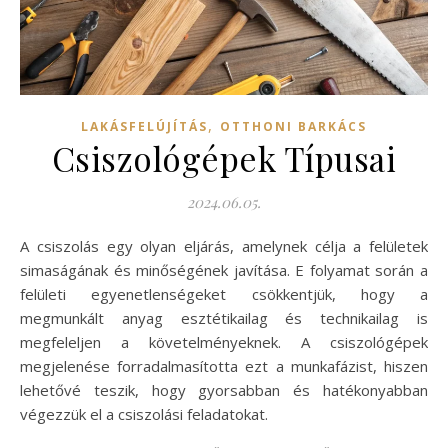
,
LAKÁSFELÚJÍTÁS
OTTHONI BARKÁCS
Csiszológépek Típusai
2024.06.05.
A csiszolás egy olyan eljárás, amelynek célja a felületek
simaságának és minőségének javítása. E folyamat során a
felületi egyenetlenségeket csökkentjük, hogy a
megmunkált anyag esztétikailag és technikailag is
megfeleljen a követelményeknek. A csiszológépek
megjelenése forradalmasította ezt a munkafázist, hiszen
lehetővé teszik, hogy gyorsabban és hatékonyabban
végezzük el a csiszolási feladatokat.