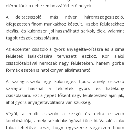
elérhetőek a nehezen hozzáférhető helyek.
A deltacsiszoló, más néven háromszögcsiszoló,
kifejezetten finom munkákhoz készült. Kisebb felületekhez
ideális, és különösen jól használható sarkok, élek, valamint
tagolt részek csiszolására.
Az excenter csiszoló a gyors anyageltávolításra és a sima
felületek kialakítására tervezett eszköz. Kör alakú
csiszolótalpával nemcsak nagy felületeken, hanem görbe
formák esetén is hatékonyan alkalmazható.
A szalagcsiszoló egy különleges típus, amely csiszoló
szalagot használ a felületek gyors és hatékony
csiszolására. Ezt a gépet főként nagy felületekhez ajánlják,
ahol gyors anyageltávolításra van szükség.
Végül, a multi csiszoló a rezgő és delta csiszoló
kombinációja, amely sokoldalúságával tűnik ki. Vasaló alakú
talpa lehetővé teszi, hogy egyszerre végezzen finom