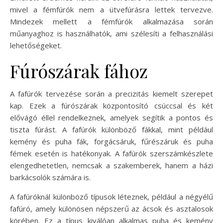
mivel a fémfúrók nem a ütvefúrásra lettek tervezve.
Mindezek mellett a fémfúrók alkalmazása során
műanyaghoz is használhatók, ami szélesíti a felhasználási
lehetőségeket.
Fúrószárak fához
A fafúrók tervezése során a precizitás kiemelt szerepet
kap. Ezek a fúrószárak központosító csúccsal és két
elővágó éllel rendelkeznek, amelyek segítik a pontos és
tiszta fúrást. A fafúrók különböző fákkal, mint például
kemény és puha fák, forgácsáruk, fűrészáruk és puha
fémek esetén is hatékonyak. A fafúrók szerszámkészlete
elengedhetetlen, nemcsak a szakemberek, hanem a házi
barkácsolók számára is.
A fafúróknál különböző típusok léteznek, például a négyélű
fafúró, amely különösen népszerű az ácsok és asztalosok
körében. Ez a típus kiválóan alkalmas puha és kemény