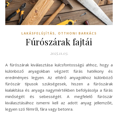
,
LAKÁSFELÚJÍTÁS
OTTHONI BARKÁCS
Fúrószárak fajtái
2025.11.03.
A fúrószárak kiválasztása kulcsfontosságú ahhoz, hogy a
különböző anyagokban végzett fúrás hatékony és
eredményes legyen. Az eltérő anyagokhoz különböző
fúrószár típusok szükségesek, hiszen a fúrószárak
kialakítása és anyaga nagymértékben befolyásolja a fúrás
minőségét és sebességét. A megfelelő fúrószár
kiválasztásához ismerni kell az adott anyag jellemzőit,
legyen szó fémről, fára vagy betonra.