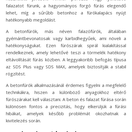
falazatot fúrunk, a hagyományos forgó fúrás elegendő
lehet, míg a sűrűbb betonhoz a fúrókalapács nyújt
hatékonyabb megoldást.
A betonfúrók, más néven falazófúrók, általában
gyémántbevonatosak vagy karbidhegyűek, ami növeli a
hatékonyságukat. Ezen fúrószárak spirál kialakítással
rendelkeznek, amely lehetővé teszi a törmelék hatékony
eltávolítását fúrás közben. A leggyakoribb befogás típusa
az SDS Plus vagy SDS MAX, amelyek biztosítják a stabil
rögzítést.
A betonfúrók alkalmazásánál érdemes figyelni a megfelelő
technikákra, hiszen a különböző anyagokhoz eltérő
fúrószárakat kell választani. A beton és falazat fúrása során
különösen fontos a precizitás, hogy elkerüljük a fúrási
hibákat, amelyek később problémát okozhatnak a
kivitelezés során.