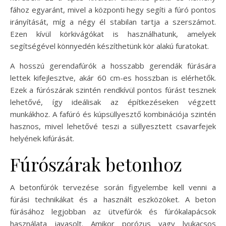
fához egyaránt, mivel a központi hegy segíti a fúró pontos
irányítását, míg a négy él stabilan tartja a szerszámot.
Ezen kívül körkivágókat is használhatunk, amelyek
segítségével könnyedén készíthetünk kör alakú furatokat.
A hosszú gerendafúrók a hosszabb gerendák fúrására
lettek kifejlesztve, akár 60 cm-es hosszban is elérhetők.
Ezek a fúrószárak szintén rendkívül pontos fúrást tesznek
lehetővé, így ideálisak az építkezéseken végzett
munkákhoz. A fafúró és kúpsüllyesztő kombinációja szintén
hasznos, mivel lehetővé teszi a süllyesztett csavarfejek
helyének kifúrását.
Fúrószárak betonhoz
A betonfúrók tervezése során figyelembe kell venni a
fúrási technikákat és a használt eszközöket. A beton
fúrásához legjobban az ütvefúrók és fúrókalapácsok
használata javasolt. Amikor porózus vagy lyukacsos