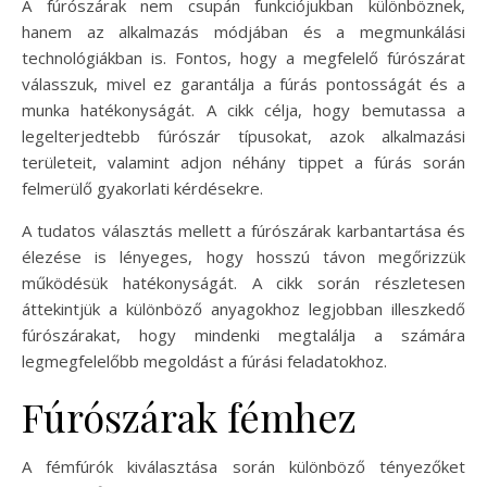
A fúrószárak nem csupán funkciójukban különböznek,
hanem az alkalmazás módjában és a megmunkálási
technológiákban is. Fontos, hogy a megfelelő fúrószárat
válasszuk, mivel ez garantálja a fúrás pontosságát és a
munka hatékonyságát. A cikk célja, hogy bemutassa a
legelterjedtebb fúrószár típusokat, azok alkalmazási
területeit, valamint adjon néhány tippet a fúrás során
felmerülő gyakorlati kérdésekre.
A tudatos választás mellett a fúrószárak karbantartása és
élezése is lényeges, hogy hosszú távon megőrizzük
működésük hatékonyságát. A cikk során részletesen
áttekintjük a különböző anyagokhoz legjobban illeszkedő
fúrószárakat, hogy mindenki megtalálja a számára
legmegfelelőbb megoldást a fúrási feladatokhoz.
Fúrószárak fémhez
A fémfúrók kiválasztása során különböző tényezőket