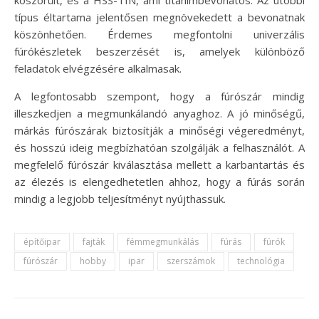
köszörült, és a HSS-TIN, ami titánimbevonatos. Az utóbbi
típus éltartama jelentősen megnövekedett a bevonatnak
köszönhetően. Érdemes megfontolni univerzális
fúrókészletek beszerzését is, amelyek különböző
feladatok elvégzésére alkalmasak.
A legfontosabb szempont, hogy a fúrószár mindig
illeszkedjen a megmunkálandó anyaghoz. A jó minőségű,
márkás fúrószárak biztosítják a minőségi végeredményt,
és hosszú ideig megbízhatóan szolgálják a felhasználót. A
megfelelő fúrószár kiválasztása mellett a karbantartás és
az élezés is elengedhetetlen ahhoz, hogy a fúrás során
mindig a legjobb teljesítményt nyújthassuk.
építőipar
fajták
fémmegmunkálás
fúrás
fúrók
fúrószár
hobby
ipar
szerszámok
technológia