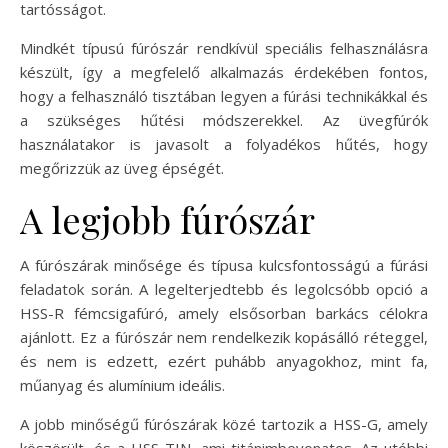
tartósságot.
Mindkét típusú fúrószár rendkívül speciális felhasználásra
készült, így a megfelelő alkalmazás érdekében fontos,
hogy a felhasználó tisztában legyen a fúrási technikákkal és
a szükséges hűtési módszerekkel. Az üvegfúrók
használatakor is javasolt a folyadékos hűtés, hogy
megőrizzük az üveg épségét.
A legjobb fúrószár
A fúrószárak minősége és típusa kulcsfontosságú a fúrási
feladatok során. A legelterjedtebb és legolcsóbb opció a
HSS-R fémcsigafúró, amely elsősorban barkács célokra
ajánlott. Ez a fúrószár nem rendelkezik kopásálló réteggel,
és nem is edzett, ezért puhább anyagokhoz, mint fa,
műanyag és alumínium ideális.
A jobb minőségű fúrószárak közé tartozik a HSS-G, amely