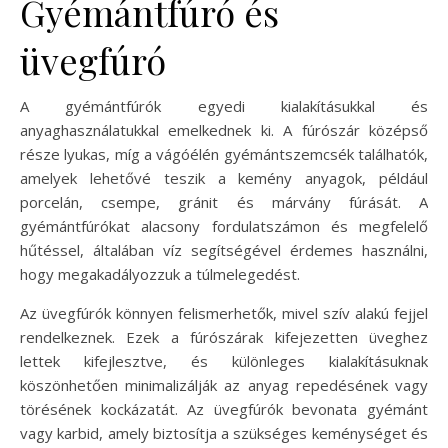
Gyémántfúró és
üvegfúró
A gyémántfúrók egyedi kialakításukkal és
anyaghasználatukkal emelkednek ki. A fúrószár középső
része lyukas, míg a vágóélén gyémántszemcsék találhatók,
amelyek lehetővé teszik a kemény anyagok, például
porcelán, csempe, gránit és márvány fúrását. A
gyémántfúrókat alacsony fordulatszámon és megfelelő
hűtéssel, általában víz segítségével érdemes használni,
hogy megakadályozzuk a túlmelegedést.
Az üvegfúrók könnyen felismerhetők, mivel szív alakú fejjel
rendelkeznek. Ezek a fúrószárak kifejezetten üveghez
lettek kifejlesztve, és különleges kialakításuknak
köszönhetően minimalizálják az anyag repedésének vagy
törésének kockázatát. Az üvegfúrók bevonata gyémánt
vagy karbid, amely biztosítja a szükséges keménységet és