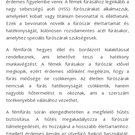
érdemes figyelembe venni. A fémek fúrásához leginkább a
nagy sebességű acél (HSS) fúrószárakat alkalmazzuk,
amelyeket kobalt vagy titánium bevonattal is elláthatunk.
Ezek a bevonatok növelik a fúrószár élettartamát és
hatékonyságát, különösen rozsdamentes acél fúrásakor,
amelyhez speciális fúrószárak szükségesek.
A fémfúrók hegyes éllel és bordázott kialakítással
rendelkeznek, ami lehetővé teszi a hatékony
munkavégzést. A fémek fúrásakor a fúrószár idővel
megkopik, ezért érdemes időnként megélezni, hogy a
fúrás minősége ne csökkenjen. Az életlen fúrószárak
nemcsak a fúrás hatékonyságát csökkentik, hanem
nagyobb hőtermelést is okoznak, ami a szerszám
törékenyebbé válásához vezethet.
A fémfúrás során elengedhetetlen a megfelelő hűtés
biztosítása. A hűtés megakadályozza a fúrószár
túlmelegedését, és hozzájárul a hosszabb élettartamhoz.
Emellett érdemes kerülni az ütvefúró funkció használatát,