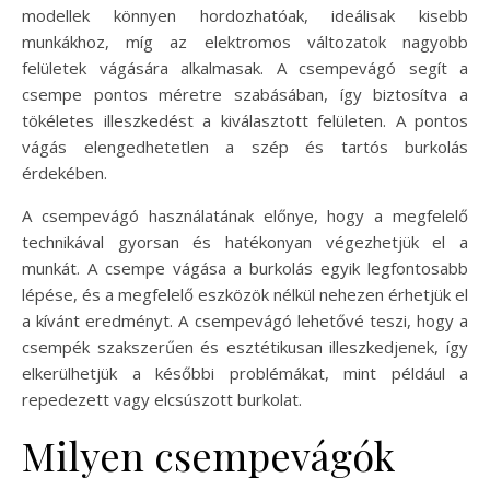
modellek könnyen hordozhatóak, ideálisak kisebb
munkákhoz, míg az elektromos változatok nagyobb
felületek vágására alkalmasak. A csempevágó segít a
csempe pontos méretre szabásában, így biztosítva a
tökéletes illeszkedést a kiválasztott felületen. A pontos
vágás elengedhetetlen a szép és tartós burkolás
érdekében.
A csempevágó használatának előnye, hogy a megfelelő
technikával gyorsan és hatékonyan végezhetjük el a
munkát. A csempe vágása a burkolás egyik legfontosabb
lépése, és a megfelelő eszközök nélkül nehezen érhetjük el
a kívánt eredményt. A csempevágó lehetővé teszi, hogy a
csempék szakszerűen és esztétikusan illeszkedjenek, így
elkerülhetjük a későbbi problémákat, mint például a
repedezett vagy elcsúszott burkolat.
Milyen csempevágók