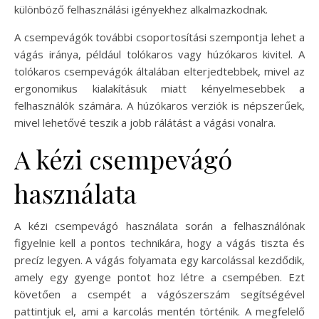
különböző felhasználási igényekhez alkalmazkodnak.
A csempevágók további csoportosítási szempontja lehet a
vágás iránya, például tolókaros vagy húzókaros kivitel. A
tolókaros csempevágók általában elterjedtebbek, mivel az
ergonomikus kialakításuk miatt kényelmesebbek a
felhasználók számára. A húzókaros verziók is népszerűek,
mivel lehetővé teszik a jobb rálátást a vágási vonalra.
A kézi csempevágó
használata
A kézi csempevágó használata során a felhasználónak
figyelnie kell a pontos technikára, hogy a vágás tiszta és
precíz legyen. A vágás folyamata egy karcolással kezdődik,
amely egy gyenge pontot hoz létre a csempében. Ezt
követően a csempét a vágószerszám segítségével
pattintjuk el, ami a karcolás mentén történik. A megfelelő