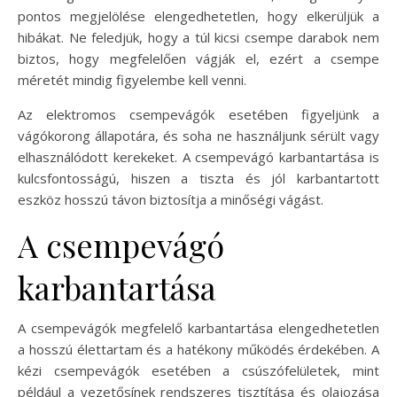
pontos megjelölése elengedhetetlen, hogy elkerüljük a
hibákat. Ne feledjük, hogy a túl kicsi csempe darabok nem
biztos, hogy megfelelően vágják el, ezért a csempe
méretét mindig figyelembe kell venni.
Az elektromos csempevágók esetében figyeljünk a
vágókorong állapotára, és soha ne használjunk sérült vagy
elhasználódott kerekeket. A csempevágó karbantartása is
kulcsfontosságú, hiszen a tiszta és jól karbantartott
eszköz hosszú távon biztosítja a minőségi vágást.
A csempevágó
karbantartása
A csempevágók megfelelő karbantartása elengedhetetlen
a hosszú élettartam és a hatékony működés érdekében. A
kézi csempevágók esetében a csúszófelületek, mint
például a vezetősínek rendszeres tisztítása és olajozása