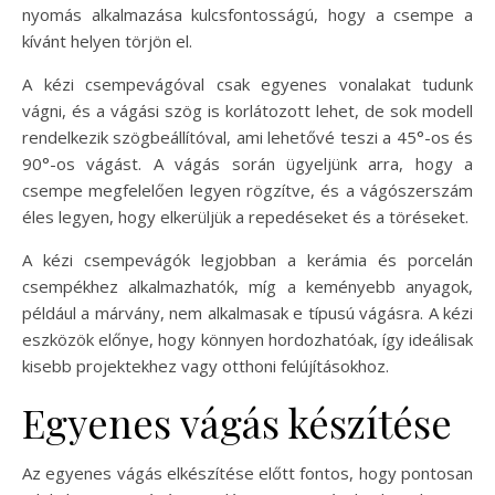
nyomás alkalmazása kulcsfontosságú, hogy a csempe a
kívánt helyen törjön el.
A kézi csempevágóval csak egyenes vonalakat tudunk
vágni, és a vágási szög is korlátozott lehet, de sok modell
rendelkezik szögbeállítóval, ami lehetővé teszi a 45°-os és
90°-os vágást. A vágás során ügyeljünk arra, hogy a
csempe megfelelően legyen rögzítve, és a vágószerszám
éles legyen, hogy elkerüljük a repedéseket és a töréseket.
A kézi csempevágók legjobban a kerámia és porcelán
csempékhez alkalmazhatók, míg a keményebb anyagok,
például a márvány, nem alkalmasak e típusú vágásra. A kézi
eszközök előnye, hogy könnyen hordozhatóak, így ideálisak
kisebb projektekhez vagy otthoni felújításokhoz.
Egyenes vágás készítése
Az egyenes vágás elkészítése előtt fontos, hogy pontosan