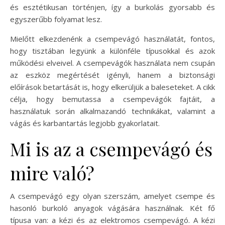
és esztétikusan történjen, így a burkolás gyorsabb és
egyszerűbb folyamat lesz.
Mielőtt elkezdenénk a csempevágó használatát, fontos,
hogy tisztában legyünk a különféle típusokkal és azok
működési elveivel. A csempevágók használata nem csupán
az eszköz megértését igényli, hanem a biztonsági
előírások betartását is, hogy elkerüljük a baleseteket. A cikk
célja, hogy bemutassa a csempevágók fajtáit, a
használatuk során alkalmazandó technikákat, valamint a
vágás és karbantartás legjobb gyakorlatait.
Mi is az a csempevágó és
mire való?
A csempevágó egy olyan szerszám, amelyet csempe és
hasonló burkoló anyagok vágására használnak. Két fő
típusa van: a kézi és az elektromos csempevágó. A kézi