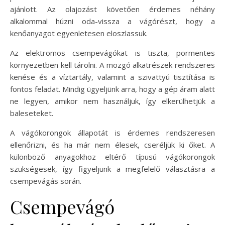
ajánlott. Az olajozást követően érdemes néhány
alkalommal húzni oda-vissza a vágórészt, hogy a
kenőanyagot egyenletesen eloszlassuk.
Az elektromos csempevágókat is tiszta, pormentes
környezetben kell tárolni. A mozgó alkatrészek rendszeres
kenése és a víztartály, valamint a szivattyú tisztítása is
fontos feladat. Mindig ügyeljünk arra, hogy a gép áram alatt
ne legyen, amikor nem használjuk, így elkerülhetjük a
baleseteket.
A vágókorongok állapotát is érdemes rendszeresen
ellenőrizni, és ha már nem élesek, cseréljük ki őket. A
különböző anyagokhoz eltérő típusú vágókorongok
szükségesek, így figyeljünk a megfelelő választásra a
csempevágás során.
Csempevágó