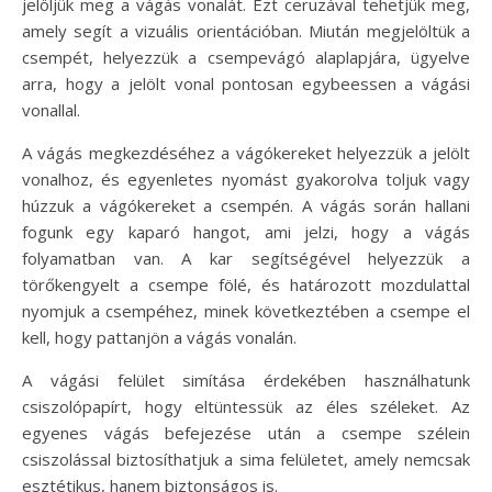
jelöljük meg a vágás vonalát. Ezt ceruzával tehetjük meg,
amely segít a vizuális orientációban. Miután megjelöltük a
csempét, helyezzük a csempevágó alaplapjára, ügyelve
arra, hogy a jelölt vonal pontosan egybeessen a vágási
vonallal.
A vágás megkezdéséhez a vágókereket helyezzük a jelölt
vonalhoz, és egyenletes nyomást gyakorolva toljuk vagy
húzzuk a vágókereket a csempén. A vágás során hallani
fogunk egy kaparó hangot, ami jelzi, hogy a vágás
folyamatban van. A kar segítségével helyezzük a
törőkengyelt a csempe fölé, és határozott mozdulattal
nyomjuk a csempéhez, minek következtében a csempe el
kell, hogy pattanjön a vágás vonalán.
A vágási felület simítása érdekében használhatunk
csiszolópapírt, hogy eltüntessük az éles széleket. Az
egyenes vágás befejezése után a csempe szélein
csiszolással biztosíthatjuk a sima felületet, amely nemcsak
esztétikus, hanem biztonságos is.