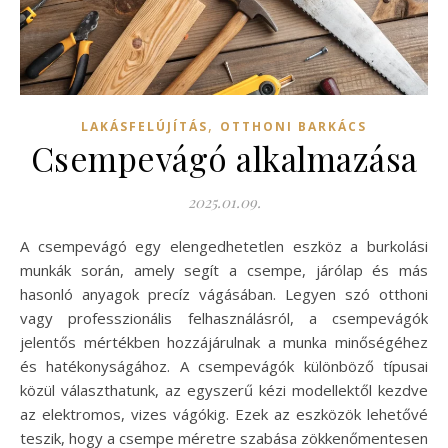
,
LAKÁSFELÚJÍTÁS
OTTHONI BARKÁCS
Csempevágó alkalmazása
2025.01.09.
A csempevágó egy elengedhetetlen eszköz a burkolási
munkák során, amely segít a csempe, járólap és más
hasonló anyagok precíz vágásában. Legyen szó otthoni
vagy professzionális felhasználásról, a csempevágók
jelentős mértékben hozzájárulnak a munka minőségéhez
és hatékonyságához. A csempevágók különböző típusai
közül választhatunk, az egyszerű kézi modellektől kezdve
az elektromos, vizes vágókig. Ezek az eszközök lehetővé
teszik, hogy a csempe méretre szabása zökkenőmentesen