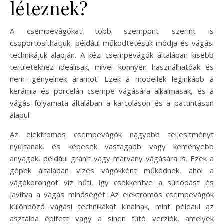
léteznek?
A csempevágókat több szempont szerint is
csoportosíthatjuk, például működtetésük módja és vágási
technikájuk alapján. A kézi csempevágók általában kisebb
területekhez ideálisak, mivel könnyen használhatóak és
nem igényelnek áramot. Ezek a modellek leginkább a
kerámia és porcelán csempe vágására alkalmasak, és a
vágás folyamata általában a karcoláson és a pattintáson
alapul.
Az elektromos csempevágók nagyobb teljesítményt
nyújtanak, és képesek vastagabb vagy keményebb
anyagok, például gránit vagy márvány vágására is. Ezek a
gépek általában vizes vágókként működnek, ahol a
vágókorongot víz hűti, így csökkentve a súrlódást és
javítva a vágás minőségét. Az elektromos csempevágók
különböző vágási technikákat kínálnak, mint például az
asztalba épített vagy a sínen futó verziók, amelyek