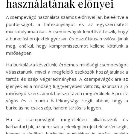
használatának előnyei
A csempevágó használata számos előnnyel jár, beleértve a
pontosságot, a hatékonyságot és az egyszerűsített
munkafolyamatokat. A csempevágók lehetővé teszik, hogy
a burkolási projektek gyorsan és esztétikusan valósuljanak
meg, anélkül, hogy kompromisszumot kellene kötnünk a
minőségben.
Ha burkolásra készülünk, érdemes minőségi csempevágót
választanunk, mivel a megfelelő eszközök hozzájárulnak a
tartós és szép végeredményhez. A csempevágók ára az
igények és a minőség függvényében változik, azonban a jó
minőségű szerszámok hosszú távon megtérülnek. A precíz
vágás és a munka hatékonysága segít abban, hogy a
burkolás ne csak szép, hanem tartós is legyen.
Ha a csempevágót megfelelően alkalmazzuk és
karbantartjuk, az nemcsak a jelenlegi projektek során segít,
hanem a jövőbeli burkolási munkákhoz is ideális eszköz