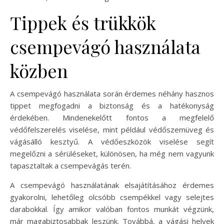
Tippek és trükkök
csempevágó használata
közben
A csempevágó használata során érdemes néhány hasznos
tippet megfogadni a biztonság és a hatékonyság
érdekében. Mindenekelőtt fontos a megfelelő
védőfelszerelés viselése, mint például védőszemüveg és
vágásálló kesztyű. A védőeszközök viselése segít
megelőzni a sérüléseket, különösen, ha még nem vagyunk
tapasztaltak a csempevágás terén.
A csempevágó használatának elsajátításához érdemes
gyakorolni, lehetőleg olcsóbb csempékkel vagy selejtes
darabokkal. Így amikor valóban fontos munkát végzünk,
már magabiztosabbak leszünk. Továbbá, a vágási helyek