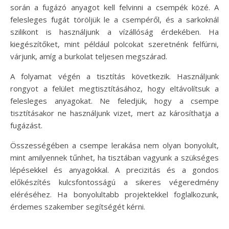
során a fugázó anyagot kell felvinni a csempék közé. A
felesleges fugát töröljük le a csempéről, és a sarkoknál
szilikont is használjunk a vízállóság érdekében. Ha
kiegészítőket, mint például polcokat szeretnénk felfúrni,
várjunk, amíg a burkolat teljesen megszárad.
A folyamat végén a tisztítás következik. Használjunk
rongyot a felület megtisztításához, hogy eltávolítsuk a
felesleges anyagokat. Ne feledjük, hogy a csempe
tisztításakor ne használjunk vizet, mert az károsíthatja a
fugázást.
Összességében a csempe lerakása nem olyan bonyolult,
mint amilyennek tűnhet, ha tisztában vagyunk a szükséges
lépésekkel és anyagokkal. A precizitás és a gondos
előkészítés kulcsfontosságú a sikeres végeredmény
eléréséhez. Ha bonyolultabb projektekkel foglalkozunk,
érdemes szakember segítségét kérni.