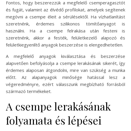
Fontos, hogy beszerezzük a megfelelő csemperagasztót
és fugát, valamint az élvédő profilokat, amelyek segítenek
megóvni a csempe éleit a sérülésektől. Ha vízhatlanítást
szeretnénk, érdemes szilikonos tömítőanyagot is
használni. Ha a csempe felrakása után festeni is
szeretnénk, akkor a festék, felületkezelő alapozó és
felületkiegyenlítő anyagok beszerzése is elengedhetetlen.
A megfelelő anyagok kiválasztása és beszerzése
alapvetően befolyásolja a csempe lerakásának sikerét, így
érdemes alaposan átgondolni, mire van szükség a munka
előtt. Az alapanyagok minősége hatással lesz a
végeredményre, ezért válasszunk megbízható forrásból
származó termékeket.
A csempe lerakásának
folyamata és lépései