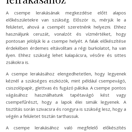
A csempe lerakásának megkezdése előtt alapos
előkészületekre van szükség. Először is, mérjük le a
felületet, ahová a csempét szeretnénk helyezni. Ehhez
használjunk ceruzát, vonalzót és vízmértéket, hogy
pontosan jelöljük ki a csempe helyét. A falak előkészítése
érdekében érdemes eltávolítani a régi burkolatot, ha van
ilyen. Ehhez szükség lehet kalapácsra, vésőre és sittes
zsákokra is.
A csempe lerakásához elengedhetetlen, hogy legyenek
kéznél a szükséges eszközök, mint például csempevágó,
csiszolópapír, glettvas és fugázó pálcika. A csempe pontos
vágásához használhatunk tapétavágó kést vagy
csempefűrészt, hogy a lapok élei simák legyenek. A
tisztítás során szivacsra és rongyra is szükség lesz, hogy a
végén a felületet tisztán tarthassuk.
A csempe lerakásához való megfelelő előkészítés