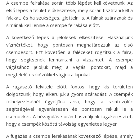
A csempe felrakása során több lépést kell követnünk. Az
első lépés a felület előkészítése, mely során tisztítani kell a
falakat, és ha szükséges, glettelni is. A falnak száraznak és
simának kell lennie a csempe felrakása előtt.
A következő lépés a jelölések elkészítése. Használjunk
vízmértéket, hogy pontosan meghatározzuk az első
csempesort. Ezt követően a faléceket rögzítsük a falra,
hogy segítsenek fenntartani a vízszintet. A csempe
vágásához jelöljük meg a vágási pontokat, majd a
megfelelő eszközökkel vágjuk a lapokat.
A ragasztó felvitele előtt fontos, hogy kis területen
dolgozzunk, hogy elkerüljük a gyors száradást. A csempék
felhelyezésénél ügyeljünk arra, hogy a szintezőléc
segítségével egyenletesen és pontosan rakjuk le a
csempéket. A hézagolás során használjunk fugakeresztet,
hogy a csempék közötti távolság egyenletes legyen.
A fugázás a csempe lerakásának következő lépése, amely