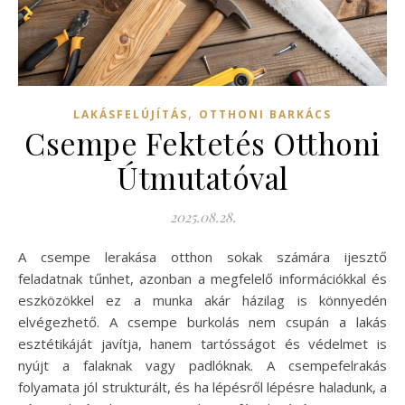
,
LAKÁSFELÚJÍTÁS
OTTHONI BARKÁCS
Csempe Fektetés Otthoni
Útmutatóval
2025.08.28.
A csempe lerakása otthon sokak számára ijesztő
feladatnak tűnhet, azonban a megfelelő információkkal és
eszközökkel ez a munka akár házilag is könnyedén
elvégezhető. A csempe burkolás nem csupán a lakás
esztétikáját javítja, hanem tartósságot és védelmet is
nyújt a falaknak vagy padlóknak. A csempefelrakás
folyamata jól strukturált, és ha lépésről lépésre haladunk, a