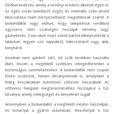
fűtőberendezés, amely a növényi eredetű alkoholt égeti el.
Az égés során keletkező vízgőz és minimális szén-dioxid
kibocsátása miatt környezetbarát megoldásnak számít. A
biokandallók nagy előnye, hogy telepítésük rendkívül
egyszerű, nem szükséges hozzájuk kémény vagy
gázbekötés. Ezen okok miatt szinte bárhol elhelyezhetők a
lakásban, legyen szó nappaliról, hálószobáról vagy akár
konyháról.
Azonban nem ajánlott zárt, túl szűk terekben használni
őket, hiszen a megfelelő szellőzés elengedhetetlen a
biztonságos üzemeltetéshez. A biokandallók nem csupán
fűtési eszközök, hanem látványelemek is, amelyeket a
hideg évszakokban különösen szívesen használunk. Az
otthonos hangulat megteremtéséhez hozzájárul a tűz
látványa, amely melegséget és kényelmet sugall.
Amennyiben a biokandallót a megfelelő módon használjuk,
és betartjuk a gyártó utasításait, élvezhetjük a tűz