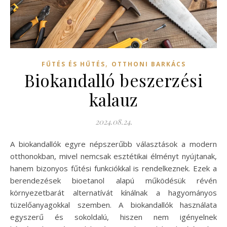
,
FŰTÉS ÉS HŰTÉS
OTTHONI BARKÁCS
Biokandalló beszerzési
kalauz
2024.08.24.
A biokandallók egyre népszerűbb választások a modern
otthonokban, mivel nemcsak esztétikai élményt nyújtanak,
hanem bizonyos fűtési funkciókkal is rendelkeznek. Ezek a
berendezések bioetanol alapú működésük révén
környezetbarát alternatívát kínálnak a hagyományos
tüzelőanyagokkal szemben. A biokandallók használata
egyszerű és sokoldalú, hiszen nem igényelnek