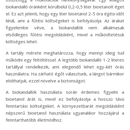
biokandalló óránként körülbelül 0,2-0,5 liter bioetanolt éget
el. Ez azt jelenti, hogy egy liter bioetanol 2-5 óra égési időt
kínál, ami a fűtési költségeket is befolyásolja. Az árakat
figyelembe véve, a biokandallók nem alkalmasak
elsődleges fűtési megoldásként, mivel a működtetésük
költséges lehet.
A tartály mérete meghatározza, hogy mennyi ideig tud
működni egy feltöltéssel. A legtöbb biokandalló 1-2 literes
tartállyal rendelkezik, ami elegendő lehet egy-két órás
használatra. Ha zárható égőt választunk, a lángot bármikor
elolthatjuk, ezzel növelve a biztonságot.
A biokandallók használata során érdemes figyelni a
bioetanol árát is, mivel ez befolyásolja a hosszú távú
fenntartási költségeket. A környezetbarát megoldásként
népszerű bioetanol használata ugyanakkor hozzájárul a
fenntarthatóbb életmódhoz.