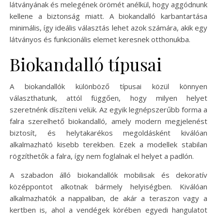
látványának és melegének örömét anélkül, hogy aggódnunk
kellene a biztonság miatt. A biokandalló karbantartása
minimális, így ideális választás lehet azok számára, akik egy
látványos és funkcionális elemet keresnek otthonukba.
Biokandalló típusai
A biokandallók különböző típusai közül könnyen
választhatunk, attól függően, hogy milyen helyet
szeretnénk díszíteni velük. Az egyik legnépszerűbb forma a
falra szerelhető biokandalló, amely modern megjelenést
biztosít, és helytakarékos megoldásként kiválóan
alkalmazható kisebb terekben. Ezek a modellek stabilan
rögzíthetők a falra, így nem foglalnak el helyet a padlón.
A szabadon álló biokandallók mobilisak és dekoratív
középpontot alkotnak bármely helyiségben. Kiválóan
alkalmazhatók a nappaliban, de akár a teraszon vagy a
kertben is, ahol a vendégek körében egyedi hangulatot