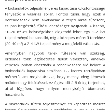
A biokandallók teljesítménye és kapacitása kulcsfontosságú
tényezők a vásárlás során. Fontos tudni, hogy ezek a
berendezések nem alkalmasak a teljes lakás fűtésére,
csupán kiegészítő fűtési lehetőséget nyújtanak. A kisebb,
10-20 m²-es helyiségekhez elegendő lehet egy 1-2 kW
teljesítményű biokandalló, míg a közepes méretű terekhez
(20-40 m²) a 2-4 kW teljesítmény a megfelelő választás.
Amennyiben nagyobb terek fűtésére van szükség,
érdemes több égőbetétes típust választani, amelyek
képesek jobban kihasználni a rendelkezésre álló helyet. A
biokandallók kapacitása általában 1-2 literes tartályokban
mérhető, ami meghatározza, hogy mennyi ideig képesek
működni egy feltöltéssel. Az égési idő 2-5 óráig terjedhet,
attól függően, hogy milyen mennyiségű bioetanolt
használunk.
A biokandallók fűtési teljesítménye és kapacitása mellett
fontos figyelembe venni a szellőzést is, mivel az égés