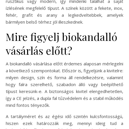
rusztikus vagy modern, így mindenki találhat a saját
ízlésének megfelelő típust. A színek között a fekete, inox,
fehér, grafit és arany a legkedveltebbek, amelyek
bármilyen belső térhez jól illeszkednek.
Mire figyelj biokandalló
vásárlás előtt?
A biokandalló vásárlása előtt érdemes alaposan mérlegelni
a következő szempontokat. Először is, figyeljünk a kivitelre:
milyen design, szín és forma áll rendelkezésre, valamint
hogy falra szerelhető, szabadon álló vagy beépíthető
típust keresünk-e. A biztonságos kivitel elengedhetetlen,
így a CE jelzés, a dupla fal tűzvédelem és a stabil működés
mind fontos tényezők.
A tartályméret és az égési idő szintén kulcsfontosságú,
hiszen ezek határozzák meg, mennyi ideig tud a