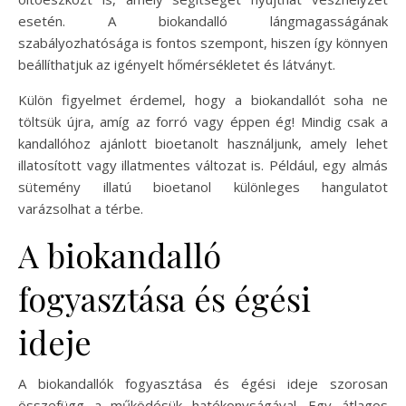
esetén. A biokandalló lángmagasságának
szabályozhatósága is fontos szempont, hiszen így könnyen
beállíthatjuk az igényelt hőmérsékletet és látványt.
Külön figyelmet érdemel, hogy a biokandallót soha ne
töltsük újra, amíg az forró vagy éppen ég! Mindig csak a
kandallóhoz ajánlott bioetanolt használjunk, amely lehet
illatosított vagy illatmentes változat is. Például, egy almás
sütemény illatú bioetanol különleges hangulatot
varázsolhat a térbe.
A biokandalló
fogyasztása és égési
ideje
A biokandallók fogyasztása és égési ideje szorosan
összefügg a működésük hatékonyságával. Egy átlagos