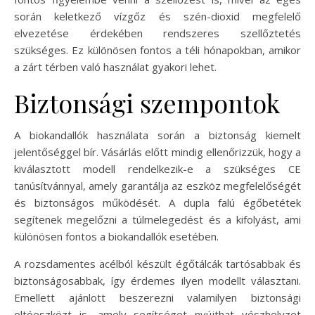
során keletkező vízgőz és szén-dioxid megfelelő
elvezetése érdekében rendszeres szellőztetés
szükséges. Ez különösen fontos a téli hónapokban, amikor
a zárt térben való használat gyakori lehet.
Biztonsági szempontok
A biokandallók használata során a biztonság kiemelt
jelentőséggel bír. Vásárlás előtt mindig ellenőrizzük, hogy a
kiválasztott modell rendelkezik-e a szükséges CE
tanúsítvánnyal, amely garantálja az eszköz megfelelőségét
és biztonságos működését. A dupla falú égőbetétek
segítenek megelőzni a túlmelegedést és a kifolyást, ami
különösen fontos a biokandallók esetében.
A rozsdamentes acélból készült égőtálcák tartósabbak és
biztonságosabbak, így érdemes ilyen modellt választani.
Emellett ajánlott beszerezni valamilyen biztonsági
oltóeszközt is, amely segítséget nyújthat vészhelyzet