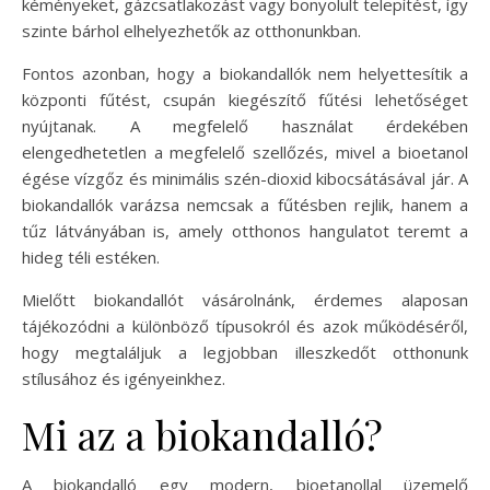
kéményeket, gázcsatlakozást vagy bonyolult telepítést, így
szinte bárhol elhelyezhetők az otthonunkban.
Fontos azonban, hogy a biokandallók nem helyettesítik a
központi fűtést, csupán kiegészítő fűtési lehetőséget
nyújtanak. A megfelelő használat érdekében
elengedhetetlen a megfelelő szellőzés, mivel a bioetanol
égése vízgőz és minimális szén-dioxid kibocsátásával jár. A
biokandallók varázsa nemcsak a fűtésben rejlik, hanem a
tűz látványában is, amely otthonos hangulatot teremt a
hideg téli estéken.
Mielőtt biokandallót vásárolnánk, érdemes alaposan
tájékozódni a különböző típusokról és azok működéséről,
hogy megtaláljuk a legjobban illeszkedőt otthonunk
stílusához és igényeinkhez.
Mi az a biokandalló?
A biokandalló egy modern, bioetanollal üzemelő