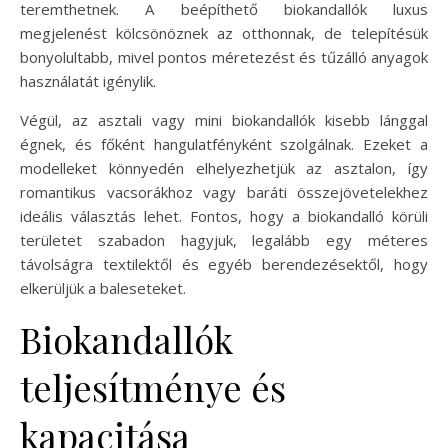
teremthetnek. A beépíthető biokandallók luxus
megjelenést kölcsönöznek az otthonnak, de telepítésük
bonyolultabb, mivel pontos méretezést és tűzálló anyagok
használatát igénylik.
Végül, az asztali vagy mini biokandallók kisebb lánggal
égnek, és főként hangulatfényként szolgálnak. Ezeket a
modelleket könnyedén elhelyezhetjük az asztalon, így
romantikus vacsorákhoz vagy baráti összejövetelekhez
ideális választás lehet. Fontos, hogy a biokandalló körüli
területet szabadon hagyjuk, legalább egy méteres
távolságra textilektől és egyéb berendezésektől, hogy
elkerüljük a baleseteket.
Biokandallók
teljesítménye és
kapacitása