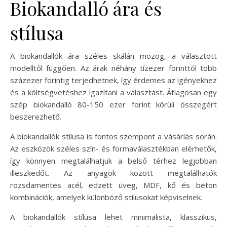
Biokandalló ára és
stílusa
A biokandallók ára széles skálán mozog, a választott
modelltől függően. Az árak néhány tízezer forinttól több
százezer forintig terjedhetnek, így érdemes az igényekhez
és a költségvetéshez igazítani a választást. Átlagosan egy
szép biokandalló 80-150 ezer forint körüli összegért
beszerezhető.
A biokandallók stílusa is fontos szempont a vásárlás során.
Az eszközök széles szín- és formaválasztékban elérhetők,
így könnyen megtalálhatjuk a belső térhez legjobban
illeszkedőt. Az anyagok között megtalálhatók
rozsdamentes acél, edzett üveg, MDF, kő és beton
kombinációk, amelyek különböző stílusokat képviselnek.
A biokandallók stílusa lehet minimalista, klasszikus,