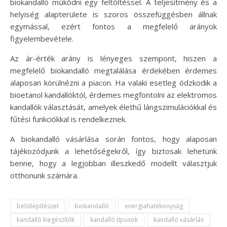
biokandalló működni egy feltöltéssel. A teljesítmény és a
helyiség alapterülete is szoros összefüggésben állnak
egymással, ezért fontos a megfelelő arányok
figyelembevétele.
Az ár-érték arány is lényeges szempont, hiszen a
megfelelő biokandalló megtalálása érdekében érdemes
alaposan körülnézni a piacon. Ha valaki esetleg ódzkodik a
bioetanol kandallóktól, érdemes megfontolni az elektromos
kandallók választását, amelyek élethű lángszimulációkkal és
fűtési funkciókkal is rendelkeznek.
A biokandalló vásárlása során fontos, hogy alaposan
tájékozódjunk a lehetőségekről, így biztosak lehetünk
benne, hogy a legjobban illeszkedő modellt választjuk
otthonunk számára.
belsőépítészet
biokandalló
energiahatékonyság
kandalló kiegészítők
kandalló típusok
kandalló vásárlás