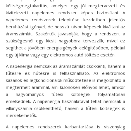
költségmegtakarítás, amelyet egy jól megtervezett és
kivitelezett napelemes rendszer képes biztosítani. A
napelemes rendszerek telepítése kezdetben jelentős
beruházást igényel, de hosszú távon képesek kiváltani az
áramszámlát. Szakértők javasolják, hogy a rendszert a
szükségesnél egy kicsit nagyobbra tervezzük, mivel ez
segíthet a jövőbeni energiaigények kielégítésében, például
egy új klíma vagy egy elektromos autó töltése esetén.
A napenergia nemcsak az áramszámlát csökkenti, hanem a
fűtésre és hűtésre is felhasználható. Az elektromos
kazánok és légkondicionálók működtetése is megoldható a
megtermelt árammal, ami különösen előnyös lehet, amikor
a hagyományos fűtési költségek folyamatosan
emelkednek. A napenergia használatával tehát nemcsak a
villanyszámla csökkenthető, hanem a fűtési költségek is
mérsékelhetők.
A napelemes rendszerek karbantartása is viszonylag