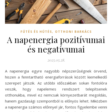
,
FŰTÉS ÉS HŰTÉS
OTTHONI BARKÁCS
A napenergia pozitívumai
és negatívumai
2025.05.28.
A napenergia egyre nagyobb népszerűségnek örvend,
hiszen a fenntartható energiaforrások között kiemelkedő
szerepet játszik. Az utóbbi időszakban sokan fontolóra
veszik, hogy napelemes rendszert telepítsenek
otthonukba, mivel ez nemcsak környezetbarát megoldás,
hanem gazdasági szempontból is előnyös lehet. Miközben
a napenergia számos előnnyel jár, fontos figyelembe venni