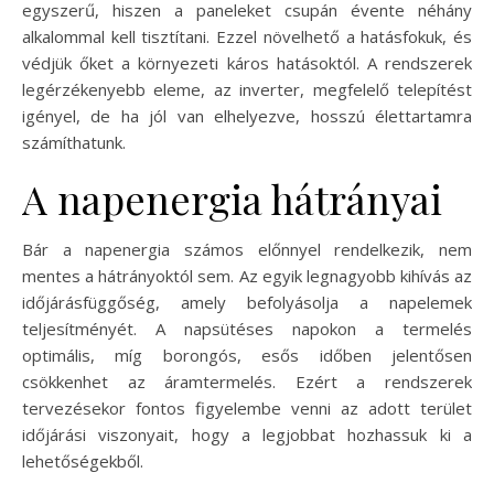
egyszerű, hiszen a paneleket csupán évente néhány
alkalommal kell tisztítani. Ezzel növelhető a hatásfokuk, és
védjük őket a környezeti káros hatásoktól. A rendszerek
legérzékenyebb eleme, az inverter, megfelelő telepítést
igényel, de ha jól van elhelyezve, hosszú élettartamra
számíthatunk.
A napenergia hátrányai
Bár a napenergia számos előnnyel rendelkezik, nem
mentes a hátrányoktól sem. Az egyik legnagyobb kihívás az
időjárásfüggőség, amely befolyásolja a napelemek
teljesítményét. A napsütéses napokon a termelés
optimális, míg borongós, esős időben jelentősen
csökkenhet az áramtermelés. Ezért a rendszerek
tervezésekor fontos figyelembe venni az adott terület
időjárási viszonyait, hogy a legjobbat hozhassuk ki a
lehetőségekből.