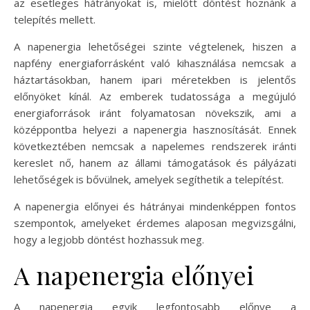
az esetleges hátrányokat is, mielőtt döntést hoznánk a
telepítés mellett.
A napenergia lehetőségei szinte végtelenek, hiszen a
napfény energiaforrásként való kihasználása nemcsak a
háztartásokban, hanem ipari méretekben is jelentős
előnyöket kínál. Az emberek tudatossága a megújuló
energiaforrások iránt folyamatosan növekszik, ami a
középpontba helyezi a napenergia hasznosítását. Ennek
következtében nemcsak a napelemes rendszerek iránti
kereslet nő, hanem az állami támogatások és pályázati
lehetőségek is bővülnek, amelyek segíthetik a telepítést.
A napenergia előnyei és hátrányai mindenképpen fontos
szempontok, amelyeket érdemes alaposan megvizsgálni,
hogy a legjobb döntést hozhassuk meg.
A napenergia előnyei
A napenergia egyik legfontosabb előnye a