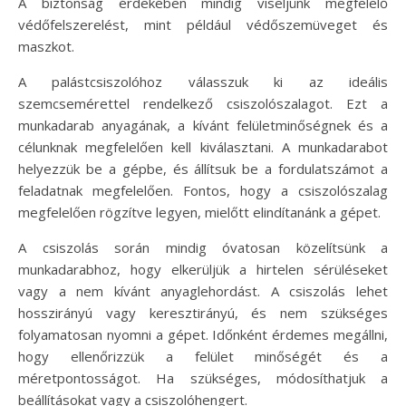
A biztonság érdekében mindig viseljünk megfelelő
védőfelszerelést, mint például védőszemüveget és
maszkot.
A palástcsiszolóhoz válasszuk ki az ideális
szemcsemérettel rendelkező csiszolószalagot. Ezt a
munkadarab anyagának, a kívánt felületminőségnek és a
célunknak megfelelően kell kiválasztani. A munkadarabot
helyezzük be a gépbe, és állítsuk be a fordulatszámot a
feladatnak megfelelően. Fontos, hogy a csiszolószalag
megfelelően rögzítve legyen, mielőtt elindítanánk a gépet.
A csiszolás során mindig óvatosan közelítsünk a
munkadarabhoz, hogy elkerüljük a hirtelen sérüléseket
vagy a nem kívánt anyaglehordást. A csiszolás lehet
hosszirányú vagy keresztirányú, és nem szükséges
folyamatosan nyomni a gépet. Időnként érdemes megállni,
hogy ellenőrizzük a felület minőségét és a
méretpontosságot. Ha szükséges, módosíthatjuk a
beállításokat vagy a csiszolóhengert.