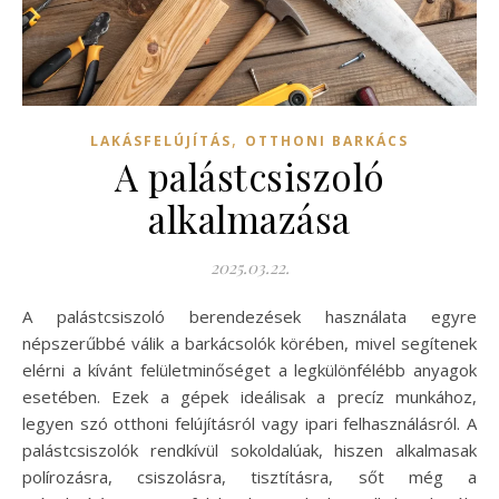
,
LAKÁSFELÚJÍTÁS
OTTHONI BARKÁCS
A palástcsiszoló
alkalmazása
2025.03.22.
A palástcsiszoló berendezések használata egyre
népszerűbbé válik a barkácsolók körében, mivel segítenek
elérni a kívánt felületminőséget a legkülönfélébb anyagok
esetében. Ezek a gépek ideálisak a precíz munkához,
legyen szó otthoni felújításról vagy ipari felhasználásról. A
palástcsiszolók rendkívül sokoldalúak, hiszen alkalmasak
polírozásra, csiszolásra, tisztításra, sőt még a