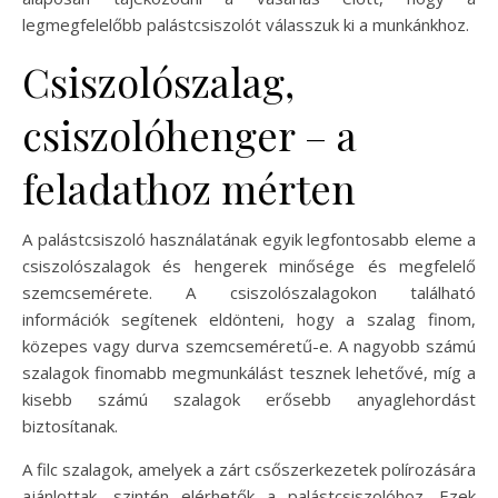
legmegfelelőbb palástcsiszolót válasszuk ki a munkánkhoz.
Csiszolószalag,
csiszolóhenger – a
feladathoz mérten
A palástcsiszoló használatának egyik legfontosabb eleme a
csiszolószalagok és hengerek minősége és megfelelő
szemcsemérete. A csiszolószalagokon található
információk segítenek eldönteni, hogy a szalag finom,
közepes vagy durva szemcseméretű-e. A nagyobb számú
szalagok finomabb megmunkálást tesznek lehetővé, míg a
kisebb számú szalagok erősebb anyaglehordást
biztosítanak.
A filc szalagok, amelyek a zárt csőszerkezetek polírozására
ajánlottak, szintén elérhetők a palástcsiszolóhoz. Ezek