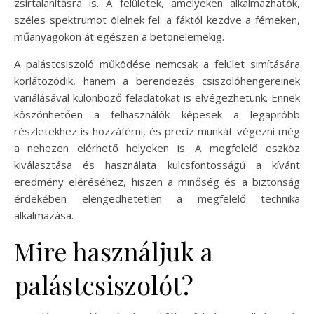
zsírtalanításra is. A felületek, amelyeken alkalmazhatók,
széles spektrumot ölelnek fel: a fáktól kezdve a fémeken,
műanyagokon át egészen a betonelemekig.
A palástcsiszoló működése nemcsak a felület simítására
korlátozódik, hanem a berendezés csiszolóhengereinek
variálásával különböző feladatokat is elvégezhetünk. Ennek
köszönhetően a felhasználók képesek a legapróbb
részletekhez is hozzáférni, és precíz munkát végezni még
a nehezen elérhető helyeken is. A megfelelő eszköz
kiválasztása és használata kulcsfontosságú a kívánt
eredmény eléréséhez, hiszen a minőség és a biztonság
érdekében elengedhetetlen a megfelelő technika
alkalmazása.
Mire használjuk a
palástcsiszolót?