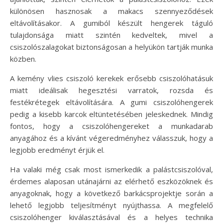
különösen hasznosak a makacs szennyeződések
eltávolításakor. A gumiból készült hengerek táguló
tulajdonsága miatt szintén kedveltek, mivel a
csiszolószalagokat biztonságosan a helyükön tartják munka
közben.
A kemény vlies csiszoló kerekek erősebb csiszolóhatásuk
miatt ideálisak hegesztési varratok, rozsda és
festékrétegek eltávolítására. A gumi csiszolóhengerek
pedig a kisebb karcok eltüntetésében jeleskednek. Mindig
fontos, hogy a csiszolóhengereket a munkadarab
anyagához és a kívánt végeredményhez válasszuk, hogy a
legjobb eredményt érjük el.
Ha valaki még csak most ismerkedik a palástcsiszolóval,
érdemes alaposan utánajárni az elérhető eszközöknek és
anyagoknak, hogy a következő barkácsprojektje során a
lehető legjobb teljesítményt nyújthassa. A megfelelő
csiszolóhenger kiválasztásával és a helyes technika