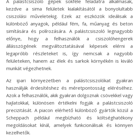
A palástcsiszoló gépek sokféle feladatra alkalmasak,
kezdve a sima felületek kialakításától a bonyolultabb
csiszolási műveletekig. Ezek az eszközök ideálisak a
különböző anyagok, például fém, fa, műanyag és beton
simítására és polírozására. A palástcsiszoló legnagyobb
előnye, hogy a felhasználók a csiszolóhengerek
állásszögének megváltoztatásával képesek elérni a
legapróbb részleteket is, így nemcsak a nagyobb
felületeken, hanem az élek és sarkok környékén is kiváló
munkát végezhetnek.
Az ipari környezetben a palástcsiszolókat gyakran
használják érdesítéshez és méretpontosság eléréséhez.
Azok a felhasználók, akik gyakran dolgoznak csövekkel vagy
hajlatokkal, különösen értékelni fogják a palástcsiszoló
precizitását. A piacon elérhető különböző gyártók közül a
Scheppach például megbízható és költséghatékony
megoldásokat kínál, amelyek funkcionálisak és könnyen
kezelhetők.