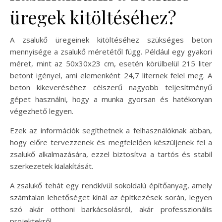
üregek kitöltéséhez?
A zsalukő üregeinek kitöltéséhez szükséges beton
mennyisége a zsalukő méretétől függ. Például egy gyakori
méret, mint az 50x30x23 cm, esetén körülbelül 215 liter
betont igényel, ami elemenként 24,7 liternek felel meg. A
beton kikeveréséhez célszerű nagyobb teljesítményű
gépet használni, hogy a munka gyorsan és hatékonyan
végezhető legyen.
Ezek az információk segíthetnek a felhasználóknak abban,
hogy előre tervezzenek és megfelelően készüljenek fel a
zsalukő alkalmazására, ezzel biztosítva a tartós és stabil
szerkezetek kialakítását.
A zsalukő tehát egy rendkívül sokoldalú építőanyag, amely
számtalan lehetőséget kínál az építkezések során, legyen
szó akár otthoni barkácsolásról, akár professzionális
projektekről.