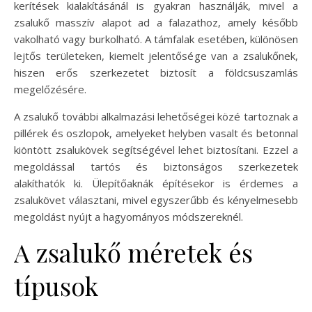
kerítések kialakításánál is gyakran használják, mivel a
zsalukő masszív alapot ad a falazathoz, amely később
vakolható vagy burkolható. A támfalak esetében, különösen
lejtős területeken, kiemelt jelentősége van a zsalukőnek,
hiszen erős szerkezetet biztosít a földcsuszamlás
megelőzésére.
A zsalukő további alkalmazási lehetőségei közé tartoznak a
pillérek és oszlopok, amelyeket helyben vasalt és betonnal
kiöntött zsalukövek segítségével lehet biztosítani. Ezzel a
megoldással tartós és biztonságos szerkezetek
alakíthatók ki. Ülepítőaknák építésekor is érdemes a
zsalukövet választani, mivel egyszerűbb és kényelmesebb
megoldást nyújt a hagyományos módszereknél.
A zsalukő méretek és
típusok