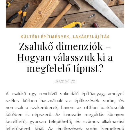
,
KÜLTÉRI ÉPÍTMÉNYEK
LAKÁSFELÚJÍTÁS
Zsalukő dimenziók –
Hogyan válasszuk ki a
megfelelő típust?
2025.06.27.
A zsalukő egy rendkívül sokoldalú építőanyag, amelyet
széles körben használnak az építkezések során, és
nemcsak a szakemberek, hanem az otthoni barkácsolók
körében is népszerű. Az innovatív megoldás könnyen
kezelhető, gyorsan telepíthető, és számos alkalmazási
lehetőséget kínál. Az építkezések során kiemelkedő