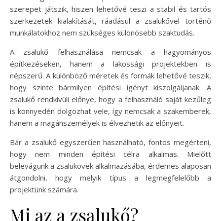
szerepet játszik, hiszen lehetővé teszi a stabil és tartós
szerkezetek kialakítását, ráadásul a zsalukővel történő
munkálatokhoz nem szükséges különösebb szaktudás.
A zsalukő felhasználása nemcsak a hagyományos
építkezéseken, hanem a lakossági projektekben is
népszerű. A különböző méretek és formák lehetővé teszik,
hogy szinte bármilyen építési igényt kiszolgáljanak. A
zsalukő rendkívüli előnye, hogy a felhasználó saját kezűleg
is könnyedén dolgozhat vele, így nemcsak a szakemberek,
hanem a magánszemélyek is élvezhetik az előnyeit.
Bár a zsalukő egyszerűen használható, fontos megérteni,
hogy nem minden építési célra alkalmas. Mielőtt
belevágunk a zsalukövek alkalmazásába, érdemes alaposan
átgondolni, hogy melyik típus a legmegfelelőbb a
projektünk számára.
Mi az a zsalukő?