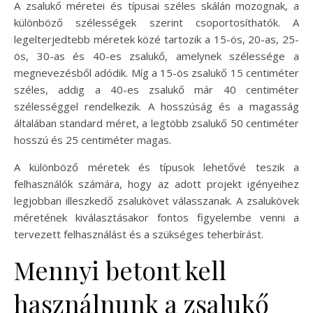
A zsalukő méretei és típusai széles skálán mozognak, a
különböző szélességek szerint csoportosíthatók. A
legelterjedtebb méretek közé tartozik a 15-ös, 20-as, 25-
ös, 30-as és 40-es zsalukő, amelynek szélessége a
megnevezésből adódik. Míg a 15-ös zsalukő 15 centiméter
széles, addig a 40-es zsalukő már 40 centiméter
szélességgel rendelkezik. A hosszúság és a magasság
általában standard méret, a legtöbb zsalukő 50 centiméter
hosszú és 25 centiméter magas.
A különböző méretek és típusok lehetővé teszik a
felhasználók számára, hogy az adott projekt igényeihez
legjobban illeszkedő zsalukövet válasszanak. A zsalukövek
méretének kiválasztásakor fontos figyelembe venni a
tervezett felhasználást és a szükséges teherbírást.
Mennyi betont kell
használnunk a zsalukő