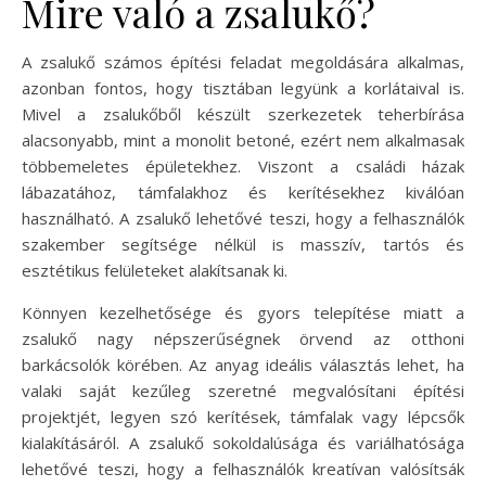
Mire való a zsalukő?
A zsalukő számos építési feladat megoldására alkalmas,
azonban fontos, hogy tisztában legyünk a korlátaival is.
Mivel a zsalukőből készült szerkezetek teherbírása
alacsonyabb, mint a monolit betoné, ezért nem alkalmasak
többemeletes épületekhez. Viszont a családi házak
lábazatához, támfalakhoz és kerítésekhez kiválóan
használható. A zsalukő lehetővé teszi, hogy a felhasználók
szakember segítsége nélkül is masszív, tartós és
esztétikus felületeket alakítsanak ki.
Könnyen kezelhetősége és gyors telepítése miatt a
zsalukő nagy népszerűségnek örvend az otthoni
barkácsolók körében. Az anyag ideális választás lehet, ha
valaki saját kezűleg szeretné megvalósítani építési
projektjét, legyen szó kerítések, támfalak vagy lépcsők
kialakításáról. A zsalukő sokoldalúsága és variálhatósága
lehetővé teszi, hogy a felhasználók kreatívan valósítsák