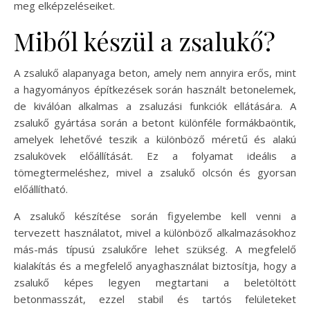
meg elképzeléseiket.
Miből készül a zsalukő?
A zsalukő alapanyaga beton, amely nem annyira erős, mint
a hagyományos építkezések során használt betonelemek,
de kiválóan alkalmas a zsaluzási funkciók ellátására. A
zsalukő gyártása során a betont különféle formákbaöntik,
amelyek lehetővé teszik a különböző méretű és alakú
zsalukövek előállítását. Ez a folyamat ideális a
tömegtermeléshez, mivel a zsalukő olcsón és gyorsan
előállítható.
A zsalukő készítése során figyelembe kell venni a
tervezett használatot, mivel a különböző alkalmazásokhoz
más-más típusú zsalukőre lehet szükség. A megfelelő
kialakítás és a megfelelő anyaghasználat biztosítja, hogy a
zsalukő képes legyen megtartani a beletöltött
betonmasszát, ezzel stabil és tartós felületeket