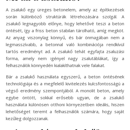
A zsalukő egy üreges betonelem, amely az építkezések
során különböző struktúrák létrehozására szolgál. A
zsalukő legnagyobb előnye, hogy lehetővé teszi a beton
öntését, így a friss beton stabilan tárolható, amíg megköt.
Az anyag viszonylag könnyű, és bár önmagában nem a
legmasszívabb, a betonnal való kombinációja rendkívül
tartós eredményt ad. A zsalukő tehát egyfajta zsaluzási
forma, amely nem igényel nagy zsalutáblákat, így a
felhasználók könnyedén kialakíthatnak vele falakat.
Bár a zsalukő használata egyszerű, a beton öntésének
technológiája és a megfelelő kivitelezés kulcsfontosságú a
végső eredmény szempontjából. A monolit beton, amely
egybe öntött, sokkal erősebb ugyan, de a zsalukő
használata különösen otthoni környezetben ideális, hiszen
lehetőséget teremt a felhasználók számára, hogy saját
kezűleg dolgozzanak.