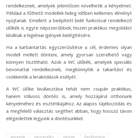
rendelkeznek, amelyek jelentősen növelhetik a kényelmet.
Például a fűthető modellek hideg időben kellemes élményt
nyújtanak. Emellett a beépített bidé funkcióval rendelkező
ülőkék is egyre népszerűbbek, hiszen praktikus megoldást
kínálnak a higiéniai igények kielégítésére.
Ha a karbantartás egyszerűsítése a cél, érdemes olyan
modell mellett dönteni, amely gyorsan szerelhető vagy
könnyen tisztítható. Azok a WC ülőkék, amelyek speciális
bevonattal rendelkeznek, megkönnyítik a takarítást és
csökkentik a lerakódások esélyét.
A WC ülőke kiválasztása tehát nem csupán praktikus,
hanem stílusos döntés is, amely hozzájárul otthonunk
kényelméhez és esztétikájához. Az alapos tájékozódás és
a megfelelő választás segíthet abban, hogy hosszú távon
elégedettek legyünk a döntésünkkel.
anyagok
beszerelés
design
fürdőszoba