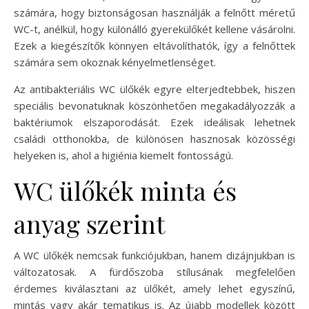
számára, hogy biztonságosan használják a felnőtt méretű
WC-t, anélkül, hogy különálló gyerekülőkét kellene vásárolni.
Ezek a kiegészítők könnyen eltávolíthatók, így a felnőttek
számára sem okoznak kényelmetlenséget.
Az antibakteriális WC ülőkék egyre elterjedtebbek, hiszen
speciális bevonatuknak köszönhetően megakadályozzák a
baktériumok elszaporodását. Ezek ideálisak lehetnek
családi otthonokba, de különösen hasznosak közösségi
helyeken is, ahol a higiénia kiemelt fontosságú.
WC ülőkék minta és
anyag szerint
A WC ülőkék nemcsak funkciójukban, hanem dizájnjukban is
változatosak. A fürdőszoba stílusának megfelelően
érdemes kiválasztani az ülőkét, amely lehet egyszínű,
mintás vagy akár tematikus is. Az újabb modellek között