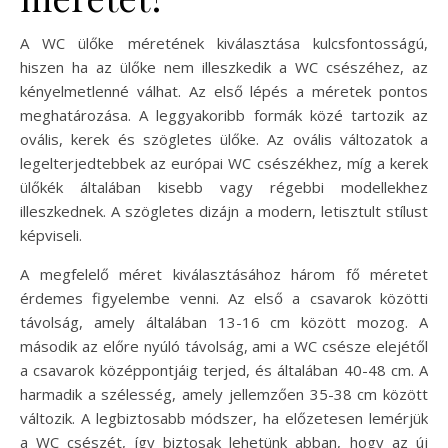
A WC ülőke méretének kiválasztása kulcsfontosságú,
hiszen ha az ülőke nem illeszkedik a WC csészéhez, az
kényelmetlenné válhat. Az első lépés a méretek pontos
meghatározása. A leggyakoribb formák közé tartozik az
ovális, kerek és szögletes ülőke. Az ovális változatok a
legelterjedtebbek az európai WC csészékhez, míg a kerek
ülőkék általában kisebb vagy régebbi modellekhez
illeszkednek. A szögletes dizájn a modern, letisztult stílust
képviseli.
A megfelelő méret kiválasztásához három fő méretet
érdemes figyelembe venni. Az első a csavarok közötti
távolság, amely általában 13-16 cm között mozog. A
második az előre nyúló távolság, ami a WC csésze elejétől
a csavarok középpontjáig terjed, és általában 40-48 cm. A
harmadik a szélesség, amely jellemzően 35-38 cm között
változik. A legbiztosabb módszer, ha előzetesen lemérjük
a WC csészét, így biztosak lehetünk abban, hogy az új