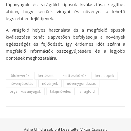
tápanyagok és virágföld típusok kiválasztása segíthet
abban, hogy kertünk virágai és növényei a lehető
legszebben fejlődjenek.
A virágföld helyes használata és a megfelelő típusok
kiválasztása tehát alapvetően befolyásolja a növények
egészségét és fejlődését, így érdemes időt szánni a
megfelelő információk összegyűjtésére és a legjobb
döntések meghozatalára.
földkeverék
kertészet
kerti eszközök
kerti tippek
növényápolás
növények
növénygondozás
organikus anyagok
talajművelés
virágföld
Ashe Child a sablont készítette:
Viktor Csaszar.