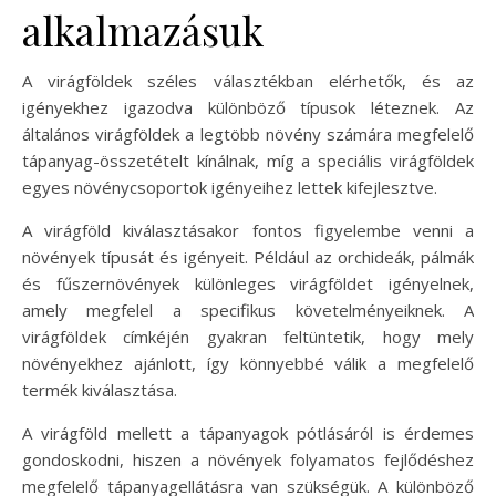
alkalmazásuk
A virágföldek széles választékban elérhetők, és az
igényekhez igazodva különböző típusok léteznek. Az
általános virágföldek a legtöbb növény számára megfelelő
tápanyag-összetételt kínálnak, míg a speciális virágföldek
egyes növénycsoportok igényeihez lettek kifejlesztve.
A virágföld kiválasztásakor fontos figyelembe venni a
növények típusát és igényeit. Például az orchideák, pálmák
és fűszernövények különleges virágföldet igényelnek,
amely megfelel a specifikus követelményeiknek. A
virágföldek címkéjén gyakran feltüntetik, hogy mely
növényekhez ajánlott, így könnyebbé válik a megfelelő
termék kiválasztása.
A virágföld mellett a tápanyagok pótlásáról is érdemes
gondoskodni, hiszen a növények folyamatos fejlődéshez
megfelelő tápanyagellátásra van szükségük. A különböző