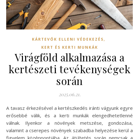
,
KÁRTEVŐK ELLENI VÉDEKEZÉS
KERT ÉS KERTI MUNKÁK
Virágföld alkalmazása a
kertészeti tevékenységek
során
2025.06.21.
A tavasz érkezésével a kertészkedés iránti vágyunk egyre
erősebbé válik, és a kerti munkák elengedhetetlenné
válnak. Ilyenkor a növények metszése, gondozása,
valamint a cserepes növények szabadba helyezése kerül a
figyelem középpontjába. Az átültetés során nemcsak a