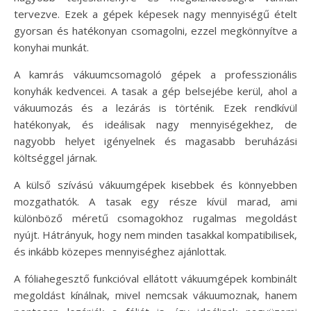
tervezve. Ezek a gépek képesek nagy mennyiségű ételt
gyorsan és hatékonyan csomagolni, ezzel megkönnyítve a
konyhai munkát.
A kamrás vákuumcsomagoló gépek a professzionális
konyhák kedvencei. A tasak a gép belsejébe kerül, ahol a
vákuumozás és a lezárás is történik. Ezek rendkívül
hatékonyak, és ideálisak nagy mennyiségekhez, de
nagyobb helyet igényelnek és magasabb beruházási
költséggel járnak.
A külső szívású vákuumgépek kisebbek és könnyebben
mozgathatók. A tasak egy része kívül marad, ami
különböző méretű csomagokhoz rugalmas megoldást
nyújt. Hátrányuk, hogy nem minden tasakkal kompatibilisek,
és inkább közepes mennyiséghez ajánlottak.
A fóliahegesztő funkcióval ellátott vákuumgépek kombinált
megoldást kínálnak, mivel nemcsak vákuumoznak, hanem