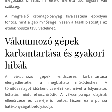
megoldást kínálnak, ha eltérő méretű csomagokra van
szükség.
A megfelelő csomagolóanyag kiválasztása éppolyan
fontos, mint a gép minősége, hiszen a tasak biztosítja az
ételek hosszú távú védelmét.
Vákuumozó gépek
karbantartása és gyakori
hibák
A vákuumozó gépek rendszeres karbantartása
elengedhetetlen a megbízható működéshez. A
tömítőszalagot időnként cserélni kell, mivel a folyamatos
hőhatás miatt elhasználódik. A vákuumpumpa olajának
ellenőrzése és cseréje is fontos, hiszen ez a pumpa
hatékonyságát befolyásolja.