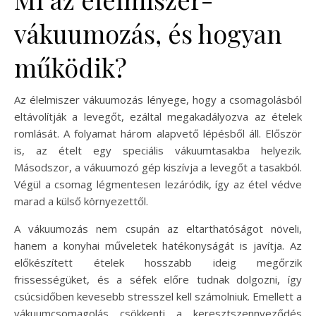
vákuumozás, és hogyan
működik?
Az élelmiszer vákuumozás lényege, hogy a csomagolásból
eltávolítják a levegőt, ezáltal megakadályozva az ételek
romlását. A folyamat három alapvető lépésből áll. Először
is, az ételt egy speciális vákuumtasakba helyezik.
Másodszor, a vákuumozó gép kiszívja a levegőt a tasakból.
Végül a csomag légmentesen lezáródik, így az étel védve
marad a külső környezettől.
A vákuumozás nem csupán az eltarthatóságot növeli,
hanem a konyhai műveletek hatékonyságát is javítja. Az
előkészített ételek hosszabb ideig megőrzik
frissességüket, és a séfek előre tudnak dolgozni, így
csúcsidőben kevesebb stresszel kell számolniuk. Emellett a
vákuumcsomagolás csökkenti a keresztszennyeződés