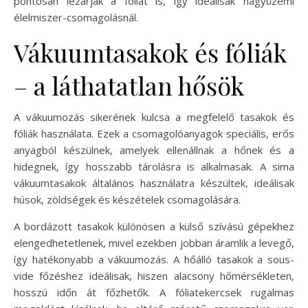
pontosan lezárják a fóliát is, így ideálisak nagyüzemi
élelmiszer-csomagolásnál.
Vákuumtasakok és fóliák
– a láthatatlan hősök
A vákuumozás sikerének kulcsa a megfelelő tasakok és
fóliák használata. Ezek a csomagolóanyagok speciális, erős
anyagból készülnek, amelyek ellenállnak a hőnek és a
hidegnek, így hosszabb tárolásra is alkalmasak. A sima
vákuumtasakok általános használatra készültek, ideálisak
húsok, zöldségek és készételek csomagolására.
A bordázott tasakok különösen a külső szívású gépekhez
elengedhetetlenek, mivel ezekben jobban áramlik a levegő,
így hatékonyabb a vákuumozás. A hőálló tasakok a sous-
vide főzéshez ideálisak, hiszen alacsony hőmérsékleten,
hosszú időn át főzhetők. A fóliatekercsek rugalmas