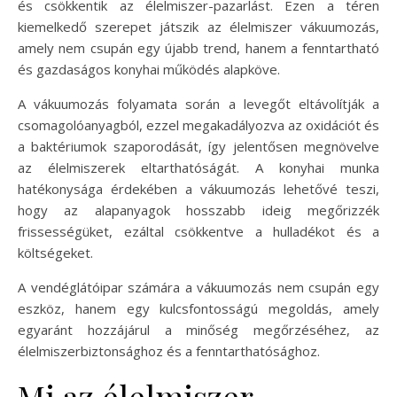
és csökkentik az élelmiszer-pazarlást. Ezen a téren
kiemelkedő szerepet játszik az élelmiszer vákuumozás,
amely nem csupán egy újabb trend, hanem a fenntartható
és gazdaságos konyhai működés alapköve.
A vákuumozás folyamata során a levegőt eltávolítják a
csomagolóanyagból, ezzel megakadályozva az oxidációt és
a baktériumok szaporodását, így jelentősen megnövelve
az élelmiszerek eltarthatóságát. A konyhai munka
hatékonysága érdekében a vákuumozás lehetővé teszi,
hogy az alapanyagok hosszabb ideig megőrizzék
frissességüket, ezáltal csökkentve a hulladékot és a
költségeket.
A vendéglátóipar számára a vákuumozás nem csupán egy
eszköz, hanem egy kulcsfontosságú megoldás, amely
egyaránt hozzájárul a minőség megőrzéséhez, az
élelmiszerbiztonsághoz és a fenntarthatósághoz.
Mi az élelmiszer-