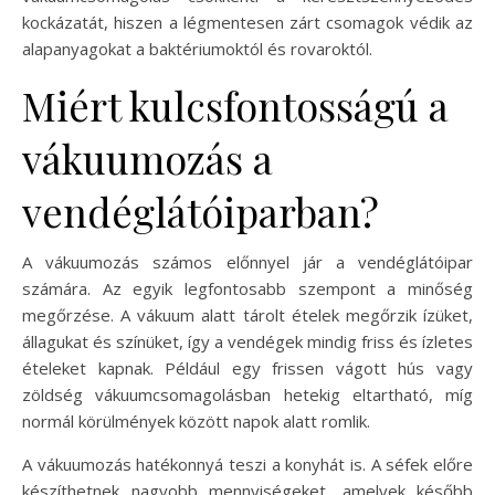
kockázatát, hiszen a légmentesen zárt csomagok védik az
alapanyagokat a baktériumoktól és rovaroktól.
Miért kulcsfontosságú a
vákuumozás a
vendéglátóiparban?
A vákuumozás számos előnnyel jár a vendéglátóipar
számára. Az egyik legfontosabb szempont a minőség
megőrzése. A vákuum alatt tárolt ételek megőrzik ízüket,
állagukat és színüket, így a vendégek mindig friss és ízletes
ételeket kapnak. Például egy frissen vágott hús vagy
zöldség vákuumcsomagolásban hetekig eltartható, míg
normál körülmények között napok alatt romlik.
A vákuumozás hatékonnyá teszi a konyhát is. A séfek előre
készíthetnek nagyobb mennyiségeket, amelyek később