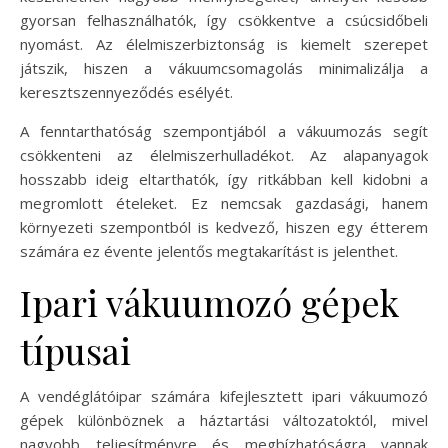
gyorsan felhasználhatók, így csökkentve a csúcsidőbeli
nyomást. Az élelmiszerbiztonság is kiemelt szerepet
játszik, hiszen a vákuumcsomagolás minimalizálja a
keresztszennyeződés esélyét.
A fenntarthatóság szempontjából a vákuumozás segít
csökkenteni az élelmiszerhulladékot. Az alapanyagok
hosszabb ideig eltarthatók, így ritkábban kell kidobni a
megromlott ételeket. Ez nemcsak gazdasági, hanem
környezeti szempontból is kedvező, hiszen egy étterem
számára ez évente jelentős megtakarítást is jelenthet.
Ipari vákuumozó gépek
típusai
A vendéglátóipar számára kifejlesztett ipari vákuumozó
gépek különböznek a háztartási változatoktól, mivel
nagyobb teljesítményre és megbízhatóságra vannak