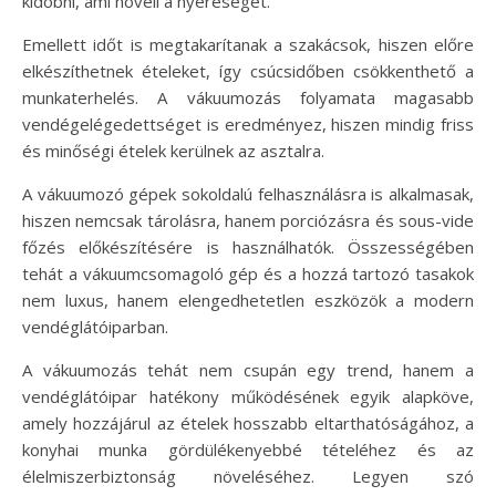
kidobni, ami növeli a nyereséget.
Emellett időt is megtakarítanak a szakácsok, hiszen előre
elkészíthetnek ételeket, így csúcsidőben csökkenthető a
munkaterhelés. A vákuumozás folyamata magasabb
vendégelégedettséget is eredményez, hiszen mindig friss
és minőségi ételek kerülnek az asztalra.
A vákuumozó gépek sokoldalú felhasználásra is alkalmasak,
hiszen nemcsak tárolásra, hanem porciózásra és sous-vide
főzés előkészítésére is használhatók. Összességében
tehát a vákuumcsomagoló gép és a hozzá tartozó tasakok
nem luxus, hanem elengedhetetlen eszközök a modern
vendéglátóiparban.
A vákuumozás tehát nem csupán egy trend, hanem a
vendéglátóipar hatékony működésének egyik alapköve,
amely hozzájárul az ételek hosszabb eltarthatóságához, a
konyhai munka gördülékenyebbé tételéhez és az
élelmiszerbiztonság növeléséhez. Legyen szó