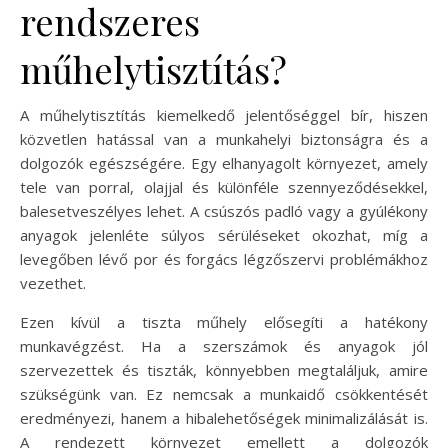
rendszeres
műhelytisztítás?
A műhelytisztítás kiemelkedő jelentőséggel bír, hiszen
közvetlen hatással van a munkahelyi biztonságra és a
dolgozók egészségére. Egy elhanyagolt környezet, amely
tele van porral, olajjal és különféle szennyeződésekkel,
balesetveszélyes lehet. A csúszós padló vagy a gyúlékony
anyagok jelenléte súlyos sérüléseket okozhat, míg a
levegőben lévő por és forgács légzőszervi problémákhoz
vezethet.
Ezen kívül a tiszta műhely elősegíti a hatékony
munkavégzést. Ha a szerszámok és anyagok jól
szervezettek és tiszták, könnyebben megtaláljuk, amire
szükségünk van. Ez nemcsak a munkaidő csökkentését
eredményezi, hanem a hibalehetőségek minimalizálását is.
A rendezett környezet emellett a dolgozók