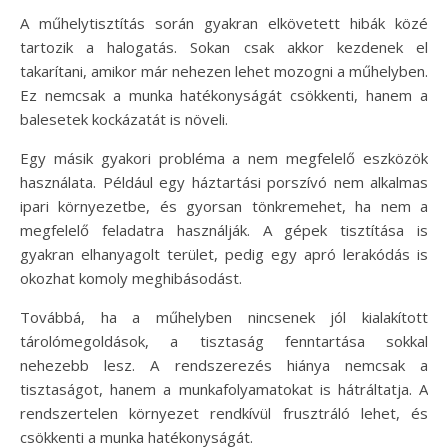
A műhelytisztítás során gyakran elkövetett hibák közé
tartozik a halogatás. Sokan csak akkor kezdenek el
takarítani, amikor már nehezen lehet mozogni a műhelyben.
Ez nemcsak a munka hatékonyságát csökkenti, hanem a
balesetek kockázatát is növeli.
Egy másik gyakori probléma a nem megfelelő eszközök
használata. Például egy háztartási porszívó nem alkalmas
ipari környezetbe, és gyorsan tönkremehet, ha nem a
megfelelő feladatra használják. A gépek tisztítása is
gyakran elhanyagolt terület, pedig egy apró lerakódás is
okozhat komoly meghibásodást.
Továbbá, ha a műhelyben nincsenek jól kialakított
tárolómegoldások, a tisztaság fenntartása sokkal
nehezebb lesz. A rendszerezés hiánya nemcsak a
tisztaságot, hanem a munkafolyamatokat is hátráltatja. A
rendszertelen környezet rendkívül frusztráló lehet, és
csökkenti a munka hatékonyságát.