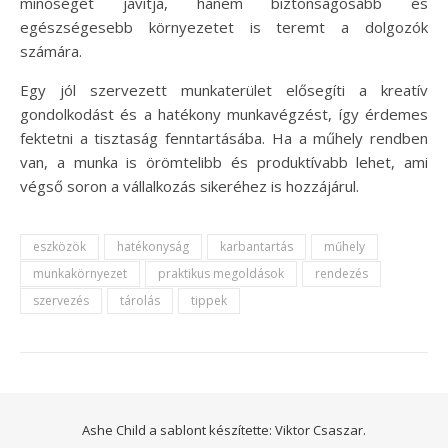
minőségét javítja, hanem biztonságosabb és
egészségesebb környezetet is teremt a dolgozók
számára.
Egy jól szervezett munkaterület elősegíti a kreatív
gondolkodást és a hatékony munkavégzést, így érdemes
fektetni a tisztaság fenntartásába. Ha a műhely rendben
van, a munka is örömtelibb és produktívabb lehet, ami
végső soron a vállalkozás sikeréhez is hozzájárul.
eszközök
hatékonyság
karbantartás
műhely
munkakörnyezet
praktikus megoldások
rendezés
szervezés
tárolás
tippek
Ashe Child a sablont készítette:
Viktor Csaszar.