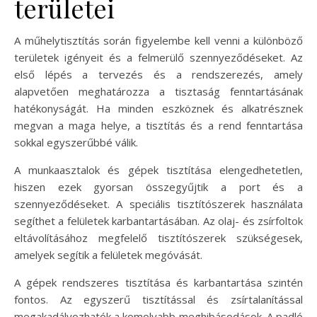
területei
A műhelytisztítás során figyelembe kell venni a különböző
területek igényeit és a felmerülő szennyeződéseket. Az
első lépés a tervezés és a rendszerezés, amely
alapvetően meghatározza a tisztaság fenntartásának
hatékonyságát. Ha minden eszköznek és alkatrésznek
megvan a maga helye, a tisztítás és a rend fenntartása
sokkal egyszerűbbé válik.
A munkaasztalok és gépek tisztítása elengedhetetlen,
hiszen ezek gyorsan összegyűjtik a port és a
szennyeződéseket. A speciális tisztítószerek használata
segíthet a felületek karbantartásában. Az olaj- és zsírfoltok
eltávolításához megfelelő tisztítószerek szükségesek,
amelyek segítik a felületek megóvását.
A gépek rendszeres tisztítása és karbantartása szintén
fontos. Az egyszerű tisztítással és zsírtalanítással
megakadályozhatók a komolyabb meghibásodások. A padló