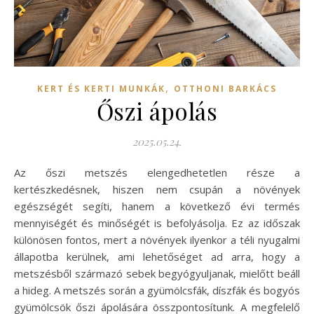
,
KERT ÉS KERTI MUNKÁK
OTTHONI BARKÁCS
Őszi ápolás
2025.05.24.
Az őszi metszés elengedhetetlen része a
kertészkedésnek, hiszen nem csupán a növények
egészségét segíti, hanem a következő évi termés
mennyiségét és minőségét is befolyásolja. Ez az időszak
különösen fontos, mert a növények ilyenkor a téli nyugalmi
állapotba kerülnek, ami lehetőséget ad arra, hogy a
metszésből származó sebek begyógyuljanak, mielőtt beáll
a hideg. A metszés során a gyümölcsfák, díszfák és bogyós
gyümölcsök őszi ápolására összpontosítunk. A megfelelő