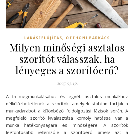
,
LAKÁSFELÚJÍTÁS
OTTHONI BARKÁCS
Milyen minőségi asztalos
szorítót válasszak, ha
lényeges a szorítóerő?
2025.03.19.
A fa megmunkálásához és egyéb asztalos munkákhoz
nélkülözhetetlenek a szorítók, amelyek stabilan tartják a
munkadarabot a különböző feldolgozási fázisok során. A
megfelelő szorító kiválasztása komoly hatással van a
munka hatékonyságára és minőségére. A szorítók
legfontosabb jellemzője a szorítóerő, amely azt a