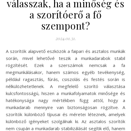
válasszak, ha a minőség és
a szorítóerő a fő
szempont?
2024.01.31.
A szorítók alapvető eszközök a faipari és asztalos munkák
során, mivel lehetővé teszik a munkadarabok stabil
rögzítését. Ezek a szerszámok nemcsak a fa
megmunkálásakor, hanem számos egyéb tevékenység,
például ragasztás, fúrás, csiszolás és festés során is
nélkülözhetetlenek. A megfelelő szorító választása
kulcsfontosságú, hiszen a munkafolyamatok minősége és
hatékonysága nagy mértékben függ attól, hogy a
munkadarab mennyire van biztonságosan rögzítve. A
szorítók különböző típusai és méretei léteznek, amelyek
különböző igényeket szolgálnak ki. Az asztalos szorítók
nem csupán a munkadarab stabilizálását segítik elő, hanem