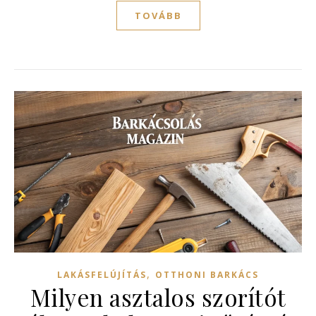
TOVÁBB
,
LAKÁSFELÚJÍTÁS
OTTHONI BARKÁCS
Milyen asztalos szorítót