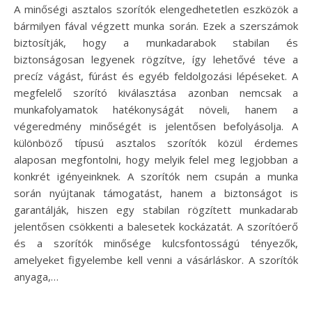
A minőségi asztalos szorítók elengedhetetlen eszközök a
bármilyen fával végzett munka során. Ezek a szerszámok
biztosítják, hogy a munkadarabok stabilan és
biztonságosan legyenek rögzítve, így lehetővé téve a
precíz vágást, fúrást és egyéb feldolgozási lépéseket. A
megfelelő szorító kiválasztása azonban nemcsak a
munkafolyamatok hatékonyságát növeli, hanem a
végeredmény minőségét is jelentősen befolyásolja. A
különböző típusú asztalos szorítók közül érdemes
alaposan megfontolni, hogy melyik felel meg legjobban a
konkrét igényeinknek. A szorítók nem csupán a munka
során nyújtanak támogatást, hanem a biztonságot is
garantálják, hiszen egy stabilan rögzített munkadarab
jelentősen csökkenti a balesetek kockázatát. A szorítóerő
és a szorítók minősége kulcsfontosságú tényezők,
amelyeket figyelembe kell venni a vásárláskor. A szorítók
anyaga,…