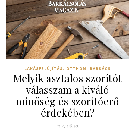
,
LAKÁSFELÚJÍTÁS
OTTHONI BARKÁCS
Melyik asztalos szorítót
válasszam a kiváló
minőség és szorítóerő
érdekében?
2024.08.30.