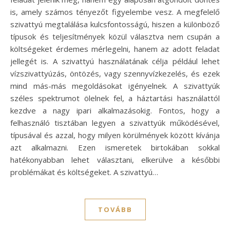
is, amely számos tényezőt figyelembe vesz. A megfelelő
szivattyú megtalálása kulcsfontosságú, hiszen a különböző
típusok és teljesítmények közül választva nem csupán a
költségeket érdemes mérlegelni, hanem az adott feladat
jellegét is. A szivattyú használatának célja például lehet
vízszivattyúzás, öntözés, vagy szennyvízkezelés, és ezek
mind más-más megoldásokat igényelnek. A szivattyúk
széles spektrumot ölelnek fel, a háztartási használattól
kezdve a nagy ipari alkalmazásokig. Fontos, hogy a
felhasználó tisztában legyen a szivattyúk működésével,
típusával és azzal, hogy milyen körülmények között kívánja
azt alkalmazni. Ezen ismeretek birtokában sokkal
hatékonyabban lehet választani, elkerülve a későbbi
problémákat és költségeket. A szivattyú…
TOVÁBB