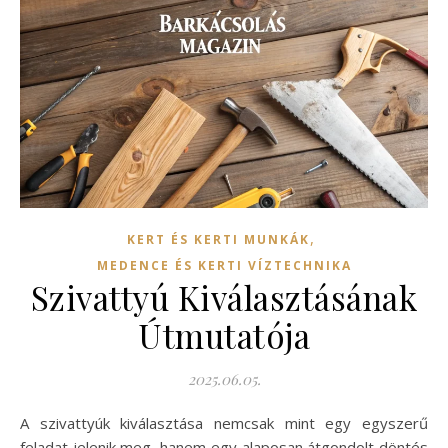
,
KERT ÉS KERTI MUNKÁK
MEDENCE ÉS KERTI VÍZTECHNIKA
Szivattyú Kiválasztásának
Útmutatója
2025.06.05.
A szivattyúk kiválasztása nemcsak mint egy egyszerű
feladat jelenik meg, hanem egy alaposan átgondolt döntés