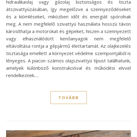
hidraulikaolaj vagy gázolaj biztonságos és tiszta
átszivattyúzásában, így megelőzve a szennyeződéseket
és a kiömléseket, miközben időt és energiát spórolnak
meg. A nem megfelelő szivattyú használata hosszú távon
károsíthatja a motorokat és gépeket, hiszen a szennyezett
vagy elhasználódott kenőanyagok nem megfelelő
eltávolítása rontja a gépjármű élettartamát. Az olajkezelés
tisztasága emellett a környezet védelme szempontjából is
lényeges. A piacon számos olajszivattyú típust találhatunk,
amelyek különböző konstrukcióval és működési elvvel
rendelkeznek.…
TOVÁBB