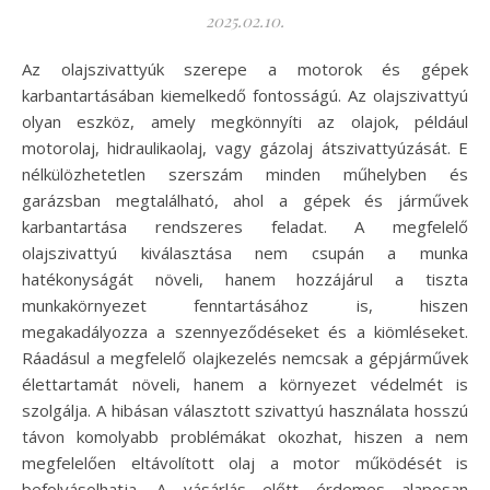
2025.02.10.
Az olajszivattyúk szerepe a motorok és gépek
karbantartásában kiemelkedő fontosságú. Az olajszivattyú
olyan eszköz, amely megkönnyíti az olajok, például
motorolaj, hidraulikaolaj, vagy gázolaj átszivattyúzását. E
nélkülözhetetlen szerszám minden műhelyben és
garázsban megtalálható, ahol a gépek és járművek
karbantartása rendszeres feladat. A megfelelő
olajszivattyú kiválasztása nem csupán a munka
hatékonyságát növeli, hanem hozzájárul a tiszta
munkakörnyezet fenntartásához is, hiszen
megakadályozza a szennyeződéseket és a kiömléseket.
Ráadásul a megfelelő olajkezelés nemcsak a gépjárművek
élettartamát növeli, hanem a környezet védelmét is
szolgálja. A hibásan választott szivattyú használata hosszú
távon komolyabb problémákat okozhat, hiszen a nem
megfelelően eltávolított olaj a motor működését is
befolyásolhatja. A vásárlás előtt érdemes alaposan