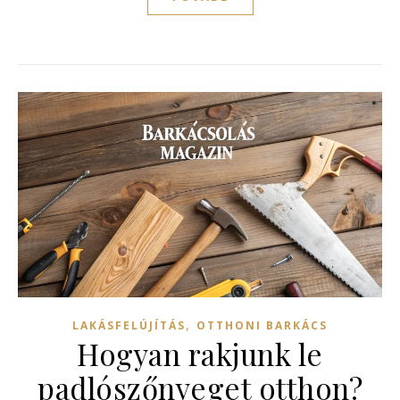
,
LAKÁSFELÚJÍTÁS
OTTHONI BARKÁCS
Hogyan rakjunk le
padlószőnyeget otthon?