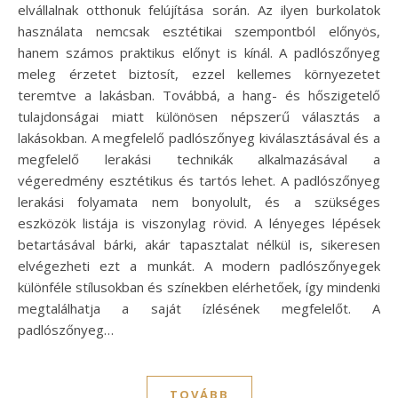
elvállalnak otthonuk felújítása során. Az ilyen burkolatok
használata nemcsak esztétikai szempontból előnyös,
hanem számos praktikus előnyt is kínál. A padlószőnyeg
meleg érzetet biztosít, ezzel kellemes környezetet
teremtve a lakásban. Továbbá, a hang- és hőszigetelő
tulajdonságai miatt különösen népszerű választás a
lakásokban. A megfelelő padlószőnyeg kiválasztásával és a
megfelelő lerakási technikák alkalmazásával a
végeredmény esztétikus és tartós lehet. A padlószőnyeg
lerakási folyamata nem bonyolult, és a szükséges
eszközök listája is viszonylag rövid. A lényeges lépések
betartásával bárki, akár tapasztalat nélkül is, sikeresen
elvégezheti ezt a munkát. A modern padlószőnyegek
különféle stílusokban és színekben elérhetőek, így mindenki
megtalálhatja a saját ízlésének megfelelőt. A
padlószőnyeg…
TOVÁBB