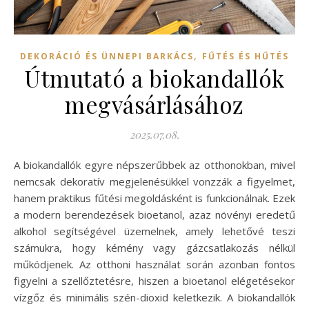
,
DEKORÁCIÓ ÉS ÜNNEPI BARKÁCS
FŰTÉS ÉS HŰTÉS
Útmutató a biokandallók
megvásárlásához
2025.07.08.
A biokandallók egyre népszerűbbek az otthonokban, mivel
nemcsak dekoratív megjelenésükkel vonzzák a figyelmet,
hanem praktikus fűtési megoldásként is funkcionálnak. Ezek
a modern berendezések bioetanol, azaz növényi eredetű
alkohol segítségével üzemelnek, amely lehetővé teszi
számukra, hogy kémény vagy gázcsatlakozás nélkül
működjenek. Az otthoni használat során azonban fontos
figyelni a szellőztetésre, hiszen a bioetanol elégetésekor
vízgőz és minimális szén-dioxid keletkezik. A biokandallók