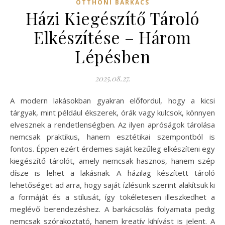
OTTHONI BARKÁCS
Házi Kiegészítő Tároló
Elkészítése – Három
Lépésben
2025.08.27.
A modern lakásokban gyakran előfordul, hogy a kicsi
tárgyak, mint például ékszerek, órák vagy kulcsok, könnyen
elvesznek a rendetlenségben. Az ilyen apróságok tárolása
nemcsak praktikus, hanem esztétikai szempontból is
fontos. Éppen ezért érdemes saját kezűleg elkészíteni egy
kiegészítő tárolót, amely nemcsak hasznos, hanem szép
dísze is lehet a lakásnak. A házilag készített tároló
lehetőséget ad arra, hogy saját ízlésünk szerint alakítsuk ki
a formáját és a stílusát, így tökéletesen illeszkedhet a
meglévő berendezéshez. A barkácsolás folyamata pedig
nemcsak szórakoztató, hanem kreatív kihívást is jelent. A