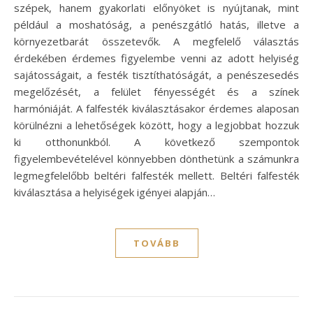
szépek, hanem gyakorlati előnyöket is nyújtanak, mint
például a moshatóság, a penészgátló hatás, illetve a
környezetbarát összetevők. A megfelelő választás
érdekében érdemes figyelembe venni az adott helyiség
sajátosságait, a festék tisztíthatóságát, a penészesedés
megelőzését, a felület fényességét és a színek
harmóniáját. A falfesték kiválasztásakor érdemes alaposan
körülnézni a lehetőségek között, hogy a legjobbat hozzuk
ki otthonunkból. A következő szempontok
figyelembevételével könnyebben dönthetünk a számunkra
legmegfelelőbb beltéri falfesték mellett. Beltéri falfesték
kiválasztása a helyiségek igényei alapján…
TOVÁBB