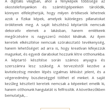
A digitális világban, ahol a fényképek többsége az
okostelefonjainkon és számítógépeinken tárolódik,
könnyen elfelejthetjük, hogy milyen értékesek lehetnek
azok a fizikai képek, amelyek különleges pillanatokat
örökítenek meg. A saját készítésű képtartók nemcsak
dekoratív elemek a lakásban, hanem emlékeink
megőrzésére is nagyszerű módot kínálnak. Az ilyen
keretek elkészítése nemcsak szórakoztató tevékenység,
hanem lehetőséget ad arra is, hogy kreatívan kifejezzük
magunkat, és egyedi darabokat hozzunk létre otthonunkba.
A képtartó készítése során számos anyagra és
szerszámra lesz szükség. A tervezéstől kezdve a
kivitelezésig minden lépés izgalmas kihívást jelent, és a
végeredmény büszkeséggel tölthet el minket. A saját
kezűleg készített keretek nemcsak a képeinket emelik ki,
hanem otthonunk hangulatát is felfrissítik. A következőkben
bemutatjuk,…