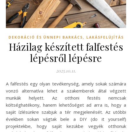
,
DEKORÁCIÓ ÉS ÜNNEPI BARKÁCS
LAKÁSFELÚJÍTÁS
Házilag készített falfestés
lépésről lépésre
2025.10.11.
A falfestés egy olyan tevékenység, amely sokak számára
vonzó alternatíva lehet a szakemberek által végzett
munkák helyett. Az otthoni festés nemcsak
költséghatékony, hanem lehetőséget ad arra is, hogy a
saját ízlésünkre szabjuk a tér megjelenését. Az utóbbi
években sokan vágtak bele a DIY (do it yourself)
projektekbe, hogy saját kezükbe vegyék otthonuk