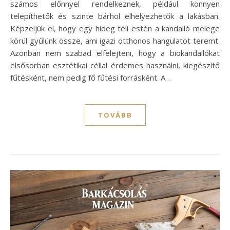
számos előnnyel rendelkeznek, például könnyen
telepíthetők és szinte bárhol elhelyezhetők a lakásban.
Képzeljük el, hogy egy hideg téli estén a kandalló melege
körül gyűlünk össze, ami igazi otthonos hangulatot teremt.
Azonban nem szabad elfelejteni, hogy a biokandallókat
elsősorban esztétikai céllal érdemes használni, kiegészítő
fűtésként, nem pedig fő fűtési forrásként. A…
TOVÁBB