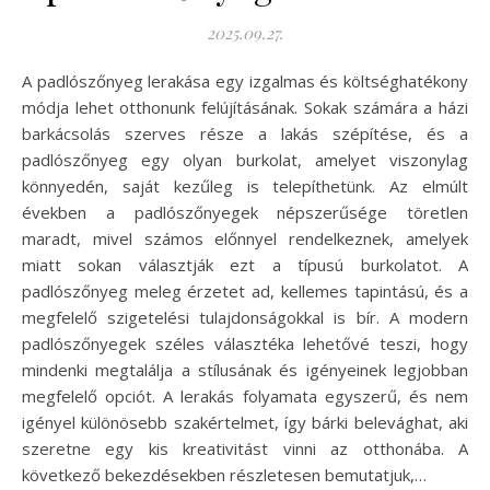
2025.09.27.
A padlószőnyeg lerakása egy izgalmas és költséghatékony
módja lehet otthonunk felújításának. Sokak számára a házi
barkácsolás szerves része a lakás szépítése, és a
padlószőnyeg egy olyan burkolat, amelyet viszonylag
könnyedén, saját kezűleg is telepíthetünk. Az elmúlt
években a padlószőnyegek népszerűsége töretlen
maradt, mivel számos előnnyel rendelkeznek, amelyek
miatt sokan választják ezt a típusú burkolatot. A
padlószőnyeg meleg érzetet ad, kellemes tapintású, és a
megfelelő szigetelési tulajdonságokkal is bír. A modern
padlószőnyegek széles választéka lehetővé teszi, hogy
mindenki megtalálja a stílusának és igényeinek legjobban
megfelelő opciót. A lerakás folyamata egyszerű, és nem
igényel különösebb szakértelmet, így bárki belevághat, aki
szeretne egy kis kreativitást vinni az otthonába. A
következő bekezdésekben részletesen bemutatjuk,…