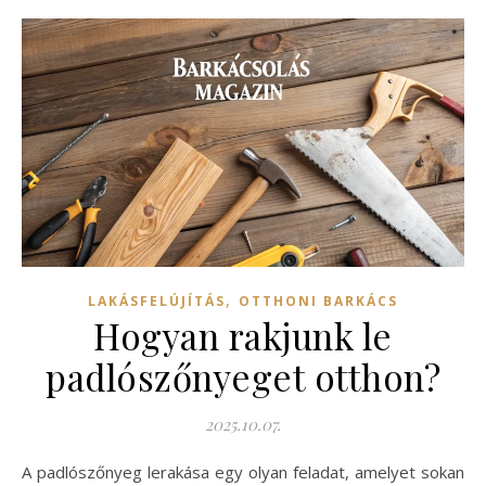
,
LAKÁSFELÚJÍTÁS
OTTHONI BARKÁCS
Hogyan rakjunk le
padlószőnyeget otthon?
2025.10.07.
A padlószőnyeg lerakása egy olyan feladat, amelyet sokan