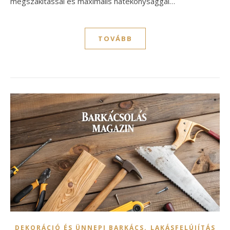
megszakítással és maximális hatékonysággal…
TOVÁBB
,
DEKORÁCIÓ ÉS ÜNNEPI BARKÁCS
LAKÁSFELÚJÍTÁS