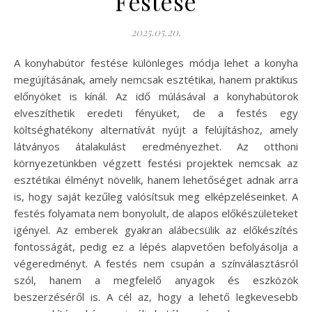
Festése
2025.05.20.
A konyhabútor festése különleges módja lehet a konyha
megújításának, amely nemcsak esztétikai, hanem praktikus
előnyöket is kínál. Az idő múlásával a konyhabútorok
elveszíthetik eredeti fényüket, de a festés egy
költséghatékony alternatívát nyújt a felújításhoz, amely
látványos átalakulást eredményezhet. Az otthoni
környezetünkben végzett festési projektek nemcsak az
esztétikai élményt növelik, hanem lehetőséget adnak arra
is, hogy saját kezűleg valósítsuk meg elképzeléseinket. A
festés folyamata nem bonyolult, de alapos előkészületeket
igényel. Az emberek gyakran alábecsülik az előkészítés
fontosságát, pedig ez a lépés alapvetően befolyásolja a
végeredményt. A festés nem csupán a színválasztásról
szól, hanem a megfelelő anyagok és eszközök
beszerzéséről is. A cél az, hogy a lehető legkevesebb