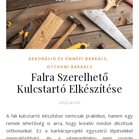
,
DEKORÁCIÓ ÉS ÜNNEPI BARKÁCS
OTTHONI BARKÁCS
Falra Szerelhető
Kulcstartó Elkészítése
2025.10.10.
A fali kulcstartó készítése nemcsak praktikus, hanem egy
remek lehetőség is arra, hogy kreatív módon díszítsük
otthonunkat. Ez a barkácsprojekt egyszerű lépésekkel
megvalósítható, és a végeredmény nem csupán