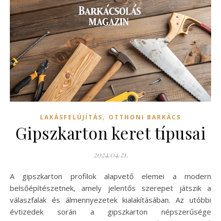
,
LAKÁSFELÚJÍTÁS
OTTHONI BARKÁCS
Gipszkarton keret típusai
2024.04.21.
A gipszkarton profilok alapvető elemei a modern
belsőépítészetnek, amely jelentős szerepet játszik a
válaszfalak és álmennyezetek kialakításában. Az utóbbi
évtizedek során a gipszkarton népszerűsége