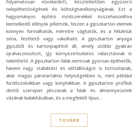
folyamatosan növekedett, köszönhetően egyszerű
telepíthetőségének és költséghatékonyságának. Ezt a
hagyományos építési módszerekkel összehasonlítva
kiemelkedő előnyök jellemzik, hiszen a gipszkarton elemek
könnyen formálhatók, méretre vághatók, és a felületük
sima, festhető vagy vakolható. A gipszkarton anyaga
gipszből és kartonpapírból áll, amely utóbbi gyakran
újrahasznosított, így környezettudatos választásnak is
tekinthető. A gipszkarton falak nemcsak gyorsan építhetők,
hanem nagy stabilitást és időtállóságot is biztosítanak,
akár magas páratartalmú helyiségekben is, mint például
fürdőszobákban vagy konyhákban. A gipszkarton profilok
döntő szerepet játszanak a falak és álmennyezetek
vázának kialakításában, és a megfelelő típus…
TOVÁBB