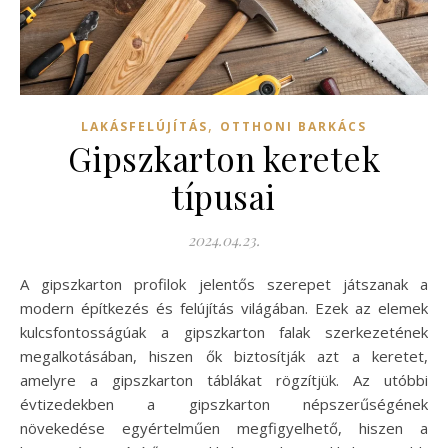
,
LAKÁSFELÚJÍTÁS
OTTHONI BARKÁCS
Gipszkarton keretek
típusai
2024.04.23.
A gipszkarton profilok jelentős szerepet játszanak a
modern építkezés és felújítás világában. Ezek az elemek
kulcsfontosságúak a gipszkarton falak szerkezetének
megalkotásában, hiszen ők biztosítják azt a keretet,
amelyre a gipszkarton táblákat rögzítjük. Az utóbbi
évtizedekben a gipszkarton népszerűségének
növekedése egyértelműen megfigyelhető, hiszen a