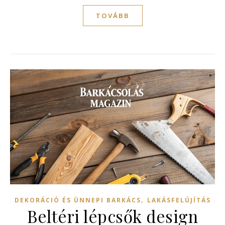
TOVÁBB
,
DEKORÁCIÓ ÉS ÜNNEPI BARKÁCS
LAKÁSFELÚJÍTÁS
Beltéri lépcsők design