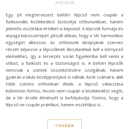
2025.05.26.
Egy jól megtervezett beltéri lépcső nem csupán a
funkcionális közlekedést biztosítja otthonunkban, hanem
jelentős esztétikai értéket is képvisel. A lépcsők formája és
anyaga kulcsszerepet játszik abban, hogy a tér harmonikus
egységet alkosson. Az otthonunk dizájnjának szerves
részét képezve a lépcsőknek illeszkedniük kell a környező
elemekhez, így a tervezés során figyelembe kell venni a
stílust, a funkciót és a biztonságot is. A beltéri lépcsők
nemcsak a szintek összekötésére szolgálnak, hanem
gyakran a lakás középpontjává is válnak. Azok számára, akik
több szintes otthonban élnek, a lépcső választása
különösen fontos, hiszen nem csupán a közlekedést segíti,
de a tér érzéki élményét is befolyásolja. Fontos, hogy a
lépcső ne csupán praktikus, hanem esztétikus is…
TOVÁBB