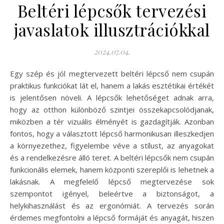
Beltéri lépcsők tervezési
javaslatok illusztrációkkal
2024.07.04.
Egy szép és jól megtervezett beltéri lépcső nem csupán
praktikus funkciókat lát el, hanem a lakás esztétikai értékét
is jelentősen növeli. A lépcsők lehetőséget adnak arra,
hogy az otthon különböző szintjei összekapcsolódjanak,
miközben a tér vizuális élményét is gazdagítják. Azonban
fontos, hogy a választott lépcső harmonikusan illeszkedjen
a környezethez, figyelembe véve a stílust, az anyagokat
és a rendelkezésre álló teret. A beltéri lépcsők nem csupán
funkcionális elemek, hanem központi szereplői is lehetnek a
lakásnak. A megfelelő lépcső megtervezése sok
szempontot igényel, beleértve a biztonságot, a
helykihasználást és az ergonómiát. A tervezés során
érdemes megfontolni a lépcső formáját és anyagát, hiszen