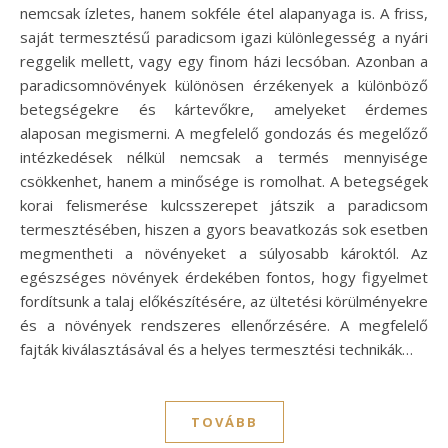
nemcsak ízletes, hanem sokféle étel alapanyaga is. A friss,
saját termesztésű paradicsom igazi különlegesség a nyári
reggelik mellett, vagy egy finom házi lecsóban. Azonban a
paradicsomnövények különösen érzékenyek a különböző
betegségekre és kártevőkre, amelyeket érdemes
alaposan megismerni. A megfelelő gondozás és megelőző
intézkedések nélkül nemcsak a termés mennyisége
csökkenhet, hanem a minősége is romolhat. A betegségek
korai felismerése kulcsszerepet játszik a paradicsom
termesztésében, hiszen a gyors beavatkozás sok esetben
megmentheti a növényeket a súlyosabb károktól. Az
egészséges növények érdekében fontos, hogy figyelmet
fordítsunk a talaj előkészítésére, az ültetési körülményekre
és a növények rendszeres ellenőrzésére. A megfelelő
fajták kiválasztásával és a helyes termesztési technikák…
TOVÁBB