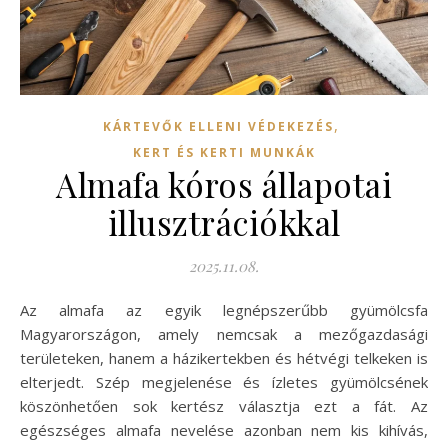
,
KÁRTEVŐK ELLENI VÉDEKEZÉS
KERT ÉS KERTI MUNKÁK
Almafa kóros állapotai
illusztrációkkal
2025.11.08.
Az almafa az egyik legnépszerűbb gyümölcsfa
Magyarországon, amely nemcsak a mezőgazdasági
területeken, hanem a házikertekben és hétvégi telkeken is
elterjedt. Szép megjelenése és ízletes gyümölcsének
köszönhetően sok kertész választja ezt a fát. Az
egészséges almafa nevelése azonban nem kis kihívás,