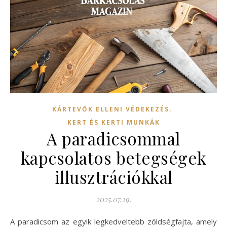
,
KÁRTEVŐK ELLENI VÉDEKEZÉS
KERT ÉS KERTI MUNKÁK
A paradicsommal
kapcsolatos betegségek
illusztrációkkal
2025.07.29.
A paradicsom az egyik legkedveltebb zöldségfajta, amely