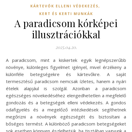
,
KÁRTEVŐK ELLENI VÉDEKEZÉS
KERT ÉS KERTI MUNKÁK
A paradicsom kórképei
illusztrációkkal
2025.04.20.
A paradicsom, mint a kiskertek egyik legnépszerűbb
növénye, különleges figyelmet igényel, mivel érzékeny a
különféle betegségekre és kártevőkre. A saját
termesztésű paradicsom nemcsak ízletes, hanem a nyári
ételek alapjául is szolgál. Azonban a paradicsom
egészséges növekedéséhez elengedhetetlen a megfelelő
gondozás és a betegségek elleni védekezés. A gondos
odafigyelés és a megelőző intézkedések segíthetnek
megőrizni a növények egészségét és biztosítani a
bőséges termést. A különböző paradicsom betegségeket
sok esetben könnyen észlelhetjük, ha tisztában vagyunk a