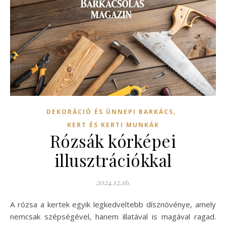
,
DEKORÁCIÓ ÉS ÜNNEPI BARKÁCS
KERT ÉS KERTI MUNKÁK
Rózsák kórképei
illusztrációkkal
2024.12.16.
A rózsa a kertek egyik legkedveltebb dísznövénye, amely
nemcsak szépségével, hanem illatával is magával ragad.