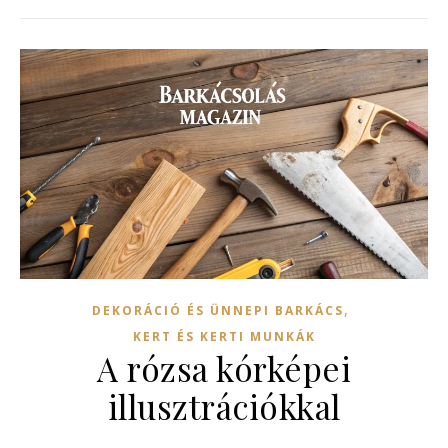
,
DEKORÁCIÓ ÉS ÜNNEPI BARKÁCS
KERT ÉS KERTI MUNKÁK
A rózsa kórképei
illusztrációkkal