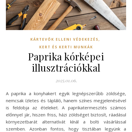
,
KÁRTEVŐK ELLENI VÉDEKEZÉS
KERT ÉS KERTI MUNKÁK
Paprika kórképei
illusztrációkkal
2025.01.06.
A paprika a konyhakert egyik legnépszerűbb zöldsége,
nemcsak ízletes és tápláló, hanem színes megjelenésével
is feldobja az ételeket. A paprikatermesztés számos
előnnyel jár, hiszen friss, házi zöldséget biztosít, ráadásul
környezetbarát alternatívát kínál a bolti vásárlással
szemben. Azonban fontos, hogy tisztában legyünk a