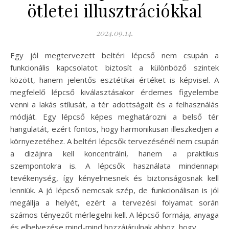
ötletei illusztrációkkal
2024.09.14.
Egy jól megtervezett beltéri lépcső nem csupán a
funkcionális kapcsolatot biztosít a különböző szintek
között, hanem jelentős esztétikai értéket is képvisel. A
megfelelő lépcső kiválasztásakor érdemes figyelembe
venni a lakás stílusát, a tér adottságait és a felhasználás
módját. Egy lépcső képes meghatározni a belső tér
hangulatát, ezért fontos, hogy harmonikusan illeszkedjen a
környezetéhez. A beltéri lépcsők tervezésénél nem csupán
a dizájnra kell koncentrálni, hanem a praktikus
szempontokra is. A lépcsők használata mindennapi
tevékenység, így kényelmesnek és biztonságosnak kell
lenniük. A jó lépcső nemcsak szép, de funkcionálisan is jól
megállja a helyét, ezért a tervezési folyamat során
számos tényezőt mérlegelni kell. A lépcső formája, anyaga
és elhelyezése mind-mind hozzájárulnak ahhoz, hogy…