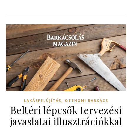
,
LAKÁSFELÚJÍTÁS
OTTHONI BARKÁCS
Beltéri lépcsők tervezési
javaslatai illusztrációkkal