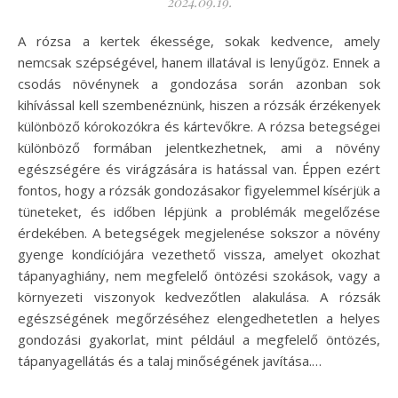
2024.09.19.
A rózsa a kertek ékessége, sokak kedvence, amely
nemcsak szépségével, hanem illatával is lenyűgöz. Ennek a
csodás növénynek a gondozása során azonban sok
kihívással kell szembenéznünk, hiszen a rózsák érzékenyek
különböző kórokozókra és kártevőkre. A rózsa betegségei
különböző formában jelentkezhetnek, ami a növény
egészségére és virágzására is hatással van. Éppen ezért
fontos, hogy a rózsák gondozásakor figyelemmel kísérjük a
tüneteket, és időben lépjünk a problémák megelőzése
érdekében. A betegségek megjelenése sokszor a növény
gyenge kondíciójára vezethető vissza, amelyet okozhat
tápanyaghiány, nem megfelelő öntözési szokások, vagy a
környezeti viszonyok kedvezőtlen alakulása. A rózsák
egészségének megőrzéséhez elengedhetetlen a helyes
gondozási gyakorlat, mint például a megfelelő öntözés,
tápanyagellátás és a talaj minőségének javítása.…