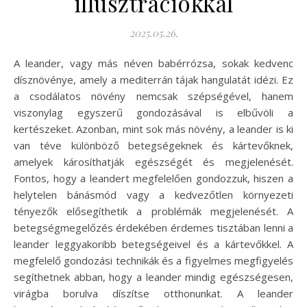
illusztrációkkal
2025.05.26.
A leander, vagy más néven babérrózsa, sokak kedvenc
dísznövénye, amely a mediterrán tájak hangulatát idézi. Ez
a csodálatos növény nemcsak szépségével, hanem
viszonylag egyszerű gondozásával is elbűvöli a
kertészeket. Azonban, mint sok más növény, a leander is ki
van téve különböző betegségeknek és kártevőknek,
amelyek károsíthatják egészségét és megjelenését.
Fontos, hogy a leandert megfelelően gondozzuk, hiszen a
helytelen bánásmód vagy a kedvezőtlen környezeti
tényezők elősegíthetik a problémák megjelenését. A
betegségmegelőzés érdekében érdemes tisztában lenni a
leander leggyakoribb betegségeivel és a kártevőkkel. A
megfelelő gondozási technikák és a figyelmes megfigyelés
segíthetnek abban, hogy a leander mindig egészségesen,
virágba borulva díszítse otthonunkat. A leander