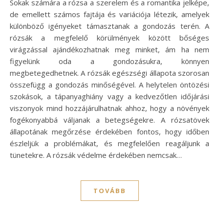
Sokak számára a rózsa a szerelem és a romantika jelképe,
de emellett számos fajtája és variációja létezik, amelyek
különböző igényeket támasztanak a gondozás terén. A
rózsák a megfelelő körülmények között bőséges
virágzással ajándékozhatnak meg minket, ám ha nem
figyelünk oda a gondozásukra, könnyen
megbetegedhetnek. A rózsák egészségi állapota szorosan
összefügg a gondozás minőségével. A helytelen öntözési
szokások, a tápanyaghiány vagy a kedvezőtlen időjárási
viszonyok mind hozzájárulhatnak ahhoz, hogy a növények
fogékonyabbá váljanak a betegségekre. A rózsatövek
állapotának megőrzése érdekében fontos, hogy időben
észleljük a problémákat, és megfelelően reagáljunk a
tünetekre. A rózsák védelme érdekében nemcsak…
TOVÁBB