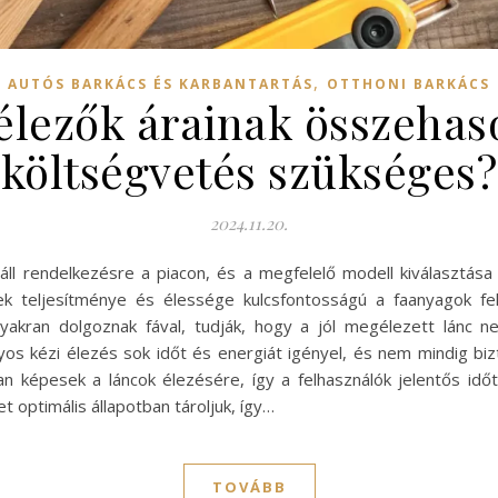
,
AUTÓS BARKÁCS ÉS KARBANTARTÁS
OTTHONI BARKÁCS
élezők árainak összehaso
költségvetés szükséges?
2024.11.20.
 áll rendelkezésre a piacon, és a megfelelő modell kiválasztá
zek teljesítménye és élessége kulcsfontosságú a faanyagok f
 gyakran dolgoznak fával, tudják, hogy a jól megélezett lánc
os kézi élezés sok időt és energiát igényel, és nem mindig bizt
n képesek a láncok élezésére, így a felhasználók jelentős idő
t optimális állapotban tároljuk, így…
TOVÁBB