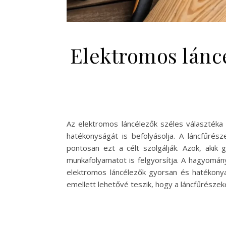
Elektromos lánc
Az elektromos láncélezők széles választéka
hatékonyságát is befolyásolja. A láncfűrés
pontosan ezt a célt szolgálják. Azok, akik
munkafolyamatot is felgyorsítja. A hagyomány
elektromos láncélezők gyorsan és hatékonya
emellett lehetővé teszik, hogy a láncfűrészeke