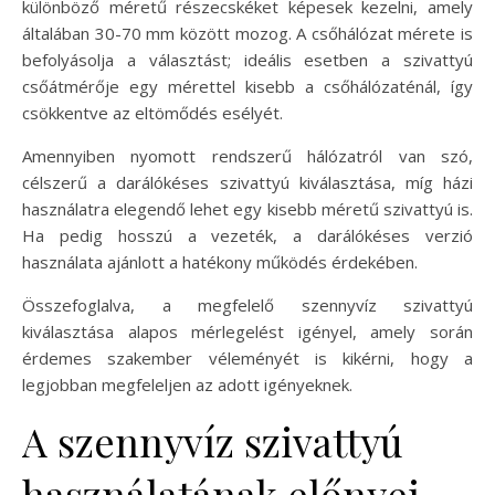
különböző méretű részecskéket képesek kezelni, amely
általában 30-70 mm között mozog. A csőhálózat mérete is
befolyásolja a választást; ideális esetben a szivattyú
csőátmérője egy mérettel kisebb a csőhálózaténál, így
csökkentve az eltömődés esélyét.
Amennyiben nyomott rendszerű hálózatról van szó,
célszerű a darálókéses szivattyú kiválasztása, míg házi
használatra elegendő lehet egy kisebb méretű szivattyú is.
Ha pedig hosszú a vezeték, a darálókéses verzió
használata ajánlott a hatékony működés érdekében.
Összefoglalva, a megfelelő szennyvíz szivattyú
kiválasztása alapos mérlegelést igényel, amely során
érdemes szakember véleményét is kikérni, hogy a
legjobban megfeleljen az adott igényeknek.
A szennyvíz szivattyú
használatának előnyei