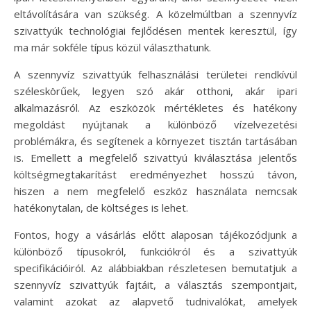
eltávolítására van szükség. A közelmúltban a szennyvíz
szivattyúk technológiai fejlődésen mentek keresztül, így
ma már sokféle típus közül választhatunk.
A szennyvíz szivattyúk felhasználási területei rendkívül
széleskörűek, legyen szó akár otthoni, akár ipari
alkalmazásról. Az eszközök mértékletes és hatékony
megoldást nyújtanak a különböző vízelvezetési
problémákra, és segítenek a környezet tisztán tartásában
is. Emellett a megfelelő szivattyú kiválasztása jelentős
költségmegtakarítást eredményezhet hosszú távon,
hiszen a nem megfelelő eszköz használata nemcsak
hatékonytalan, de költséges is lehet.
Fontos, hogy a vásárlás előtt alaposan tájékozódjunk a
különböző típusokról, funkciókról és a szivattyúk
specifikációiról. Az alábbiakban részletesen bemutatjuk a
szennyvíz szivattyúk fajtáit, a választás szempontjait,
valamint azokat az alapvető tudnivalókat, amelyek