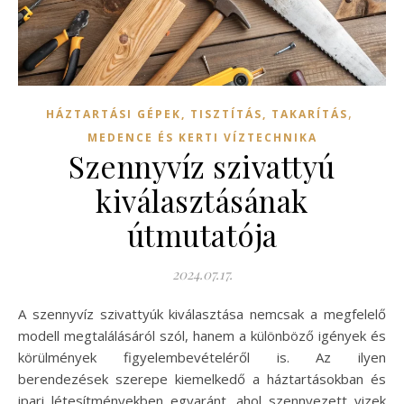
,
HÁZTARTÁSI GÉPEK, TISZTÍTÁS, TAKARÍTÁS
MEDENCE ÉS KERTI VÍZTECHNIKA
Szennyvíz szivattyú
kiválasztásának
útmutatója
2024.07.17.
A szennyvíz szivattyúk kiválasztása nemcsak a megfelelő
modell megtalálásáról szól, hanem a különböző igények és
körülmények figyelembevételéről is. Az ilyen
berendezések szerepe kiemelkedő a háztartásokban és
ipari létesítményekben egyaránt, ahol szennyezett vizek