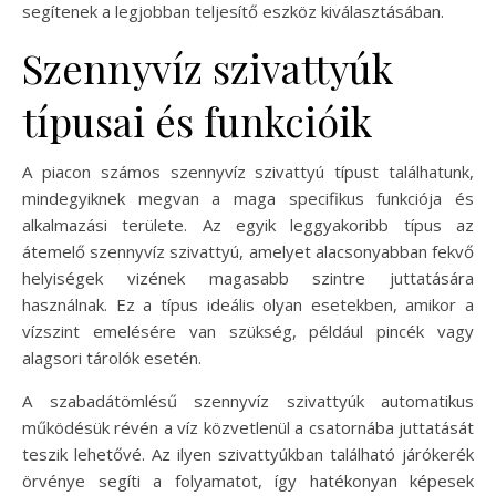
segítenek a legjobban teljesítő eszköz kiválasztásában.
Szennyvíz szivattyúk
típusai és funkcióik
A piacon számos szennyvíz szivattyú típust találhatunk,
mindegyiknek megvan a maga specifikus funkciója és
alkalmazási területe. Az egyik leggyakoribb típus az
átemelő szennyvíz szivattyú, amelyet alacsonyabban fekvő
helyiségek vizének magasabb szintre juttatására
használnak. Ez a típus ideális olyan esetekben, amikor a
vízszint emelésére van szükség, például pincék vagy
alagsori tárolók esetén.
A szabadátömlésű szennyvíz szivattyúk automatikus
működésük révén a víz közvetlenül a csatornába juttatását
teszik lehetővé. Az ilyen szivattyúkban található járókerék
örvénye segíti a folyamatot, így hatékonyan képesek