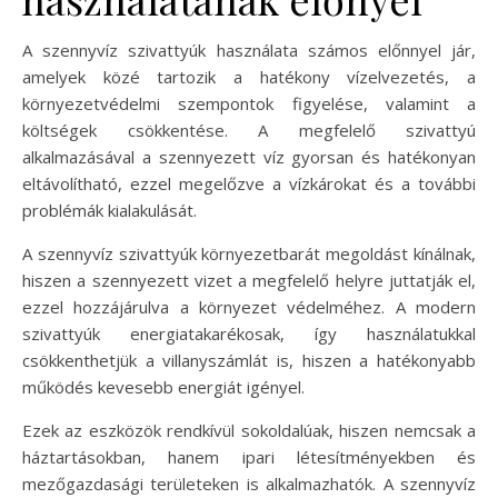
A szennyvíz szivattyúk használata számos előnnyel jár,
amelyek közé tartozik a hatékony vízelvezetés, a
környezetvédelmi szempontok figyelése, valamint a
költségek csökkentése. A megfelelő szivattyú
alkalmazásával a szennyezett víz gyorsan és hatékonyan
eltávolítható, ezzel megelőzve a vízkárokat és a további
problémák kialakulását.
A szennyvíz szivattyúk környezetbarát megoldást kínálnak,
hiszen a szennyezett vizet a megfelelő helyre juttatják el,
ezzel hozzájárulva a környezet védelméhez. A modern
szivattyúk energiatakarékosak, így használatukkal
csökkenthetjük a villanyszámlát is, hiszen a hatékonyabb
működés kevesebb energiát igényel.
Ezek az eszközök rendkívül sokoldalúak, hiszen nemcsak a
háztartásokban, hanem ipari létesítményekben és
mezőgazdasági területeken is alkalmazhatók. A szennyvíz