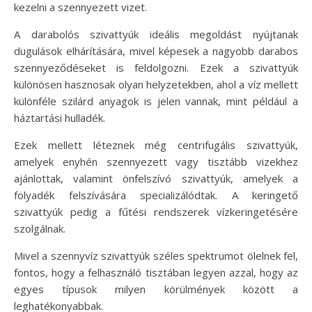
kezelni a szennyezett vizet.
A darabolós szivattyúk ideális megoldást nyújtanak
dugulások elhárítására, mivel képesek a nagyobb darabos
szennyeződéseket is feldolgozni. Ezek a szivattyúk
különösen hasznosak olyan helyzetekben, ahol a víz mellett
különféle szilárd anyagok is jelen vannak, mint például a
háztartási hulladék.
Ezek mellett léteznek még centrifugális szivattyúk,
amelyek enyhén szennyezett vagy tisztább vizekhez
ajánlottak, valamint önfelszívó szivattyúk, amelyek a
folyadék felszívására specializálódtak. A keringető
szivattyúk pedig a fűtési rendszerek vízkeringetésére
szolgálnak.
Mivel a szennyvíz szivattyúk széles spektrumot ölelnek fel,
fontos, hogy a felhasználó tisztában legyen azzal, hogy az
egyes típusok milyen körülmények között a
leghatékonyabbak.