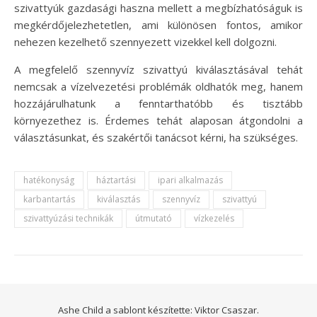
szivattyúk gazdasági haszna mellett a megbízhatóságuk is
megkérdőjelezhetetlen, ami különösen fontos, amikor
nehezen kezelhető szennyezett vizekkel kell dolgozni.
A megfelelő szennyvíz szivattyú kiválasztásával tehát
nemcsak a vízelvezetési problémák oldhatók meg, hanem
hozzájárulhatunk a fenntarthatóbb és tisztább
környezethez is. Érdemes tehát alaposan átgondolni a
választásunkat, és szakértői tanácsot kérni, ha szükséges.
hatékonyság
háztartási
ipari alkalmazás
karbantartás
kiválasztás
szennyvíz
szivattyú
szivattyúzási technikák
útmutató
vízkezelés
Ashe Child a sablont készítette:
Viktor Csaszar.