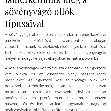
sövényvágó ollók
típusaival
A sövényvágó ollók széles választéka áll rendelkezésre,
amelyeket különböző szempontok alapján
csoportosíthatunk. Az eszközök elsődleges kategóriái közé
tartoznak a kézi, elektromos és benzines sövényvágók,
melyek mindegyike saját előnyökkel és hátrányokkal bír.
A kézi sövényvágók két fő típusra oszthatók: az egyszerű
kézi ollókra és az elhajtható vagy összecsukható
modellekre. Az egyszerű kézi sövényvágó ollók két
pengével rendelkeznek, amelyeket manuálisan
működtetünk. Ezek az eszközök ideálisak kisebb
sövényekhez és precíz munkákhoz, mivel könnyen
használhatók és karbantarthatók. Ugyanakkor nagyobb
ágak vágásakor több fizikai erőfeszítést igényelnek.