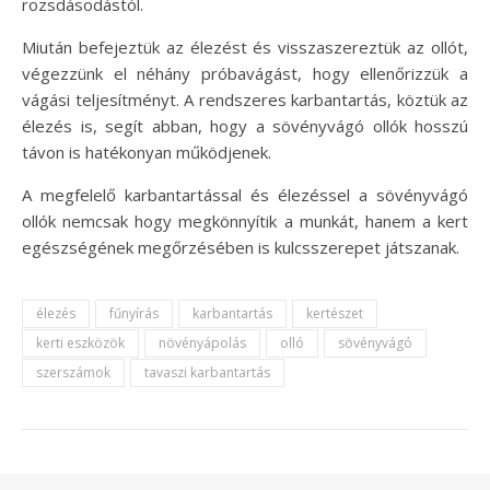
rozsdásodástól.
Miután befejeztük az élezést és visszaszereztük az ollót,
végezzünk el néhány próbavágást, hogy ellenőrizzük a
vágási teljesítményt. A rendszeres karbantartás, köztük az
élezés is, segít abban, hogy a sövényvágó ollók hosszú
távon is hatékonyan működjenek.
A megfelelő karbantartással és élezéssel a sövényvágó
ollók nemcsak hogy megkönnyítik a munkát, hanem a kert
egészségének megőrzésében is kulcsszerepet játszanak.
élezés
fűnyírás
karbantartás
kertészet
kerti eszközök
növényápolás
olló
sövényvágó
szerszámok
tavaszi karbantartás