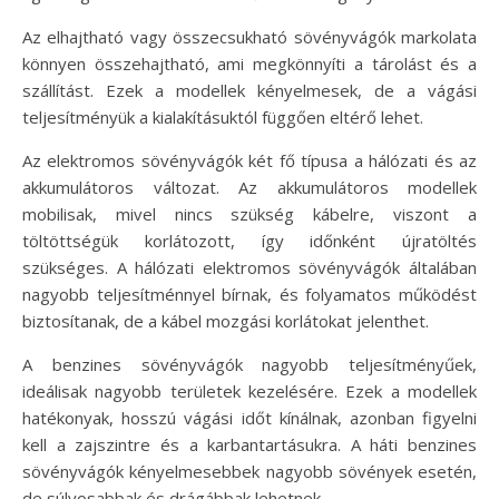
Az elhajtható vagy összecsukható sövényvágók markolata
könnyen összehajtható, ami megkönnyíti a tárolást és a
szállítást. Ezek a modellek kényelmesek, de a vágási
teljesítményük a kialakításuktól függően eltérő lehet.
Az elektromos sövényvágók két fő típusa a hálózati és az
akkumulátoros változat. Az akkumulátoros modellek
mobilisak, mivel nincs szükség kábelre, viszont a
töltöttségük korlátozott, így időnként újratöltés
szükséges. A hálózati elektromos sövényvágók általában
nagyobb teljesítménnyel bírnak, és folyamatos működést
biztosítanak, de a kábel mozgási korlátokat jelenthet.
A benzines sövényvágók nagyobb teljesítményűek,
ideálisak nagyobb területek kezelésére. Ezek a modellek
hatékonyak, hosszú vágási időt kínálnak, azonban figyelni
kell a zajszintre és a karbantartásukra. A háti benzines
sövényvágók kényelmesebbek nagyobb sövények esetén,
de súlyosabbak és drágábbak lehetnek.