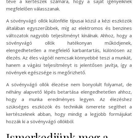
téve a kertészek számára, hogy a saját igényeiknek
megfelelően válasszanak.
A sövényvágó ollók különféle típusai közül a kézi eszközök
általában egyszerűbbek, míg az elektromos és benzines
változatok nagyobb teljesítményt kínálnak. Ahhoz, hogy a
sövényvágó ollók hatékonyan működjenek,
elengedhetetlen a megfelelő karbantartás, különösen az
élezés. Az éles vágóél nemcsak könnyebbé teszi a munkát,
hanem a vágási teljesítményt is jelentősen javítja, így a
növények egészsége is megőrizhető.
A sövényvágó ollók élezése nem bonyolult folyamat, de
néhány alapvető lépés betartása elengedhetetlen ahhoz,
hogy a munka eredményes legyen. Az élezéshez
szükséges eszközök és technikák ismerete segíthet a
kertészeknek abban, hogy mindig a legjobb formájukat
hozzák ki a sövényvágó ollókból.
Ismerkedjünk meg a