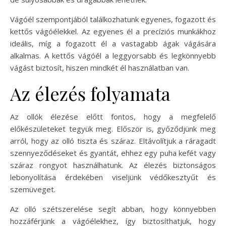
Vágóél szempontjából találkozhatunk egyenes, fogazott és
kettős vágóélekkel. Az egyenes él a precíziós munkákhoz
ideális, míg a fogazott él a vastagabb ágak vágására
alkalmas. A kettős vágóél a leggyorsabb és legkönnyebb
vágást biztosít, hiszen mindkét él használatban van.
Az élezés folyamata
Az ollók élezése előtt fontos, hogy a megfelelő
előkészületeket tegyük meg. Először is, győződjünk meg
arról, hogy az olló tiszta és száraz. Eltávolítjuk a ráragadt
szennyeződéseket és gyantát, ehhez egy puha kefét vagy
száraz rongyot használhatunk. Az élezés biztonságos
lebonyolítása érdekében viseljünk védőkesztyűt és
szemüveget.
Az olló szétszerelése segít abban, hogy könnyebben
hozzáférjünk a vágóélekhez, így biztosíthatjuk, hogy