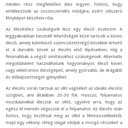
minden rész megfelelően éles legyen. Fontos, hogy
emlékezzünk az összeszerelés módjára, ezért célszerű
fényképet készíteni róla.
Az élezéshez szükségünk lesz egy élező eszközre. A
leggyakrabban használt lehetőségek közé tartozik a köves
élező, amely különböző szemcsézettségű kövekkel érhető
el. A durvább kövek az élezés első lépéseiben, míg a
finomabbak a végső simításokhoz szükségesek. Alternatív
megoldásként használhatunk hagyományos élező követ
vagy elektromos élezőgépet, amely gyorsabb, de drágább
és előképzettséget igényelhet.
Az élezés során tartsuk az olló vágóéleit az ideális élezési
szögben, ami általában 20-30 fok. Hosszú, folyamatos
mozdulatokkal élezzük az ollót, ügyelve arra, hogy az
egész él mentén végezzük el a folyamatot. Az élezés után
fontos, hogy tisztítsuk meg az ollót a fémreszelékektől,
majd egy vékony réteg olajjal védjük a mozgó részeket a