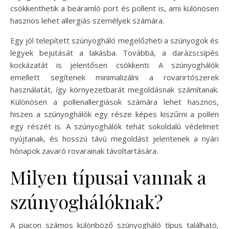
csökkenthetik a beáramló port és pollent is, ami különösen
hasznos lehet allergiás személyek számára.
Egy jól telepített szúnyogháló megelőzheti a szúnyogok és
legyek bejutását a lakásba. Továbbá, a darázscsípés
kockázatát is jelentősen csökkenti. A szúnyoghálók
emellett segítenek minimalizálni a rovarirtószerek
használatát, így környezetbarát megoldásnak számítanak.
Különösen a pollenallergiások számára lehet hasznos,
hiszen a szúnyoghálók egy része képes kiszűrni a pollen
egy részét is. A szúnyoghálók tehát sokoldalú védelmet
nyújtanak, és hosszú távú megoldást jelentenek a nyári
hónapok zavaró rovarainak távoltartására.
Milyen típusai vannak a
szúnyoghálóknak?
A piacon számos különböző szúnyogháló típus található,