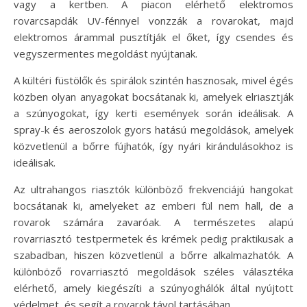
vagy a kertben. A piacon elérhető elektromos
rovarcsapdák UV-fénnyel vonzzák a rovarokat, majd
elektromos árammal pusztítják el őket, így csendes és
vegyszermentes megoldást nyújtanak.
A kültéri füstölők és spirálok szintén hasznosak, mivel égés
közben olyan anyagokat bocsátanak ki, amelyek elriasztják
a szúnyogokat, így kerti események során ideálisak. A
spray-k és aeroszolok gyors hatású megoldások, amelyek
közvetlenül a bőrre fújhatók, így nyári kirándulásokhoz is
ideálisak.
Az ultrahangos riasztók különböző frekvenciájú hangokat
bocsátanak ki, amelyeket az emberi fül nem hall, de a
rovarok számára zavaróak. A természetes alapú
rovarriasztó testpermetek és krémek pedig praktikusak a
szabadban, hiszen közvetlenül a bőrre alkalmazhatók. A
különböző rovarriasztó megoldások széles választéka
elérhető, amely kiegészíti a szúnyoghálók által nyújtott
védelmet, és segít a rovarok távol tartásában.