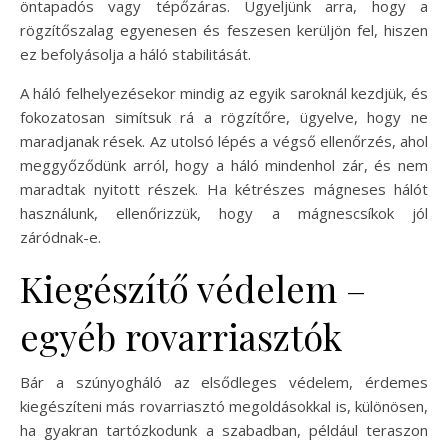
öntapadós vagy tépőzáras. Ügyeljünk arra, hogy a
rögzítőszalag egyenesen és feszesen kerüljön fel, hiszen
ez befolyásolja a háló stabilitását.
A háló felhelyezésekor mindig az egyik saroknál kezdjük, és
fokozatosan simítsuk rá a rögzítőre, ügyelve, hogy ne
maradjanak rések. Az utolsó lépés a végső ellenőrzés, ahol
meggyőződünk arról, hogy a háló mindenhol zár, és nem
maradtak nyitott részek. Ha kétrészes mágneses hálót
használunk, ellenőrizzük, hogy a mágnescsíkok jól
záródnak-e.
Kiegészítő védelem –
egyéb rovarriasztók
Bár a szúnyogháló az elsődleges védelem, érdemes
kiegészíteni más rovarriasztó megoldásokkal is, különösen,
ha gyakran tartózkodunk a szabadban, például teraszon