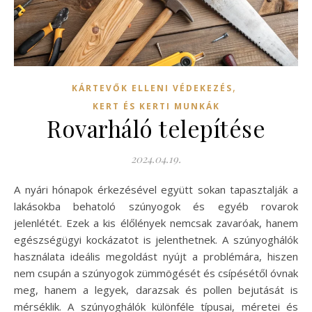
,
KÁRTEVŐK ELLENI VÉDEKEZÉS
KERT ÉS KERTI MUNKÁK
Rovarháló telepítése
2024.04.19.
A nyári hónapok érkezésével együtt sokan tapasztalják a
lakásokba behatoló szúnyogok és egyéb rovarok
jelenlétét. Ezek a kis élőlények nemcsak zavaróak, hanem
egészségügyi kockázatot is jelenthetnek. A szúnyoghálók
használata ideális megoldást nyújt a problémára, hiszen
nem csupán a szúnyogok zümmögését és csípésétől óvnak
meg, hanem a legyek, darazsak és pollen bejutását is
mérséklik. A szúnyoghálók különféle típusai, méretei és