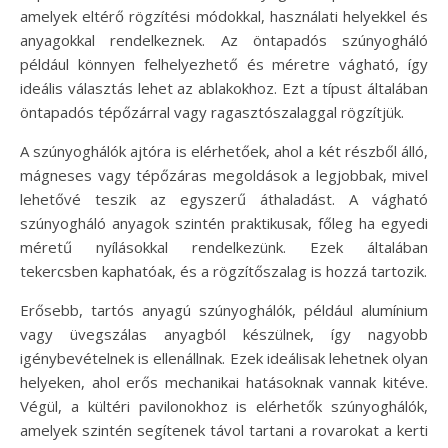
amelyek eltérő rögzítési módokkal, használati helyekkel és
anyagokkal rendelkeznek. Az öntapadós szúnyogháló
például könnyen felhelyezhető és méretre vágható, így
ideális választás lehet az ablakokhoz. Ezt a típust általában
öntapadós tépőzárral vagy ragasztószalaggal rögzítjük.
A szúnyoghálók ajtóra is elérhetőek, ahol a két részből álló,
mágneses vagy tépőzáras megoldások a legjobbak, mivel
lehetővé teszik az egyszerű áthaladást. A vágható
szúnyogháló anyagok szintén praktikusak, főleg ha egyedi
méretű nyílásokkal rendelkezünk. Ezek általában
tekercsben kaphatóak, és a rögzítőszalag is hozzá tartozik.
Erősebb, tartós anyagú szúnyoghálók, például alumínium
vagy üvegszálas anyagból készülnek, így nagyobb
igénybevételnek is ellenállnak. Ezek ideálisak lehetnek olyan
helyeken, ahol erős mechanikai hatásoknak vannak kitéve.
Végül, a kültéri pavilonokhoz is elérhetők szúnyoghálók,
amelyek szintén segítenek távol tartani a rovarokat a kerti