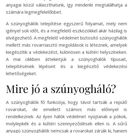
anyagai közül választhatunk, így mindenki megtalálhatja a
számára legmegfelelőbbet.
A szúnyoghálók telepítése egyszerű folyamat, mely nem
igényel sok időt, és a megfelelő eszközökkel akár házilag is
elvégezhető. A megfelelő védelmet biztosító szúnyoghálók
mellett más rovarriasztó megoldások is léteznek, amelyek
kiegészítik a védekezést, különösen a kültéri helyszíneken.
A mai cikkben áttekintjük a szúnyoghálók típusait,
telepítésének lépéseit és a kiegészítő védekezési
lehetőségeket.
Mire jó a szúnyogháló?
A szúnyoghálók fő funkciója, hogy távol tartsák a repülő
rovarokat, de emellett számos más előnnyel is
rendelkeznek. Az ilyen hálók védelmet nyújtanak a pókok,
molylepkék és a kültéri szennyeződések ellen is. A sűrű
anyagú szúnyoghálók nemcsak a rovarokat zárják ki, hanem