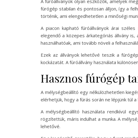
A fúróállványok olyan eszközök, amelyek meg
fúrógép stabilan és pontosan álljon, így a fe
történik, ami elengedhetetlen a minőségi mu
A piacon kapható fúróállványok árai széles
elegendő a közepes árkategóriás állvány is, 
használhatóak, ami tovább növeli a felhasznál
Ezek az állványok lehetővé teszik a fúrógé
kockázatát. A fúróállvány használata különösen
Hasznos fúrógép ta
A mélységbeállító egy nélkülözhetetlen kiegé
elérhetjük, hogy a fúrás során ne lépjünk túl
A mélységbeállító használata rendkívül eg
rögzítettük, máris indulhat a munka. A mélysé
lehetővé.