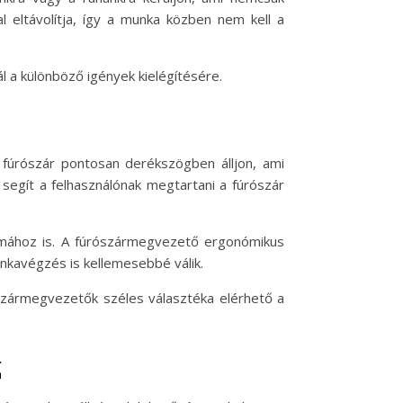
 eltávolítja, így a munka közben nem kell a
ál a különböző igények kielégítésére.
 fúrószár pontosan derékszögben álljon, ami
segít a felhasználónak megtartani a fúrószár
tamához is. A fúrószármegvezető ergonómikus
nkavégzés is kellemesebbé válik.
ószármegvezetők széles választéka elérhető a
z