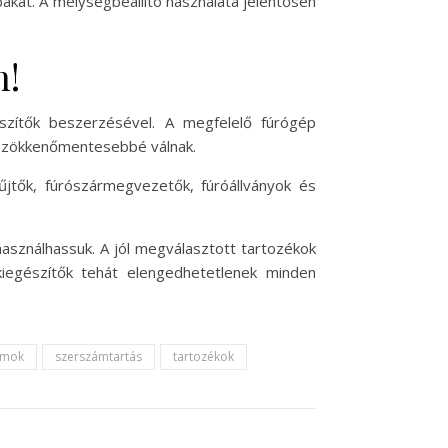
ibákat. A mélységbeállító használata jelentősen
n!
zítők beszerzésével. A megfelelő fúrógép
s zökkenőmentesebbé válnak.
űjtők, fúrószármegvezetők, fúróállványok és
asználhassuk. A jól megválasztott tartozékok
iegészítők tehát elengedhetetlenek minden
ámok
szerszámtartás
tartozékok