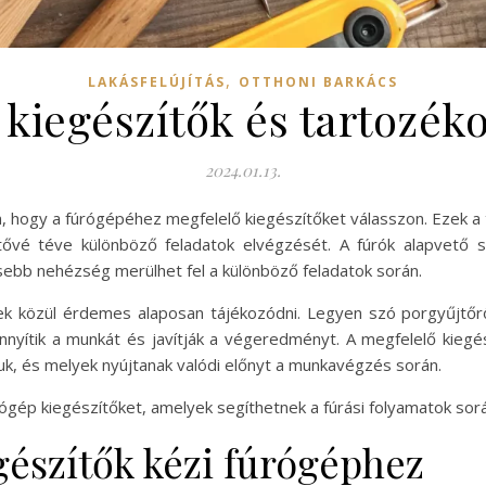
,
LAKÁSFELÚJÍTÁS
OTTHONI BARKÁCS
 kiegészítők és tartozék
2024.01.13.
hogy a fúrógépéhez megfelelő kiegészítőket válasszon. Ezek a t
tővé téve különböző feladatok elvégzését. A fúrók alapvető 
sebb nehézség merülhet fel a különböző feladatok során.
k közül érdemes alaposan tájékozódni. Legyen szó porgyűjtőrő
nyítik a munkát és javítják a végeredményt. A megfelelő kieg
uk, és melyek nyújtanak valódi előnyt a munkavégzés során.
gép kiegészítőket, amelyek segíthetnek a fúrási folyamatok során
észítők kézi fúrógéphez