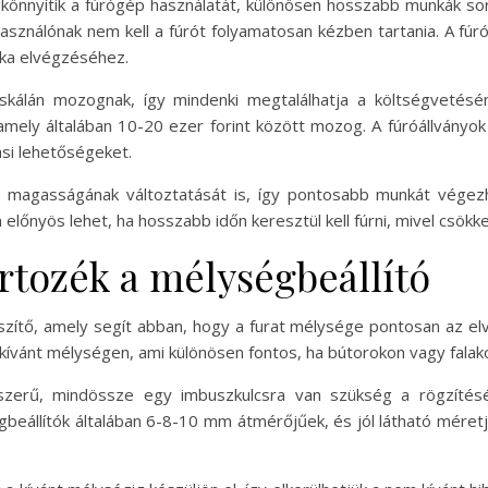
könnyítik a fúrógép használatát, különösen hosszabb munkák sorá
lhasználónak nem kell a fúrót folyamatosan kézben tartania. A f
nka elvégzéséhez.
 skálán mozognak, így mindenki megtalálhatja a költségvetés
amely általában 10-20 ezer forint között mozog. A fúróállványok
ási lehetőségeket.
p magasságának változtatását is, így pontosabb munkát végez
 előnyös lehet, ha hosszabb időn keresztül kell fúrni, mivel csökke
rtozék a mélységbeállító
szítő, amely segít abban, hogy a furat mélysége pontosan az el
 a kívánt mélységen, ami különösen fontos, ha bútorokon vagy fala
yszerű, mindössze egy imbuszkulcsra van szükség a rögzítésé
gbeállítók általában 6-8-10 mm átmérőjűek, és jól látható méretje