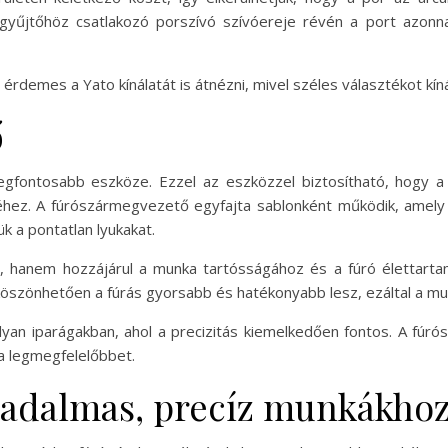
gyűjtőhöz csatlakozó porszívó szívóereje révén a port azonnal
érdemes a Yato kínálatát is átnézni, mivel széles választékot kín
ő
egfontosabb eszköze. Ezzel az eszközzel biztosítható, hogy a
éhez. A fúrószármegvezető egyfajta sablonként működik, amely 
ük a pontatlan lyukakat.
s, hanem hozzájárul a munka tartósságához és a fúró élettar
köszönhetően a fúrás gyorsabb és hatékonyabb lesz, ezáltal a mu
yan iparágakban, ahol a precizitás kiemelkedően fontos. A fúr
a legmegfelelőbbet.
zadalmas, precíz munkákho