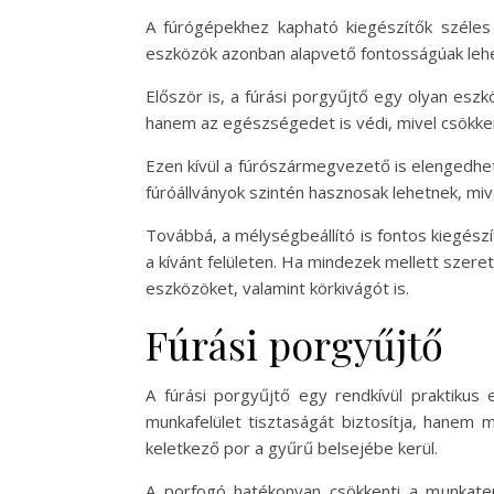
A fúrógépekhez kapható kiegészítők széles
eszközök azonban alapvető fontosságúak leh
Először is, a fúrási porgyűjtő egy olyan eszk
hanem az egészségedet is védi, mivel csökken
Ezen kívül a fúrószármegvezető is elengedhete
fúróállványok szintén hasznosak lehetnek, mi
Továbbá, a mélységbeállító is fontos kiegészí
a kívánt felületen. Ha mindezek mellett szere
eszközöket, valamint körkivágót is.
Fúrási porgyűjtő
A fúrási porgyűjtő egy rendkívül praktiku
munkafelület tisztaságát biztosítja, hanem 
keletkező por a gyűrű belsejébe kerül.
A porfogó hatékonyan csökkenti a munkaterü