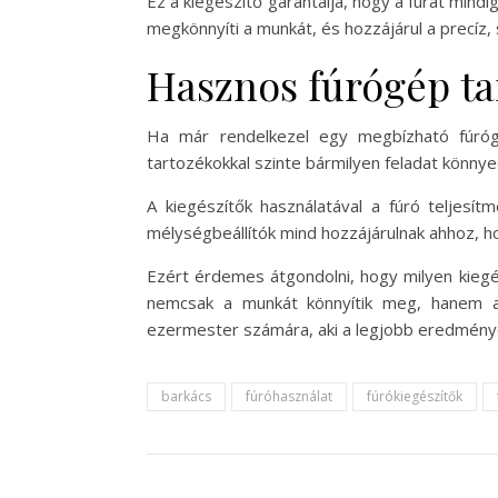
Ez a kiegészítő garantálja, hogy a furat mindi
megkönnyíti a munkát, és hozzájárul a precí
Hasznos fúrógép ta
Ha már rendelkezel egy megbízható fúróg
tartozékokkal szinte bármilyen feladat könn
A kiegészítők használatával a fúró teljesí
mélységbeállítók mind hozzájárulnak ahhoz, ho
Ezért érdemes átgondolni, hogy milyen kiegé
nemcsak a munkát könnyítik meg, hanem a 
ezermester számára, aki a legjobb eredménye
barkács
fúróhasználat
fúrókiegészítők