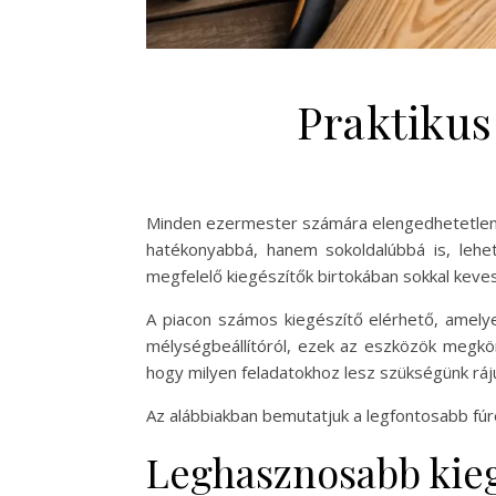
Praktikus
Minden ezermester számára elengedhetetlen, 
hatékonyabbá, hanem sokoldalúbbá is, lehe
megfelelő kiegészítők birtokában sokkal keve
A piacon számos kiegészítő elérhető, amelye
mélységbeállítóról, ezek az eszközök megkön
hogy milyen feladatokhoz lesz szükségünk ráj
Az alábbiakban bemutatjuk a legfontosabb fúró
Leghasznosabb kieg