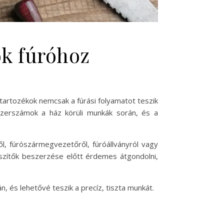
ok fúróhoz
artozékok nemcsak a fúrási folyamatot teszik
szerszámok a ház körüli munkák során, és a
l, fúrószármegvezetőről, fúróállványról vagy
észítők beszerzése előtt érdemes átgondolni,
, és lehetővé teszik a precíz, tiszta munkát.