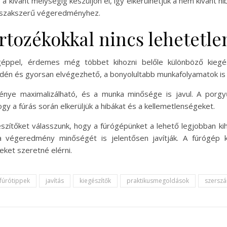
g a kívánt mélységig készüljön el, így elkerülhetjük a nem kívánt h
z, szakszerű végeredményhez.
rtozékokkal nincs lehetetle
éppel, érdemes még többet kihozni belőle különböző kiegés
yedén és gyorsan elvégezhető, a bonyolultabb munkafolyamatok i
tménye maximalizálható, és a munka minősége is javul. A porgy
gy a fúrás során elkerüljük a hibákat és a kellemetlenségeket.
szítőket válasszunk, hogy a fúrógépünket a lehető legjobban kih
végeredmény minőségét is jelentősen javítják. A fúrógép k
ket szeretné elérni.
fúrótippek
javítás
kiegészítők
praktikusmegoldások
szersz