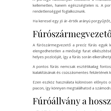
kellemetlen, hanem egészségtelen is. A por
rendetlenséggel foglalkoznunk.
Ha keresel egy jó ár-érték arányú porgyűjtőt, 
Fúrószármegvezet
A fúrószármegvezető a precíz fúrás egyik l
elengedhetetlen a minőségi furat elkészítés
helyes pozícióját, így a fúrás során elkerülhetj
A pontos fúrás nemcsak esztétikailag fonto
kialakításának és csúszásmentes felületének 
Ezen eszköz használata különösen előnyös ol
piacon, így könnyen megtalálhatod a számodr
Fúróállvány a hoss