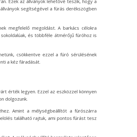
n. Ezek az állványok lehetővé teszik, hogy a
úróállványok segítségével a fúrás derékszögben
ének megfelelő megoldást. A barkács célokra
 sokoldalúak, és többféle átmérőjű fúróhoz is
hetünk, csökkentve ezzel a fúró sérülésének
nti a kéz fáradását.
várt érték legyen. Ezzel az eszközzel könnyen
kon dolgozunk.
hez. Amint a mélységbeállítót a fúrószárra
lölés található rajtuk, ami pontos fúrást tesz