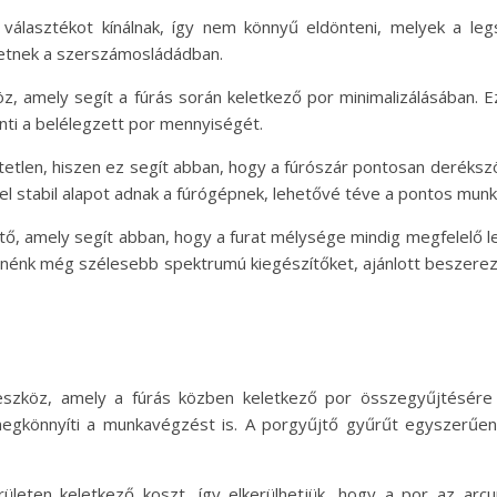
 választékot kínálnak, így nem könnyű eldönteni, melyek a le
etnek a szerszámosládádban.
öz, amely segít a fúrás során keletkező por minimalizálásában. 
ti a belélegzett por mennyiségét.
tlen, hiszen ez segít abban, hogy a fúrószár pontosan derékszögb
vel stabil alapot adnak a fúrógépnek, lehetővé téve a pontos mun
tő, amely segít abban, hogy a furat mélysége mindig megfelelő leg
tnénk még szélesebb spektrumú kiegészítőket, ajánlott beszerezni
s eszköz, amely a fúrás közben keletkező por összegyűjtésére
megkönnyíti a munkavégzést is. A porgyűjtő gyűrűt egyszerűen a
leten keletkező koszt, így elkerülhetjük, hogy a por az arc