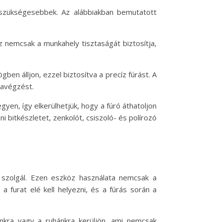
gszükségesebbek. Az alábbiakban bemutatott
Ez nemcsak a munkahely tisztaságát biztosítja,
en álljon, ezzel biztosítva a precíz fúrást. A
kavégzést.
yen, így elkerülhetjük, hogy a fúró áthatoljon
 bitkészletet, zenkolót, csiszoló- és polírozó
 szolgál. Ezen eszköz használata nemcsak a
 furat elé kell helyezni, és a fúrás során a
unkra vagy a ruhánkra kerüljön, ami nemcsak