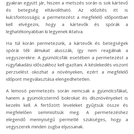
gyakran együtt jár, hiszen a metszés során is sok kártevő
és betegség eltávolítható. Az időzítés itt is
kulcsfontosságú; a permetezést a megfelelő időpontban
kell elvégezni, hogy a kártevők és spórák a
leghatékonyabban ki legyenek iktatva.
Ha túl korán permetezünk, a kártevők és betegségek
spórái téli álmukat alusszák, így nem reagálnak a
vegyszerekre. A gyümölcsfák esetében a permetezést a
rügyfakadási időszakhoz kell igazítani. A késlekedés viszont
perzselést okozhat a növényeken, ezért a megfelelő
időpont megválasztása elengedhetetlen.
A lemosó permetezés során nemcsak a gyümölcsfákat,
hanem a gyümölcstermő bokrokat és dísznövényeket is
kezelni kell. A fertőzött leveleket gyűjtsük össze és
megfelelően semmisítsük meg. A permetezéshez
elegendő mennyiségű permetlé szükséges, hogy a
vegyszerek minden zugba eljussanak.