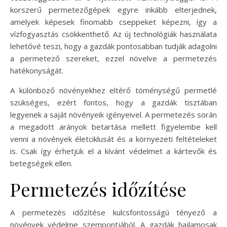
korszerű permetezőgépek egyre inkább elterjednek,
amelyek képesek finomabb cseppeket képezni, így a
vízfogyasztás csökkenthető. Az új technológiák használata
lehetővé teszi, hogy a gazdák pontosabban tudják adagolni
a permetező szereket, ezzel növelve a permetezés
hatékonyságát.
A különböző növényekhez eltérő töménységű permetlé
szükséges, ezért fontos, hogy a gazdák tisztában
legyenek a saját növényeik igényeivel. A permetezés során
a megadott arányok betartása mellett figyelembe kell
venni a növények életciklusát és a környezeti feltételeket
is. Csak így érhetjük el a kívánt védelmet a kártevők és
betegségek ellen.
Permetezés időzítése
A permetezés időzítése kulcsfontosságú tényező a
növények védelme szempontjából. A gazdák hajlamosak