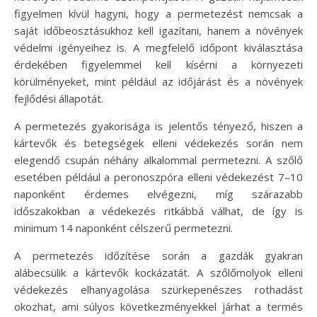
figyelmen kívül hagyni, hogy a permetezést nemcsak a
saját időbeosztásukhoz kell igazítani, hanem a növények
védelmi igényeihez is. A megfelelő időpont kiválasztása
érdekében figyelemmel kell kísérni a környezeti
körülményeket, mint például az időjárást és a növények
fejlődési állapotát.
A permetezés gyakorisága is jelentős tényező, hiszen a
kártevők és betegségek elleni védekezés során nem
elegendő csupán néhány alkalommal permetezni. A szőlő
esetében például a peronoszpóra elleni védekezést 7–10
naponként érdemes elvégezni, míg szárazabb
időszakokban a védekezés ritkábbá válhat, de így is
minimum 14 naponként célszerű permetezni.
A permetezés időzítése során a gazdák gyakran
alábecsülik a kártevők kockázatát. A szőlőmolyok elleni
védekezés elhanyagolása szürkepenészes rothadást
okozhat, ami súlyos következményekkel járhat a termés