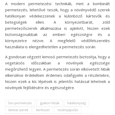
A modern permetezési technikák, mint a kombinált
permetezés, lehetővé teszik, hogy a növényvédő szerek
hatékonyan védekezzenek a különböző kártevők és
betegségek ellen. A környezetbarát, zöld
permetezőszerek alkalmazása is ajánlott, hiszen ezek
biztonságosabbak az emberi egészségre és a
környezetre nézve. A megfelelő védőfelszerelés
használata is elengedhetetlen a permetezés során.
A gondosan végzett lemosó permetezés biztosítja, hogy a
vegetációs időszakban a növények egészsége
megőrizhető legyen. A permetezés során elkövetett hibák
elkerülése érdekében érdemes odafigyelni a részletekre,
hiszen ezek a kis lépések is jelentős hatással lehetnek a
növények fejlődésére és egészségére.
bio-permetezés
gyakori hibák
hatékonyság
kémiai szerek
kertészet
növényápolás