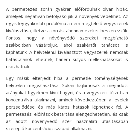
A permetezés során gyakran előfordulnak olyan hibák,
amelyek negatívan befolyásolják a növények védelmét. Az
egyik leggyakoribb probléma a nem megfelelő vegyszerek
kiválasztása, illetve a forrás, ahonnan ezeket beszerezzük.
Fontos, hogy a növényvédő szereket megbízható
szakboltban vásároljuk, ahol szakértői tanácsot is
kaphatunk. A helytelenül kiválasztott vegyszerek nemcsak
hatástalanok lehetnek, hanem súlyos mellékhatásokat is
okozhatnak.
Egy másik elterjedt hiba a permetlé töménységének
helytelen megválasztása. Sokan hajlamosak a megadott
arányokat figyelmen kívül hagyni, és a vegyszert túlzottan
koncentrálva alkalmazni, aminek következtében a levelek
perzselődése és más káros hatások léphetnek fel. A
permetezési előírások betartása elengedhetetlen, és csak
az adott növényvédő szer használati utasításában
szereplő koncentrációt szabad alkalmazni.