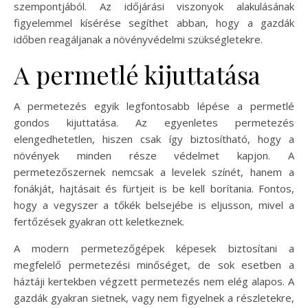
szempontjából. Az időjárási viszonyok alakulásának
figyelemmel kísérése segíthet abban, hogy a gazdák
időben reagáljanak a növényvédelmi szükségletekre.
A permetlé kijuttatása
A permetezés egyik legfontosabb lépése a permetlé
gondos kijuttatása. Az egyenletes permetezés
elengedhetetlen, hiszen csak így biztosítható, hogy a
növények minden része védelmet kapjon. A
permetezőszernek nemcsak a levelek színét, hanem a
fonákját, hajtásait és fürtjeit is be kell borítania. Fontos,
hogy a vegyszer a tőkék belsejébe is eljusson, mivel a
fertőzések gyakran ott keletkeznek.
A modern permetezőgépek képesek biztosítani a
megfelelő permetezési minőséget, de sok esetben a
háztáji kertekben végzett permetezés nem elég alapos. A
gazdák gyakran sietnek, vagy nem figyelnek a részletekre,