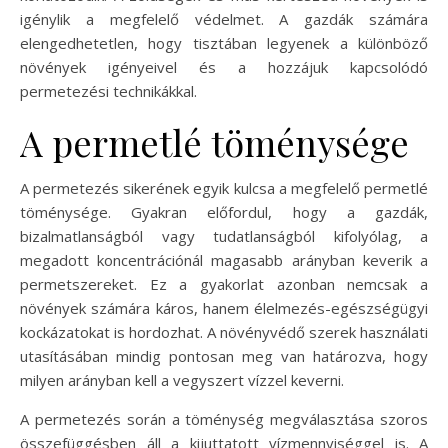
igénylik a megfelelő védelmet. A gazdák számára
elengedhetetlen, hogy tisztában legyenek a különböző
növények igényeivel és a hozzájuk kapcsolódó
permetezési technikákkal.
A permetlé töménysége
A permetezés sikerének egyik kulcsa a megfelelő permetlé
töménysége. Gyakran előfordul, hogy a gazdák,
bizalmatlanságból vagy tudatlanságból kifolyólag, a
megadott koncentrációnál magasabb arányban keverik a
permetszereket. Ez a gyakorlat azonban nemcsak a
növények számára káros, hanem élelmezés-egészségügyi
kockázatokat is hordozhat. A növényvédő szerek használati
utasításában mindig pontosan meg van határozva, hogy
milyen arányban kell a vegyszert vízzel keverni.
A permetezés során a töménység megválasztása szoros
összefüggésben áll a kijuttatott vízmennyiséggel is. A