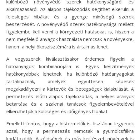
különböző növényvédő szerek hatékonyságáról és
alkalmazásáról. Az alapos tájékozódás segíthet elkerülni a
felesleges hibákat és a gyenge minőségű szerek
beszerzését. A növényvédő szerek hatékonysága mellett
figyelembe kell venni a környezeti hatásokat is, hiszen a
nem megfelelő anyagok használata nemcsak a növényekre,
hanem a helyi ökoszisztémára is ártalmas lehet.
A vegyszerek kiválasztásakor érdemes figyelni a
hatóanyagok kombinációjára is. Egyes készítmények
hatékonyabbak lehetnek, ha különböző hatóanyagokat
tartalmaznak, amelyek együttesen képesek
megakadályozni a kártevők és betegségek kialakulását. A
permetezés előtti alapos tájékozódás, a helyes arányok
betartása és a szakmai tanácsok figyelembevételével
elkerülhetjük a költséges és időigényes hibákat.
Emellett fontos, hogy a kistermelők is tisztában legyenek
azzal, hogy a permetezés nemcsak a gyümölcsfákra
korlátozódik. A zöldségek és más kertészeti növények is