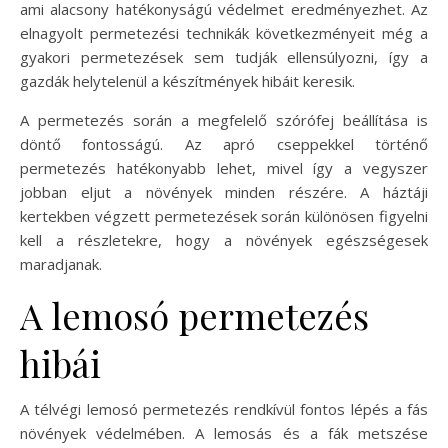
ami alacsony hatékonyságú védelmet eredményezhet. Az
elnagyolt permetezési technikák következményeit még a
gyakori permetezések sem tudják ellensúlyozni, így a
gazdák helytelenül a készítmények hibáit keresik.
A permetezés során a megfelelő szórófej beállítása is
döntő fontosságú. Az apró cseppekkel történő
permetezés hatékonyabb lehet, mivel így a vegyszer
jobban eljut a növények minden részére. A háztáji
kertekben végzett permetezések során különösen figyelni
kell a részletekre, hogy a növények egészségesek
maradjanak.
A lemosó permetezés
hibái
A télvégi lemosó permetezés rendkívül fontos lépés a fás
növények védelmében. A lemosás és a fák metszése